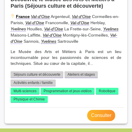
Paris (Séjours culture et découverte)
France
Val-d'Oise
Argenteuil,
Val-d'Oise
Cormeilles-en-
Parisis,
Val-d'Oise
Franconville,
Val-d'Oise
Herblay,
Yvelines
Houilles,
Val-d'Oise
La Frette-sur-Seine,
Yvelines
Maisons-Laffitte,
Val-d'Oise
Montigny-lès-Cormeilles,
Val-
d'Oise
Sannois,
Yvelines
Sartrouville
Le Musée des Arts et Métiers à Paris est un lieu
incontournable pour les passionnés de sciences et de
techniques. Situé au cœur de la capitale, il...
Séjours culture et découverte
Ateliers et stages
Activités enfants / famille
Multi-sciences
Programmation et jeux-vidéos
Robotique
Physique et Chimie
Consulter