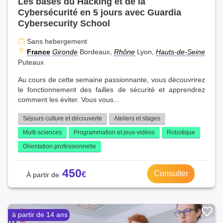
Les bases du Hacking et de la
Cybersécurité en 5 jours avec Guardia
Cybersecurity School
Sans hebergement
France
Gironde
Bordeaux,
Rhône
Lyon,
Hauts-de-Seine
Puteaux
Au cours de cette semaine passionnante, vous découvrirez
le fonctionnement des failles de sécurité et apprendrez
comment les éviter. Vous vous...
Séjours culture et découverte
Ateliers et stages
Multi-sciences
Programmation et jeux-vidéos
Robotique
Orientation professionnelle
450
Consulter
à partir de 14 ans