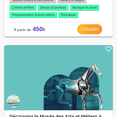
Séjours culture et découverte
Ateliers et stages
Cinéma et films
Dessin et peinture
Musique et chant
Programmation et jeux-vidéos
Robotique
450
Consulter
Découvrez le Musée des Arts et Métiers à