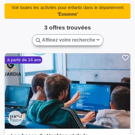
Ormoy(1)
Palaiseau(1)
Quincy-sous-Sénart(2)
Voir toutes les activités pour enfants dans le département
Saclay(2)
Saint-Chéron(2)
"
Essonne
"
Saint-Germain-lès-Corbeil(1)
3 offres trouvées
Saint-Pierre-du-Perray(1)
Saintry-sur-Seine(2)
Tigery(1)
Verrières-le-Buisson(1)
Affinez votre recherche
Villebon-sur-Yvette(1)
Yerres(1)
Épinay-sous-Sénart(1)
Étampes(1)
Étréchy(2)
à partir de 14 ans