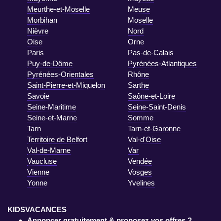
Meurthe-et-Moselle
Meuse
Morbihan
Moselle
Nièvre
Nord
Oise
Orne
Paris
Pas-de-Calais
Puy-de-Dôme
Pyrénées-Atlantiques
Pyrénées-Orientales
Rhône
Saint-Pierre-et-Miquelon
Sarthe
Savoie
Saône-et-Loire
Seine-Maritime
Seine-Saint-Denis
Seine-et-Marne
Somme
Tarn
Tarn-et-Garonne
Territoire de Belfort
Val-d'Oise
Val-de-Marne
Var
Vaucluse
Vendée
Vienne
Vosges
Yonne
Yvelines
KIDSVACANCES
Annoncer gratuitement & proposez vos offres ?