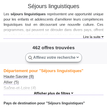
Séjours linguistiques
Les
séjours linguistiques
représentent une opportunité unique
pour les enfants et adolescents d'améliorer leurs compétences
linguistiques tout en découvrant une nouvelle culture. Ces
programmes, qui peuvent se dérouler dans divers pays, offrent
un cadre éducatif et récréatif encadré par des professionnels. Ils
permettent aux jeunes de vivre une immersion totale dans la
langue qu'ils souhaitent apprendre, tout en participant à des
462 offres trouvées
activités
et
loisirs
adaptés à leur âge. L'importance de la
sécurité et de l'encadrement est primordiale, assurant ainsi une
Affinez votre recherche
expérience riche et sans souci pour les parents. Que ce soit
pour quelques semaines durant les
vacances
ou pour une
Département pour "Séjours linguistiques"
période plus étendue, les séjours linguistiques combinent
Haute-Savoie (8)
apprentissage et divertissement, et sont souvent proposés par
Allier (5)
des organismes reconnus qui garantissent le bien-être des
participants. Pour en savoir plus sur le concept des séjours
Saône-et-Loire (4)
linguistiques, vous pouvez consulter la page Wikipedia dédiée
Haute-Garonne (4)
aux
séjours linguistiques
.
Gironde (4)
Pays de destination pour "Séjours linguistiques"
Ille-et-Vilaine (3)