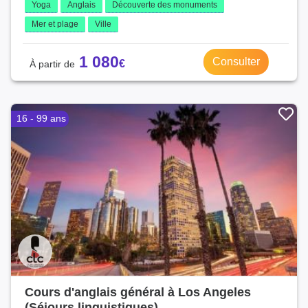
Yoga
Anglais
Découverte des monuments
Mer et plage
Ville
1 080
Consulter
16 - 99 ans
Cours d'anglais général à Los Angeles
(Séjours linguistiques)