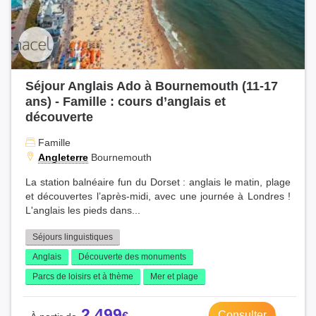
Séjour Anglais Ado à Bournemouth (11-17
ans) - Famille : cours d’anglais et
découverte
Famille
Angleterre
Bournemouth
La station balnéaire fun du Dorset : anglais le matin, plage
et découvertes l’après-midi, avec une journée à Londres !
L'anglais les pieds dans...
Séjours linguistiques
Anglais
Découverte des monuments
Parcs de loisirs et à thème
Mer et plage
2 499
Consulter