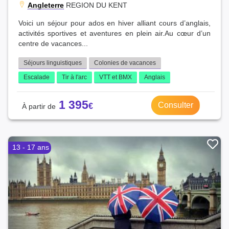
Marne (1)
Angleterre
REGION DU KENT
Chine (1)
Guadeloupe (1)
Finlande (1)
Voici un séjour pour ados en hiver alliant cours d’anglais,
Alpes-de-Haute-Provence (1)
Pays-Bas (1)
activités sportives et aventures en plein air.Au cœur d’un
Aude (1)
Chypre (1)
centre de vacances...
Vendée (1)
Mexique (1)
Mayenne (1)
Séjours linguistiques
Colonies de vacances
Costa Rica (1)
Drôme (1)
République Tchèque (1)
Escalade
Tir à l'arc
VTT et BMX
Anglais
Vienne (1)
1 395
Consulter
13 - 17 ans