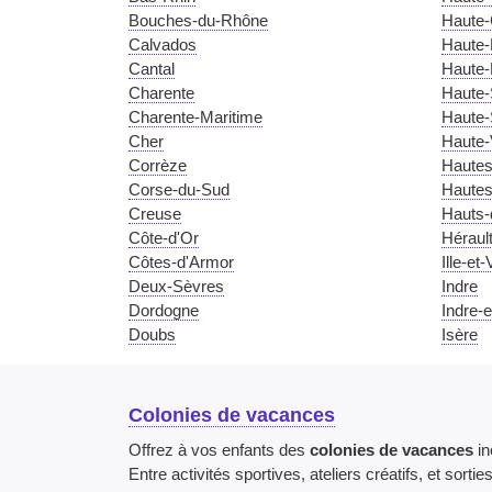
Bouches-du-Rhône
Haute
Calvados
Haute-
Cantal
Haute
Charente
Haute-
Charente-Maritime
Haute
Cher
Haute-
Corrèze
Hautes
Corse-du-Sud
Hautes
Creuse
Hauts-
Côte-d'Or
Héraul
Côtes-d'Armor
Ille-et-
Deux-Sèvres
Indre
Dordogne
Indre-e
Doubs
Isère
Colonies de vacances
Offrez à vos enfants des
colonies de vacances
in
Entre activités sportives, ateliers créatifs, et sort