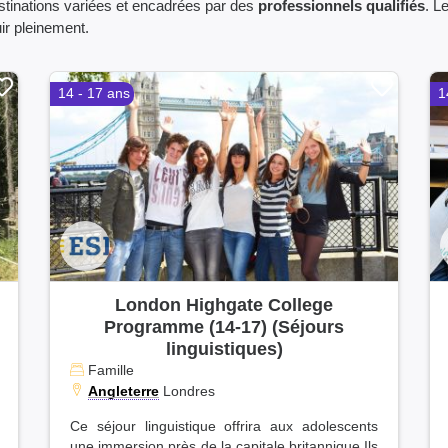
estinations variées et encadrées par des
professionnels qualifiés
. L
ir pleinement.
14 - 17 ans
1
London Highgate College
Programme (14-17) (Séjours
linguistiques)
Famille
Angleterre
Londres
Ce séjour linguistique offrira aux adolescents
une immersion près de la capitale britannique.Ils