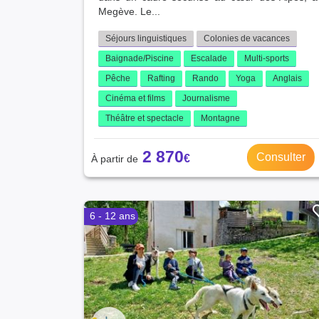
Megève. Le...
Séjours linguistiques
Colonies de vacances
Baignade/Piscine
Escalade
Multi-sports
Pêche
Rafting
Rando
Yoga
Anglais
Cinéma et films
Journalisme
Théâtre et spectacle
Montagne
2 870
Consulter
6 - 12 ans