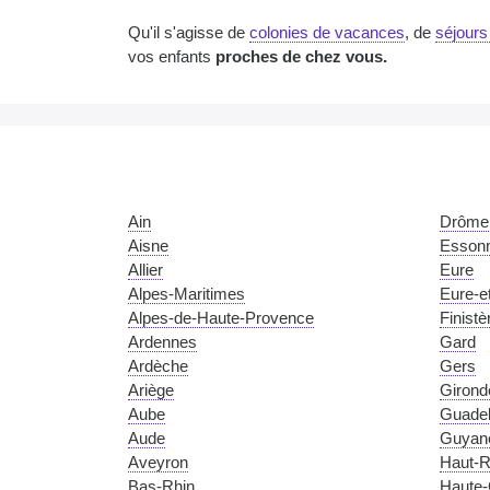
Qu'il s'agisse de
colonies de vacances
, de
séjours
vos enfants
proches de chez vous.
Ain
Drôme
Aisne
Esson
Allier
Eure
Alpes-Maritimes
Eure-et
Alpes-de-Haute-Provence
Finistè
Ardennes
Gard
Ardèche
Gers
Ariège
Girond
Aube
Guade
Aude
Guyan
Aveyron
Haut-R
Bas-Rhin
Haute-