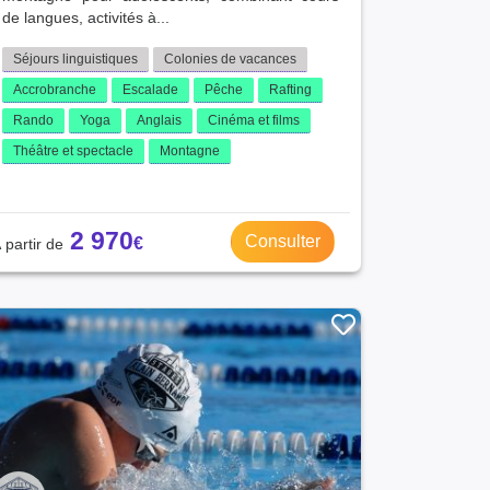
de langues, activités à...
Séjours linguistiques
Colonies de vacances
Accrobranche
Escalade
Pêche
Rafting
Rando
Yoga
Anglais
Cinéma et films
Théâtre et spectacle
Montagne
2 970
Consulter