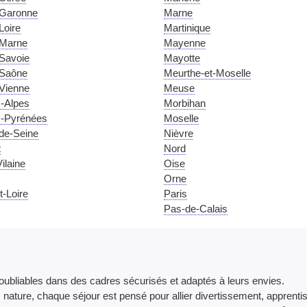
-Garonne
Marne
Loire
Martinique
-Marne
Mayenne
Savoie
Mayotte
-Saône
Meurthe-et-Moselle
Vienne
Meuse
-Alpes
Morbihan
-Pyrénées
Moselle
de-Seine
Nièvre
t
Nord
Vilaine
Oise
Orne
t-Loire
Paris
Pas-de-Calais
oubliables dans des cadres sécurisés et adaptés à leurs envies.
ies nature, chaque séjour est pensé pour allier divertissement, apprent