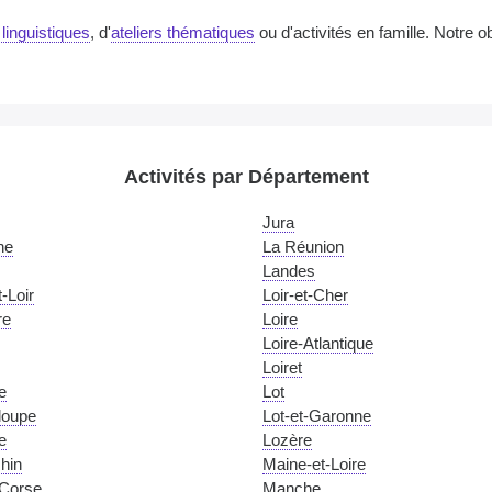
 linguistiques
, d'
ateliers thématiques
ou d'activités en famille. Notre o
Activités par Département
Jura
ne
La Réunion
Landes
-Loir
Loir-et-Cher
re
Loire
Loire-Atlantique
Loiret
e
Lot
loupe
Lot-et-Garonne
e
Lozère
hin
Maine-et-Loire
Corse
Manche