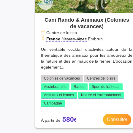
Cani Rando & Animaux (Colonies
de vacances)
Centre de loisirs
France
Hautes-Alpes
Embrun
Un véritable cocktail d’activités autour de la
thématique des animaux pour les amoureux de
la nature et des animaux de la ferme. L’occasion
également...
Colonies de vacances
Centres de loisirs
Accrobranche
Rando
Sport de traîneau
Animaux et fermes
Nature et environnement
Campagne
580
Consulter