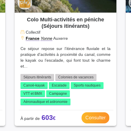
Colo Multi-activités en péniche
(Séjours itinérants)
Collectif
France
Yonne
Auxerre
Ce séjour repose sur l’itinérance fluviale et la
pratique d'activités à proximité du canal, comme
le kayak ou l’escalade, qui font tout le charme
et...
Séjours itinérants
Colonies de vacances
Canoë-kayak
Escalade
Sports nautiques
VTT et BMX
Campagne
Aéronautique et astronomie
603
Consulter