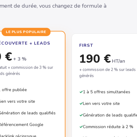
ment de durée, vous changez de formule à
LE PLUS POPULAIRE
ÉCOUVERTE + LEADS
FIRST
0 €
190 €
+ 3 %
HT/an
atuit + commission de 3 % sur
+ commission de 2 % sur leads
ads générés
générés
1 offre publiée
1 à 5 offres simultanées
Lien vers votre site
Lien vers votre site
Génération de leads qualifiés
Génération de leads qualifi
Référencement Google
Commission réduite à 2 %
Backlink réciproque