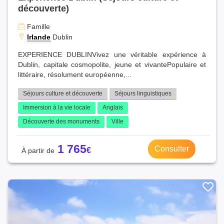
découverte)
Famille
Irlande
Dublin
EXPERIENCE DUBLINVivez une véritable expérience à
Dublin, capitale cosmopolite, jeune et vivantePopulaire et
littéraire, résolument européenne,...
Séjours culture et découverte
Séjours linguistiques
Immersion à la vie locale
Anglais
Découverte des monuments
Ville
1 765
Consulter