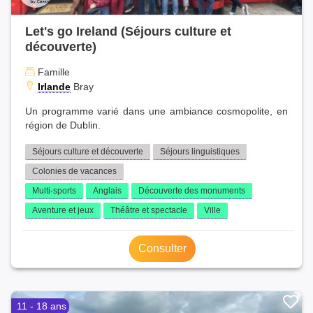
Let's go Ireland (Séjours culture et
découverte)
Famille
Irlande
Bray
Un programme varié dans une ambiance cosmopolite, en
région de Dublin.
Séjours culture et découverte
Séjours linguistiques
Colonies de vacances
Multi-sports
Anglais
Découverte des monuments
Aventure et jeux
Théâtre et spectacle
Ville
Consulter
11 - 18 ans