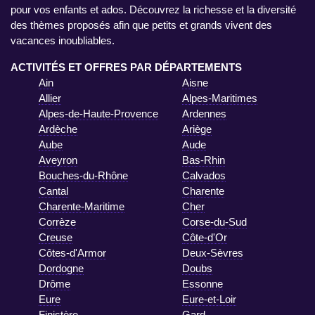
pour vos enfants et ados. Découvrez la richesse et la diversité
des thèmes proposés afin que petits et grands vivent des
vacances inoubliables.
ACTIVITÉS ET OFFRES PAR DÉPARTEMENTS
Ain
Aisne
Allier
Alpes-Maritimes
Alpes-de-Haute-Provence
Ardennes
Ardèche
Ariège
Aube
Aude
Aveyron
Bas-Rhin
Bouches-du-Rhône
Calvados
Cantal
Charente
Charente-Maritime
Cher
Corrèze
Corse-du-Sud
Creuse
Côte-d'Or
Côtes-d'Armor
Deux-Sèvres
Dordogne
Doubs
Drôme
Essonne
Eure
Eure-et-Loir
Finistère
Gard