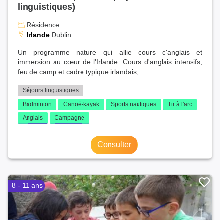
linguistiques)
Résidence
Irlande
Dublin
Un programme nature qui allie cours d'anglais et
immersion au cœur de l'Irlande. Cours d'anglais intensifs,
feu de camp et cadre typique irlandais,...
Séjours linguistiques
Badminton
Canoë-kayak
Sports nautiques
Tir à l'arc
Anglais
Campagne
Consulter
8 - 11 ans