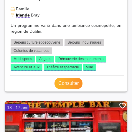
Famille
Irlande
Bray
Un programme varié dans une ambiance cosmopolite, en
région de Dublin.
Séjours culture et découverte
Séjours linguistiques
Colonies de vacances
Multi-sports
Anglais
Découverte des monuments
Aventure et jeux
Théâtre et spectacle
Ville
Consulter
13 - 17 ans