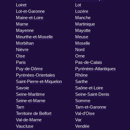
Loiret
Lot
Lot-et-Garonne
Lozère
Maine-et-Loire
Manche
Marne
Martinique
Mayenne
Mayotte
Meurthe-et-Moselle
Meuse
Morbihan
Moselle
Nièvre
Nord
Oise
Orne
Paris
Pas-de-Calais
Puy-de-Dôme
Pyrénées-Atlantiques
Pyrénées-Orientales
Rhône
Saint-Pierre-et-Miquelon
Sarthe
Savoie
Saône-et-Loire
Seine-Maritime
Seine-Saint-Denis
Seine-et-Marne
Somme
Tarn
Tarn-et-Garonne
Territoire de Belfort
Val-d'Oise
Val-de-Marne
Var
Vaucluse
Vendée