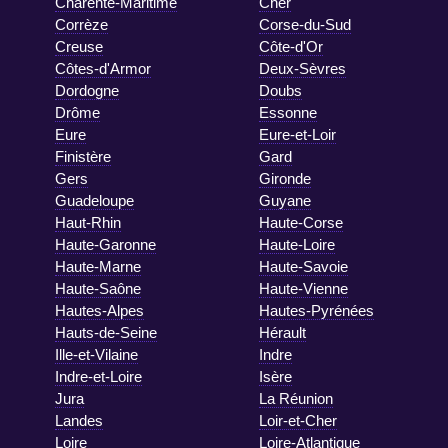
Charente-Maritime
Cher
Corrèze
Corse-du-Sud
Creuse
Côte-d'Or
Côtes-d'Armor
Deux-Sèvres
Dordogne
Doubs
Drôme
Essonne
Eure
Eure-et-Loir
Finistère
Gard
Gers
Gironde
Guadeloupe
Guyane
Haut-Rhin
Haute-Corse
Haute-Garonne
Haute-Loire
Haute-Marne
Haute-Savoie
Haute-Saône
Haute-Vienne
Hautes-Alpes
Hautes-Pyrénées
Hauts-de-Seine
Hérault
Ille-et-Vilaine
Indre
Indre-et-Loire
Isère
Jura
La Réunion
Landes
Loir-et-Cher
Loire
Loire-Atlantique