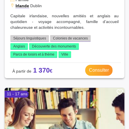
Irlande
Dublin
Capitale irlandaise, nouvelles amitiés et anglais au
quotidien - voyage accompagné, famille d’accueil
chaleureuse et activités incontournables.
Séjours linguistiques
Colonies de vacances
Anglais
Découverte des monuments
Parcs de loisirs et à thème
Ville
1 370
Consulter
11 - 17 ans