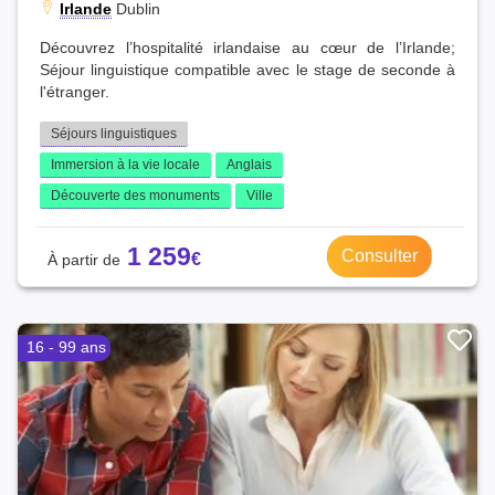
Irlande
Dublin
Découvrez l’hospitalité irlandaise au cœur de l’Irlande;
Séjour linguistique compatible avec le stage de seconde à
l'étranger.
Séjours linguistiques
Immersion à la vie locale
Anglais
Découverte des monuments
Ville
1 259
Consulter
16 - 99 ans