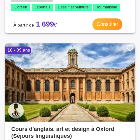
Coréen
Japonais
Dessin et peinture
Journalisme
1 699
Consulter
16 - 99 ans
Cours d'anglais, art et design à Oxford
(Séjours linguistiques)