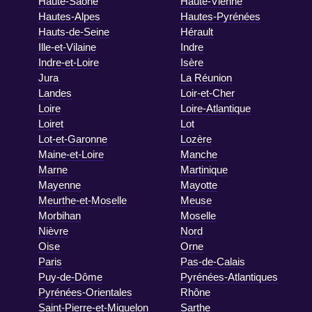
Haute-Saône
Haute-Vienne
Hautes-Alpes
Hautes-Pyrénées
Hauts-de-Seine
Hérault
Ille-et-Vilaine
Indre
Indre-et-Loire
Isère
Jura
La Réunion
Landes
Loir-et-Cher
Loire
Loire-Atlantique
Loiret
Lot
Lot-et-Garonne
Lozère
Maine-et-Loire
Manche
Marne
Martinique
Mayenne
Mayotte
Meurthe-et-Moselle
Meuse
Morbihan
Moselle
Nièvre
Nord
Oise
Orne
Paris
Pas-de-Calais
Puy-de-Dôme
Pyrénées-Atlantiques
Pyrénées-Orientales
Rhône
Saint-Pierre-et-Miquelon
Sarthe