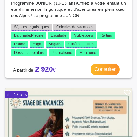
Programme JUNIOR (10-13 ans)Offrez à votre enfant un
été d’immersion linguistique et d’aventures en plein cœur
des Alpes ! Le programme JUNIOR...
Séjours linguistiques
Colonies de vacances
Baignade/Piscine
Escalade
Multi-sports
Rafting
Rando
Yoga
Anglais
Cinéma et films
Dessin et peinture
Journalisme
Montagne
2 920
Consulter
5 - 12 ans