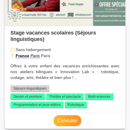
Stage vacances scolaires (Séjours
linguistiques)
Sans hebergement
France
Paris
Paris
Offrez à votre enfant des vacances enrichissantes avec
nos ateliers bilingues « Innovation Lab » : robotique,
codage, arts, théâtre et bien plus !...
Séjours linguistiques
Dessin et peinture
Théâtre et spectacle
Multi-sciences
Programmation et jeux-vidéos
Robotique
Consulter