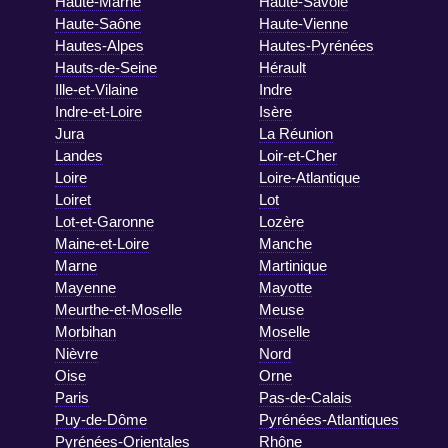
Haute-Marne
Haute-Savoie
Haute-Saône
Haute-Vienne
Hautes-Alpes
Hautes-Pyrénées
Hauts-de-Seine
Hérault
Ille-et-Vilaine
Indre
Indre-et-Loire
Isère
Jura
La Réunion
Landes
Loir-et-Cher
Loire
Loire-Atlantique
Loiret
Lot
Lot-et-Garonne
Lozère
Maine-et-Loire
Manche
Marne
Martinique
Mayenne
Mayotte
Meurthe-et-Moselle
Meuse
Morbihan
Moselle
Nièvre
Nord
Oise
Orne
Paris
Pas-de-Calais
Puy-de-Dôme
Pyrénées-Atlantiques
Pyrénées-Orientales
Rhône