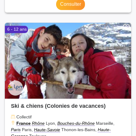
Consulter
6 - 12 ans
Ski & chiens (Colonies de vacances)
Collectif
France
Rhône
Lyon,
Bouches-du-Rhône
Marseille,
Paris
Paris,
Haute-Savoie
Thonon-les-Bains,
Haute-
Garonne
Toulouse