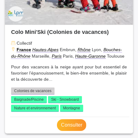
Colo Mini'Ski (Colonies de vacances)
Collectif
France
Hautes-Alpes
Embrun,
Rhône
Lyon,
Bouches-
du-Rhône
Marseille,
Paris
Paris,
Haute-Garonne
Toulouse
Pour des vacances à la neige ayant pour but essentiel de
favoriser l’épanouissement, le bien-être ensemble, le plaisir
et la découverte de...
Colonies de vacances
Baignade/Piscine
Ski - Snowboard
Nature et environnement
Montagne
Consulter