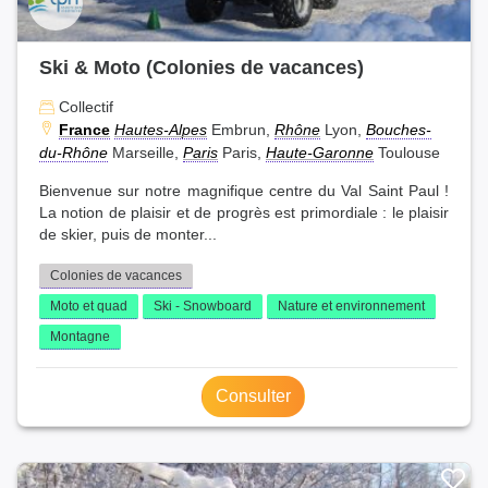
Ski & Moto (Colonies de vacances)
Collectif
France
Hautes-Alpes
Embrun,
Rhône
Lyon,
Bouches-
du-Rhône
Marseille,
Paris
Paris,
Haute-Garonne
Toulouse
Bienvenue sur notre magnifique centre du Val Saint Paul !
La notion de plaisir et de progrès est primordiale : le plaisir
de skier, puis de monter...
Colonies de vacances
Moto et quad
Ski - Snowboard
Nature et environnement
Montagne
Consulter