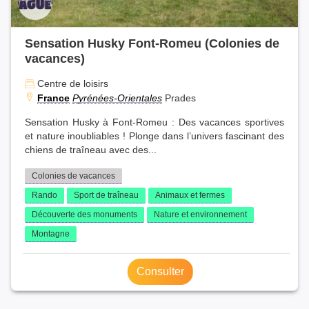
Sensation Husky Font-Romeu (Colonies de
vacances)
Centre de loisirs
France
Pyrénées-Orientales
Prades
Sensation Husky à Font-Romeu : Des vacances sportives
et nature inoubliables ! Plonge dans l’univers fascinant des
chiens de traîneau avec des...
Colonies de vacances
Rando
Sport de traîneau
Animaux et fermes
Découverte des monuments
Nature et environnement
Montagne
Consulter