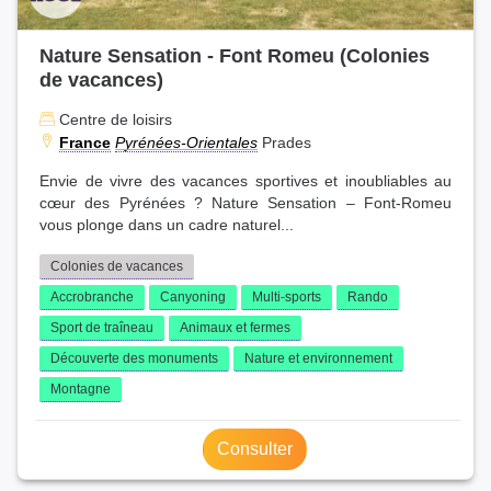
Nature Sensation - Font Romeu (Colonies
de vacances)
Centre de loisirs
France
Pyrénées-Orientales
Prades
Envie de vivre des vacances sportives et inoubliables au
cœur des Pyrénées ? Nature Sensation – Font-Romeu
vous plonge dans un cadre naturel...
Colonies de vacances
Accrobranche
Canyoning
Multi-sports
Rando
Sport de traîneau
Animaux et fermes
Découverte des monuments
Nature et environnement
Montagne
Consulter