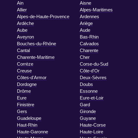
Ain
Aisne
Allier
Alpes-Maritimes
Alpes-de-Haute-Provence
Ardennes
Ardèche
Ariège
Aube
Aude
Aveyron
Bas-Rhin
Bouches-du-Rhône
Calvados
Cantal
Charente
Charente-Maritime
Cher
Corrèze
Corse-du-Sud
Creuse
Côte-d'Or
Côtes-d'Armor
Deux-Sèvres
Dordogne
Doubs
Drôme
Essonne
Eure
Eure-et-Loir
Finistère
Gard
Gers
Gironde
Guadeloupe
Guyane
Haut-Rhin
Haute-Corse
Haute-Garonne
Haute-Loire