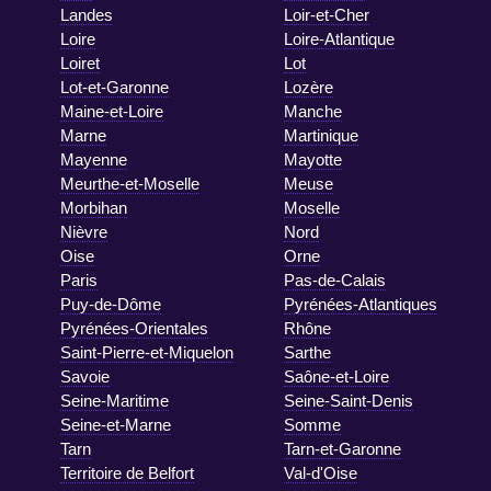
Landes
Loir-et-Cher
Loire
Loire-Atlantique
Loiret
Lot
Lot-et-Garonne
Lozère
Maine-et-Loire
Manche
Marne
Martinique
Mayenne
Mayotte
Meurthe-et-Moselle
Meuse
Morbihan
Moselle
Nièvre
Nord
Oise
Orne
Paris
Pas-de-Calais
Puy-de-Dôme
Pyrénées-Atlantiques
Pyrénées-Orientales
Rhône
Saint-Pierre-et-Miquelon
Sarthe
Savoie
Saône-et-Loire
Seine-Maritime
Seine-Saint-Denis
Seine-et-Marne
Somme
Tarn
Tarn-et-Garonne
Territoire de Belfort
Val-d'Oise