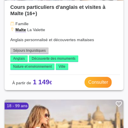
Cours particuliers d'anglais et visites à
Malte (16+)
Famille
Malte
La Valette
Anglais personnalisé et découvertes maltaises
Séjours linguistiques
Anglais
Découverte des monuments
Nature et environnement
Ville
1 149
Consulter
18 - 99 ans