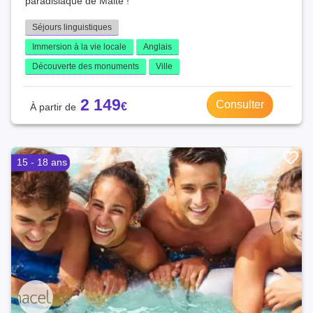
paradisiaque de Malte !
Séjours linguistiques
Immersion à la vie locale
Anglais
Découverte des monuments
Ville
2 149
Consulter
15 - 18 ans