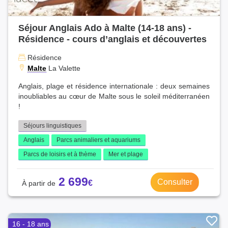
Séjour Anglais Ado à Malte (14-18 ans) -
Résidence - cours d’anglais et découvertes
Résidence
Malte
La Valette
Anglais, plage et résidence internationale : deux semaines
inoubliables au cœur de Malte sous le soleil méditerranéen
!
Séjours linguistiques
Anglais
Parcs animaliers et aquariums
Parcs de loisirs et à thème
Mer et plage
2 699
Consulter
16 - 18 ans