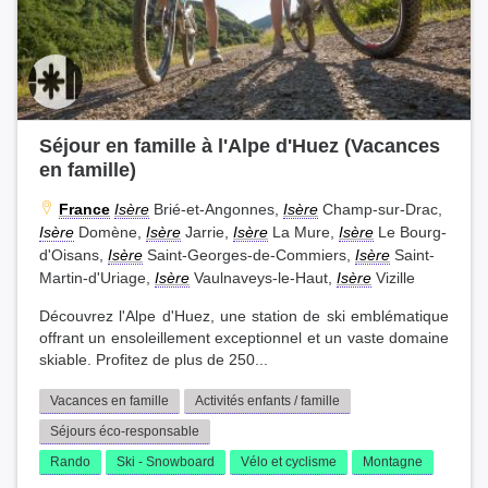
Séjour en famille à l'Alpe d'Huez (Vacances
en famille)
France
Isère
Brié-et-Angonnes,
Isère
Champ-sur-Drac,
Isère
Domène,
Isère
Jarrie,
Isère
La Mure,
Isère
Le Bourg-
d'Oisans,
Isère
Saint-Georges-de-Commiers,
Isère
Saint-
Martin-d'Uriage,
Isère
Vaulnaveys-le-Haut,
Isère
Vizille
Découvrez l'Alpe d'Huez, une station de ski emblématique
offrant un ensoleillement exceptionnel et un vaste domaine
skiable. Profitez de plus de 250...
Vacances en famille
Activités enfants / famille
Séjours éco-responsable
Rando
Ski - Snowboard
Vélo et cyclisme
Montagne