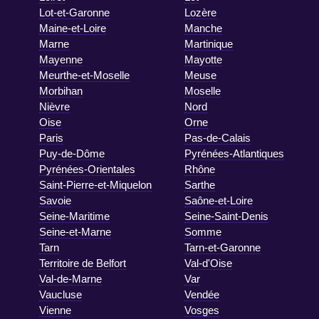
Lot-et-Garonne
Lozère
Maine-et-Loire
Manche
Marne
Martinique
Mayenne
Mayotte
Meurthe-et-Moselle
Meuse
Morbihan
Moselle
Nièvre
Nord
Oise
Orne
Paris
Pas-de-Calais
Puy-de-Dôme
Pyrénées-Atlantiques
Pyrénées-Orientales
Rhône
Saint-Pierre-et-Miquelon
Sarthe
Savoie
Saône-et-Loire
Seine-Maritime
Seine-Saint-Denis
Seine-et-Marne
Somme
Tarn
Tarn-et-Garonne
Territoire de Belfort
Val-d'Oise
Val-de-Marne
Var
Vaucluse
Vendée
Vienne
Vosges