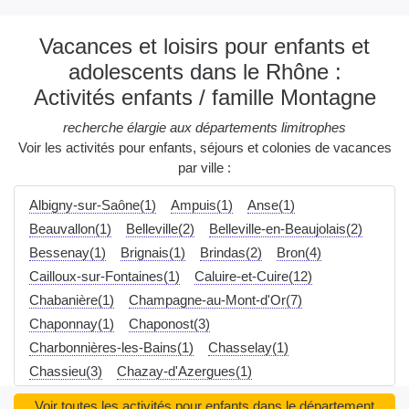
Vacances et loisirs pour enfants et
adolescents dans le Rhône :
Activités enfants / famille Montagne
recherche élargie aux départements limitrophes
Voir les activités pour enfants, séjours et colonies de vacances
par ville :
Albigny-sur-Saône(1)
Ampuis(1)
Anse(1)
Beauvallon(1)
Belleville(2)
Belleville-en-Beaujolais(2)
Bessenay(1)
Brignais(1)
Brindas(2)
Bron(4)
Cailloux-sur-Fontaines(1)
Caluire-et-Cuire(12)
Chabanière(1)
Champagne-au-Mont-d'Or(7)
Chaponnay(1)
Chaponost(3)
Charbonnières-les-Bains(1)
Chasselay(1)
Chassieu(3)
Chazay-d'Azergues(1)
Collonges-au-Mont-d'Or(5)
Communay(1)
Corbas(1)
Voir toutes les activités pour enfants dans le département