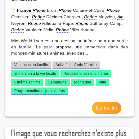
Saint-Priest(3)
Saint-Symphorien-d'Ozon(1)
Sainte-Foy-lès-Lyon(11)
Sathonay-Camp(7)
France
Rhône
Bron,
Rhône
Caluire-et-Cuire,
Rhône
Chassieu,
Rhône
Décines-Charpieu,
Rhône
Meyzieu,
Ain
Sathonay-Village(2)
Solaize(1)
Neyron,
Rhône
Rillieux-la-Pape,
Rhône
Sathonay-Camp,
Tassin-la-Demi-Lune(10)
Thurins(1)
Toussieu(1)
Rhône
Vaulx-en-Velin,
Rhône
Villeurbanne
Vaugneray(2)
Vaulx-en-Velin(9)
Villeurbanne(12)
Mini World Lyon est une destination idéale pour une sortie
Vénissieux(3)
Écully(6)
en famille. Le parc propose une immersion dans des
mondes miniatures animés, avec des...
Vacances en famille
Activités enfants / famille
Immersion à la vie locale
Parcs de loisirs et à thème
Cinéma et films
Campagne
Montagne
Ville
Programmation et jeux-vidéos
Consulter