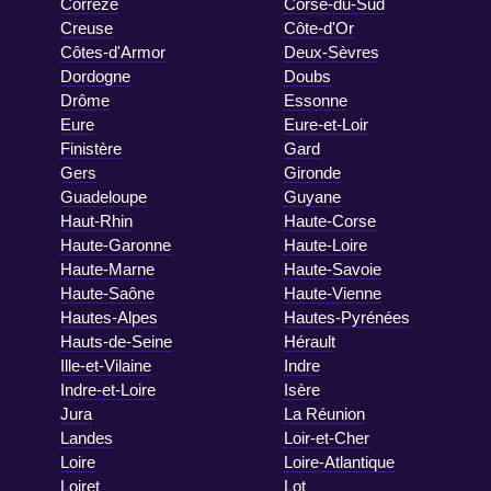
Corrèze
Corse-du-Sud
Creuse
Côte-d'Or
Côtes-d'Armor
Deux-Sèvres
Dordogne
Doubs
Drôme
Essonne
Eure
Eure-et-Loir
Finistère
Gard
Gers
Gironde
Guadeloupe
Guyane
Haut-Rhin
Haute-Corse
Haute-Garonne
Haute-Loire
Haute-Marne
Haute-Savoie
Haute-Saône
Haute-Vienne
Hautes-Alpes
Hautes-Pyrénées
Hauts-de-Seine
Hérault
Ille-et-Vilaine
Indre
Indre-et-Loire
Isère
Jura
La Réunion
Landes
Loir-et-Cher
Loire
Loire-Atlantique
Loiret
Lot