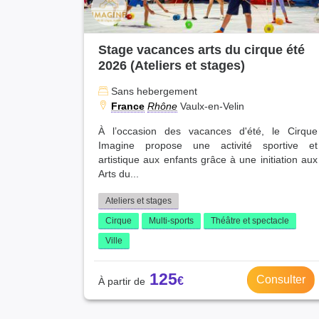
Stage vacances arts du cirque été
2026 (Ateliers et stages)
Sans hebergement
France
Rhône
Vaulx-en-Velin
À l’occasion des vacances d'été, le Cirque
Imagine propose une activité sportive et
artistique aux enfants grâce à une initiation aux
Arts du...
Ateliers et stages
Cirque
Multi-sports
Théâtre et spectacle
Ville
125
Consulter