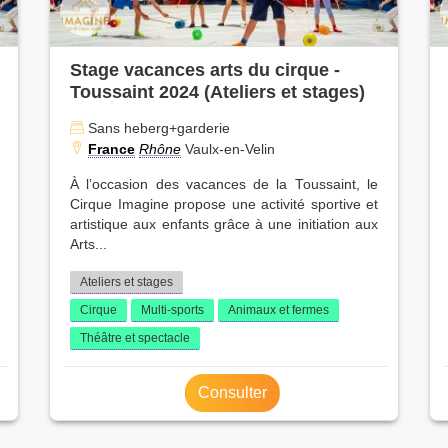
Stage vacances arts du cirque -
Toussaint 2024 (Ateliers et stages)
Sans heberg+garderie
France
Rhône
Vaulx-en-Velin
À l’occasion des vacances de la Toussaint, le
Cirque Imagine propose une activité sportive et
artistique aux enfants grâce à une initiation aux
Arts...
Ateliers et stages
Cirque
Multi-sports
Animaux et fermes
Théâtre et spectacle
Consulter