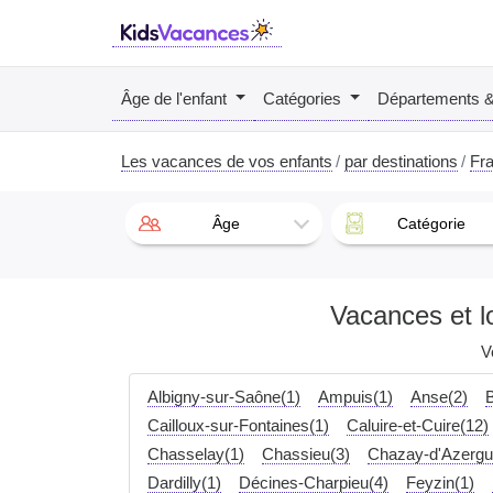
Âge de l'enfant
Catégories
Départements 
Les vacances de vos enfants
par destinations
Fr
Âge
Catégorie
Vacances et l
V
Albigny-sur-Saône(1)
Ampuis(1)
Anse(2)
B
Cailloux-sur-Fontaines(1)
Caluire-et-Cuire(12)
Chasselay(1)
Chassieu(3)
Chazay-d'Azergu
Dardilly(1)
Décines-Charpieu(4)
Feyzin(1)