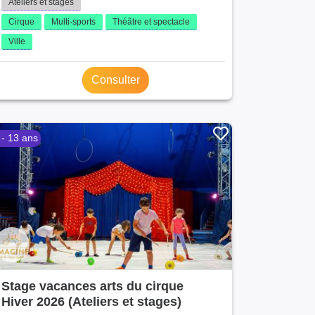
Ateliers et stages
Cirque
Multi-sports
Théâtre et spectacle
Ville
Consulter
 - 13 ans
Stage vacances arts du cirque
Hiver 2026 (Ateliers et stages)