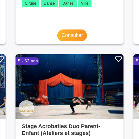
Cirque
Danse
Danse
Ville
Consulter
5 - 62 ans
5
Stage Acrobaties Duo Parent-
Enfant (Ateliers et stages)