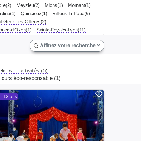
ile(2)
Meyzieu(2)
Mions(1)
Mornant(1)
rdine(1)
Quincieux(1)
Rillieux-la-Pape(6)
t-Genis-les-Ollières(2)
rien-d'Ozon(1)
Sainte-Foy-lès-Lyon(11)
eray(2)
Vaulx-en-Velin(19)
Affinez votre recherche
eliers et activités (5)
jours éco-responsable (1)
 - 12 ans