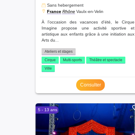
Sans hebergement
France
Rhône
Vaulx-en-Velin
À l’occasion des vacances d'été, le Cirque
Imagine propose une activité sportive et
artistique aux enfants grâce à une initiation aux
Arts du...
Ateliers et stages
Cirque
Multi-sports
Théâtre et spectacle
Ville
Consulter
5 - 13 ans