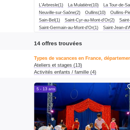
L'Arbresle(1)
La Mulatière(10)
La Tour-de-Sa
Neuville-sur-Saône(2)
Oullins(10)
Oullins-Pi
Sain-Bel(1)
Saint-Cyr-au-Mont-d'Or(2)
Saint
Saint-Germain-au-Mont-d'Or(1)
Saint-Jean-d'A
Sathonay-Camp(7)
Sathonay-Village(2)
Sola
Villefranche-sur-Saône(1)
Villeurbanne(12)
V
14 offres trouvées
Types de vacances en France, départeme
Ateliers et stages (13)
Activités enfants / famille (4)
5 - 13 ans