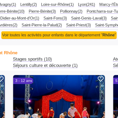
lvagny(1)
Lentilly(2)
Loire-sur-Rhône(1)
Lyon(241)
Marcy-l'Éto
erre-Bénite(10)
Pierre-Bénite(3)
Pollionnay(2)
Pontcharra-sur-Tu
-Didier-au-Mont-d'Or(1)
Saint-Fons(3)
Saint-Genis-Laval(3)
Sain
rdières(2)
Saint-Pierre-la-Palud(2)
Saint-Priest(3)
Saint-Sympho
ize(1)
Tassin-la-Demi-Lune(10)
Thurins(1)
Toussieu(1)
Vaugn
Voir toutes les activités pour enfants dans le département "
Rhône
"
énissieux(3)
Écully(6)
nt Rhône
Stages sportifs (10)
At
Séjours culture et découverte (1)
Sé
3 - 12 ans
5