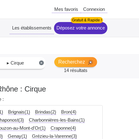
Mes favoris
Connexion
Les établissements
Déposez votre annonce
Recherchez
▸ Cirque
×
14 résultats
Rhône : Cirque
 :
1)
Brignais(1)
Brindas(2)
Bron(4)
haponost(3)
Charbonnières-les-Bains(1)
ouzon-au-Mont-d'Or(1)
Craponne(4)
0)
Genay(1)
Grézieu-la-Varenne(3)