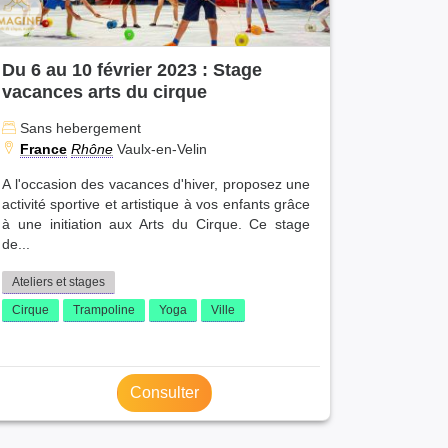
Du 6 au 10 février 2023 : Stage
vacances arts du cirque
Sans hebergement
France
Rhône
Vaulx-en-Velin
A l'occasion des vacances d'hiver, proposez une
activité sportive et artistique à vos enfants grâce
à une initiation aux Arts du Cirque. Ce stage
de...
Ateliers et stages
Cirque
Trampoline
Yoga
Ville
Consulter