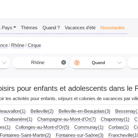
& Pays
Thèmes
Quand ?
Vacances d'été
Nouveautés
ance
Rhône
Cirque
Rhône
×
Quand
oisirs pour enfants et adolescents dans le 
oir les activités pour enfants, séjours et colonies de vacances par ville
eauvallon(1)
Belleville(2)
Belleville-en-Beaujolais(3)
Bessenay(
Chabanière(1)
Champagne-au-Mont-d'Or(7)
Chaponnay(1)
C
es(1)
Collonges-au-Mont-d'Or(5)
Communay(1)
Corbas(1)
C
Fontaines-Saint-Martin(2)
Fontaines-sur-Saône(3)
Francheville(1