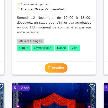
Sans hebergement
France
Rhône
Vaulx-en-Velin
Samedi 12 Novembre, de 10h00 à 13h00,
découvrez un stage pour s'initier aux acrobaties
en duo ! Un moment de complicité et partage
entre parent et...
Ateliers et stages
Cirque
Gymnastique
Danse
Ville
Consulter
5 - 12 ans
5