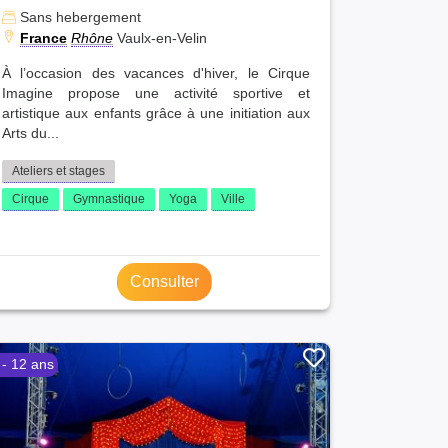
Sans hebergement
France
Rhône
Vaulx-en-Velin
À l’occasion des vacances d'hiver, le Cirque
Imagine propose une activité sportive et
artistique aux enfants grâce à une initiation aux
Arts du...
Ateliers et stages
Cirque
Gymnastique
Yoga
Ville
Consulter
 - 12 ans