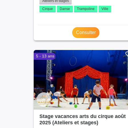
Ateliers et stages
Cirque
Danse
Trampoline
Ville
Consulter
5 - 13 ans
Stage vacances arts du cirque août
2025 (Ateliers et stages)