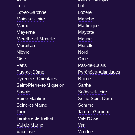
Loiret
Lot
Lot-et-Garonne
Lozère
Maine-et-Loire
Manche
Marne
Martinique
Mayenne
Mayotte
Meurthe-et-Moselle
Meuse
Morbihan
Moselle
Nièvre
Nord
Oise
Orne
Paris
Pas-de-Calais
Puy-de-Dôme
Pyrénées-Atlantiques
Pyrénées-Orientales
Rhône
Saint-Pierre-et-Miquelon
Sarthe
Savoie
Saône-et-Loire
Seine-Maritime
Seine-Saint-Denis
Seine-et-Marne
Somme
Tarn
Tarn-et-Garonne
Territoire de Belfort
Val-d'Oise
Val-de-Marne
Var
Vaucluse
Vendée