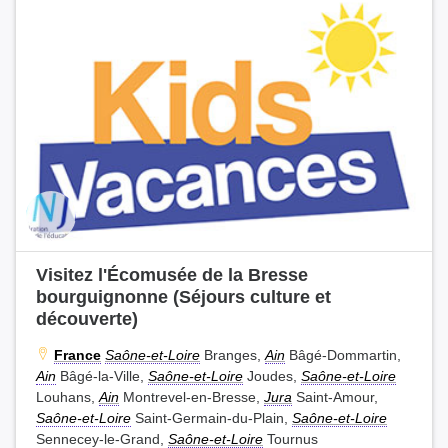
Visitez l'Écomusée de la Bresse
bourguignonne (Séjours culture et
découverte)
France
Saône-et-Loire
Branges,
Ain
Bâgé-Dommartin,
Ain
Bâgé-la-Ville,
Saône-et-Loire
Joudes,
Saône-et-Loire
Louhans,
Ain
Montrevel-en-Bresse,
Jura
Saint-Amour,
Saône-et-Loire
Saint-Germain-du-Plain,
Saône-et-Loire
Sennecey-le-Grand,
Saône-et-Loire
Tournus