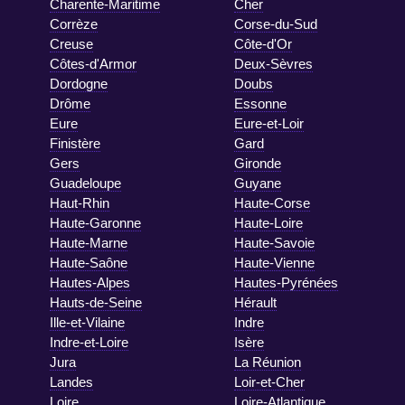
Charente-Maritime
Cher
Corrèze
Corse-du-Sud
Creuse
Côte-d'Or
Côtes-d'Armor
Deux-Sèvres
Dordogne
Doubs
Drôme
Essonne
Eure
Eure-et-Loir
Finistère
Gard
Gers
Gironde
Guadeloupe
Guyane
Haut-Rhin
Haute-Corse
Haute-Garonne
Haute-Loire
Haute-Marne
Haute-Savoie
Haute-Saône
Haute-Vienne
Hautes-Alpes
Hautes-Pyrénées
Hauts-de-Seine
Hérault
Ille-et-Vilaine
Indre
Indre-et-Loire
Isère
Jura
La Réunion
Landes
Loir-et-Cher
Loire
Loire-Atlantique