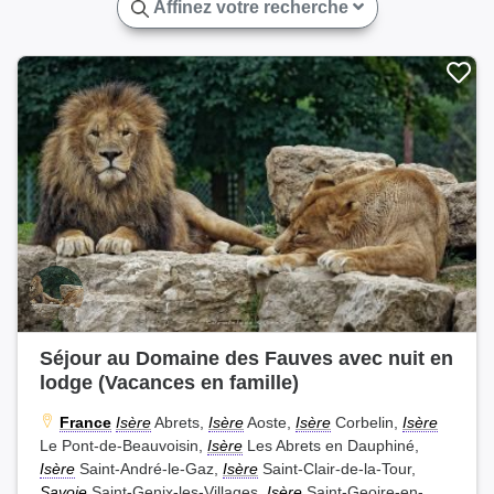
Affinez votre recherche
Séjour au Domaine des Fauves avec nuit en
lodge (Vacances en famille)
France
Isère
Abrets,
Isère
Aoste,
Isère
Corbelin,
Isère
Le Pont-de-Beauvoisin,
Isère
Les Abrets en Dauphiné,
Isère
Saint-André-le-Gaz,
Isère
Saint-Clair-de-la-Tour,
Savoie
Saint-Genix-les-Villages,
Isère
Saint-Geoire-en-