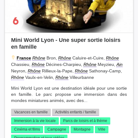
Mini World Lyon - Une super sortie loisirs
en famille
France
Rhône
Bron,
Rhône
Caluire-et-Cuire,
Rhône
Chassieu,
Rhône
Décines-Charpieu,
Rhône
Meyzieu,
Ain
Neyron,
Rhône
Rillieux-la-Pape,
Rhône
Sathonay-Camp,
Rhône
Vaulx-en-Velin,
Rhône
Villeurbanne
Mini World Lyon est une destination idéale pour une sortie
en famille. Le parc propose une immersion dans des
mondes miniatures animés, avec des...
Vacances en famille
Activités enfants / famille
Immersion à la vie locale
Parcs de loisirs et à thème
Cinéma et films
Campagne
Montagne
Ville
Programmation et jeux-vidéos