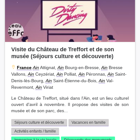
Visite du Château de Treffort et de son
musée (Séjours culture et découverte)
France
Ain
Attignat,
Ain
Bourg-en-Bresse,
Ain
Bresse
Vallons,
Ain
Ceyzériat,
Ain
Polliat,
Ain
Péronnas,
Ain
Saint-
Denis-lès-Bourg,
Ain
Saint-Étienne-du-Bois,
Ain
Val-
Revermont,
Ain
Viriat
Le Château de Treffort, situé dans l'Ain, est un lieu culturel
ouvert d'avril à novembre. Il propose des visites de son
musée et de son parc, des...
Séjours culture et découverte
Vacances en famille
Activités enfants / famille
Immersion à la vie locale
Découverte des monuments