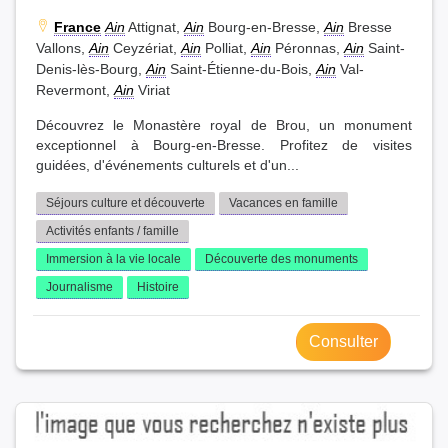
France
Ain
Attignat,
Ain
Bourg-en-Bresse,
Ain
Bresse
Vallons,
Ain
Ceyzériat,
Ain
Polliat,
Ain
Péronnas,
Ain
Saint-
Denis-lès-Bourg,
Ain
Saint-Étienne-du-Bois,
Ain
Val-
Revermont,
Ain
Viriat
Découvrez le Monastère royal de Brou, un monument
exceptionnel à Bourg-en-Bresse. Profitez de visites
guidées, d'événements culturels et d'un...
Séjours culture et découverte
Vacances en famille
Activités enfants / famille
Immersion à la vie locale
Découverte des monuments
Journalisme
Histoire
Consulter