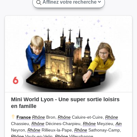
Affinez votre recherche
Mini World Lyon - Une super sortie loisirs
en famille
France
Rhône
Bron,
Rhône
Caluire-et-Cuire,
Rhône
Chassieu,
Rhône
Décines-Charpieu,
Rhône
Meyzieu,
Ain
Neyron,
Rhône
Rillieux-la-Pape,
Rhône
Sathonay-Camp,
Rhône
Vaulx-en-Velin,
Rhône
Villeurbanne