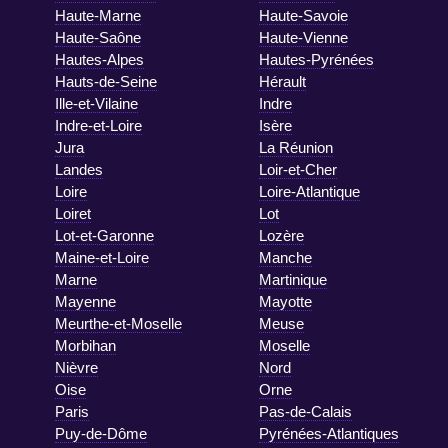
Haute-Marne
Haute-Savoie
Haute-Saône
Haute-Vienne
Hautes-Alpes
Hautes-Pyrénées
Hauts-de-Seine
Hérault
Ille-et-Vilaine
Indre
Indre-et-Loire
Isère
Jura
La Réunion
Landes
Loir-et-Cher
Loire
Loire-Atlantique
Loiret
Lot
Lot-et-Garonne
Lozère
Maine-et-Loire
Manche
Marne
Martinique
Mayenne
Mayotte
Meurthe-et-Moselle
Meuse
Morbihan
Moselle
Nièvre
Nord
Oise
Orne
Paris
Pas-de-Calais
Puy-de-Dôme
Pyrénées-Atlantiques