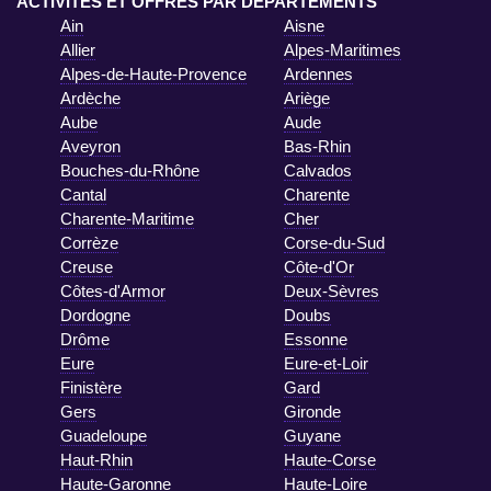
ACTIVITÉS ET OFFRES PAR DÉPARTEMENTS
Ain
Aisne
Allier
Alpes-Maritimes
Alpes-de-Haute-Provence
Ardennes
Ardèche
Ariège
Aube
Aude
Aveyron
Bas-Rhin
Bouches-du-Rhône
Calvados
Cantal
Charente
Charente-Maritime
Cher
Corrèze
Corse-du-Sud
Creuse
Côte-d'Or
Côtes-d'Armor
Deux-Sèvres
Dordogne
Doubs
Drôme
Essonne
Eure
Eure-et-Loir
Finistère
Gard
Gers
Gironde
Guadeloupe
Guyane
Haut-Rhin
Haute-Corse
Haute-Garonne
Haute-Loire