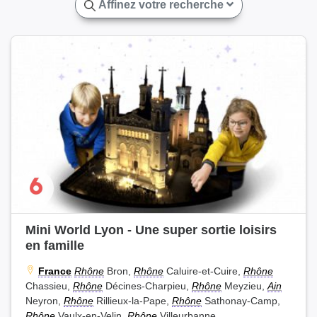
Affinez votre recherche
Mini World Lyon - Une super sortie loisirs
en famille
France
Rhône
Bron,
Rhône
Caluire-et-Cuire,
Rhône
Chassieu,
Rhône
Décines-Charpieu,
Rhône
Meyzieu,
Ain
Neyron,
Rhône
Rillieux-la-Pape,
Rhône
Sathonay-Camp,
Rhône
Vaulx-en-Velin,
Rhône
Villeurbanne