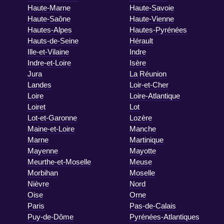
Haute-Marne
Haute-Savoie
Haute-Saône
Haute-Vienne
Hautes-Alpes
Hautes-Pyrénées
Hauts-de-Seine
Hérault
Ille-et-Vilaine
Indre
Indre-et-Loire
Isère
Jura
La Réunion
Landes
Loir-et-Cher
Loire
Loire-Atlantique
Loiret
Lot
Lot-et-Garonne
Lozère
Maine-et-Loire
Manche
Marne
Martinique
Mayenne
Mayotte
Meurthe-et-Moselle
Meuse
Morbihan
Moselle
Nièvre
Nord
Oise
Orne
Paris
Pas-de-Calais
Puy-de-Dôme
Pyrénées-Atlantiques