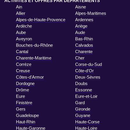
ACTIVITÉS ET OFFRES PAR DÉPARTEMENTS
Ain
Aisne
Allier
Alpes-Maritimes
Alpes-de-Haute-Provence
Ardennes
Ardèche
Ariège
Aube
Aude
Aveyron
Bas-Rhin
Bouches-du-Rhône
Calvados
Cantal
Charente
Charente-Maritime
Cher
Corrèze
Corse-du-Sud
Creuse
Côte-d'Or
Côtes-d'Armor
Deux-Sèvres
Dordogne
Doubs
Drôme
Essonne
Eure
Eure-et-Loir
Finistère
Gard
Gers
Gironde
Guadeloupe
Guyane
Haut-Rhin
Haute-Corse
Haute-Garonne
Haute-Loire