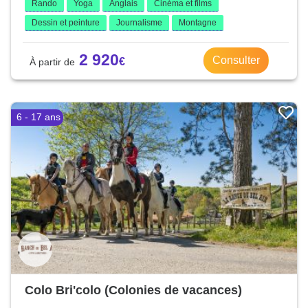
Rando
Yoga
Anglais
Cinéma et films
Dessin et peinture
Journalisme
Montagne
2 920
Consulter
6 - 17 ans
Colo Bri'colo (Colonies de vacances)