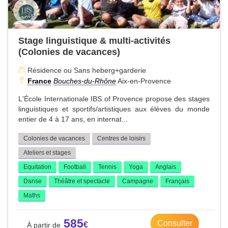
Stage linguistique & multi-activités
(Colonies de vacances)
Résidence ou Sans heberg+garderie
France
Bouches-du-Rhône
Aix-en-Provence
L'École Internationale IBS of Provence propose des stages
linguistiques et sportifs/artistiques aux élèves du monde
entier de 4 à 17 ans, en internat...
Colonies de vacances
Centres de loisirs
Ateliers et stages
Equitation
Football
Tennis
Yoga
Anglais
Danse
Théâtre et spectacle
Campagne
Français
Maths
585
Consulter