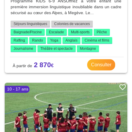
Programme KIDS 6-9 ANSOffrez à votre enfant une
première immersion linguistique inoubliable dans un cadre
sécurisé au cœur des Alpes, à Megève. Le...
Séjours linguistiques
Colonies de vacances
Baignade/Piscine
Escalade
Multi-sports
Pêche
Rafting
Rando
Yoga
Anglais
Cinéma et films
Journalisme
Théâtre et spectacle
Montagne
2 870
Consulter
10 - 17 ans