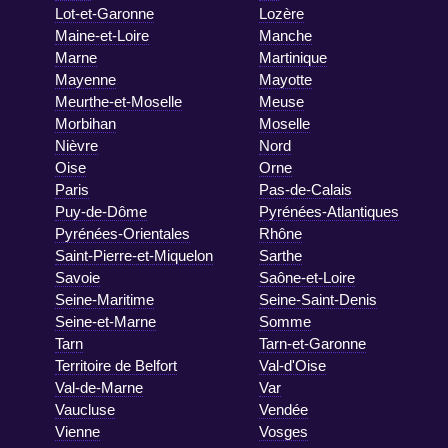
Lot-et-Garonne
Lozère
Maine-et-Loire
Manche
Marne
Martinique
Mayenne
Mayotte
Meurthe-et-Moselle
Meuse
Morbihan
Moselle
Nièvre
Nord
Oise
Orne
Paris
Pas-de-Calais
Puy-de-Dôme
Pyrénées-Atlantiques
Pyrénées-Orientales
Rhône
Saint-Pierre-et-Miquelon
Sarthe
Savoie
Saône-et-Loire
Seine-Maritime
Seine-Saint-Denis
Seine-et-Marne
Somme
Tarn
Tarn-et-Garonne
Territoire de Belfort
Val-d'Oise
Val-de-Marne
Var
Vaucluse
Vendée
Vienne
Vosges