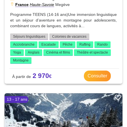
France
Haute-Savoie
Megève
Programme TEENS (14-16 ans)Une immersion linguistique
et un séjour d’aventure en montagne pour adolescents,
combinant cours de langues, activités à...
Séjours linguistiques
Colonies de vacances
Accrobranche
Escalade
Pêche
Rafting
Rando
Yoga
Anglais
Cinéma et films
Théâtre et spectacle
Montagne
2 970
Consulter
13 - 17 ans