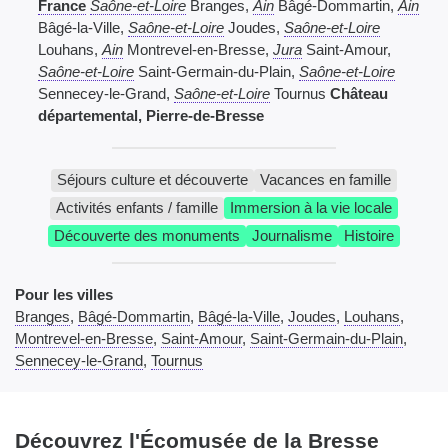
France
Saône-et-Loire
Branges,
Ain
Bâgé-Dommartin,
Ain
Bâgé-la-Ville,
Saône-et-Loire
Joudes,
Saône-et-Loire
Louhans,
Ain
Montrevel-en-Bresse,
Jura
Saint-Amour,
Saône-et-Loire
Saint-Germain-du-Plain,
Saône-et-Loire
Sennecey-le-Grand,
Saône-et-Loire
Tournus
Château
départemental, Pierre-de-Bresse
Séjours culture et découverte
Vacances en famille
Activités enfants / famille
Immersion à la vie locale
Découverte des monuments
Journalisme
Histoire
Pour les villes
Branges
,
Bâgé-Dommartin
,
Bâgé-la-Ville
,
Joudes
,
Louhans
,
Montrevel-en-Bresse
,
Saint-Amour
,
Saint-Germain-du-Plain
,
Sennecey-le-Grand
,
Tournus
Découvrez l'Écomusée de la Bresse