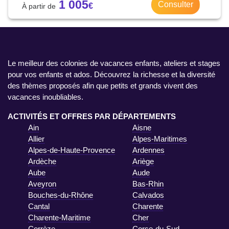
1 005
Consulter
Le meilleur des colonies de vacances enfants, ateliers et stages
pour vos enfants et ados. Découvrez la richesse et la diversité
des thèmes proposés afin que petits et grands vivent des
vacances inoubliables.
ACTIVITÉS ET OFFRES PAR DÉPARTEMENTS
Ain
Aisne
Allier
Alpes-Maritimes
Alpes-de-Haute-Provence
Ardennes
Ardèche
Ariège
Aube
Aude
Aveyron
Bas-Rhin
Bouches-du-Rhône
Calvados
Cantal
Charente
Charente-Maritime
Cher
Corrèze
Corse-du-Sud