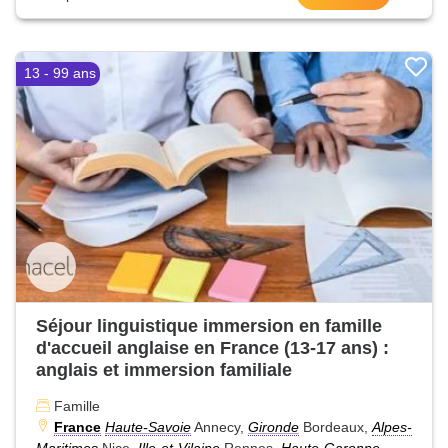
13 - 99 ans
Séjour linguistique immersion en famille
d'accueil anglaise en France (13-17 ans) :
anglais et immersion familiale
Famille
France
Haute-Savoie
Annecy,
Gironde
Bordeaux,
Alpes-
Maritimes
Nice,
Ille-et-Vilaine
Rennes,
Haute-Garonne