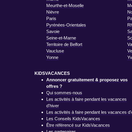
Meurthe-et-Moselle
M
Nièvre
No
Paris
Pa
Pyrénées-Orientales
R
Savoie
Sa
Seine-et-Marne
S
Territoire de Belfort
Va
Vaucluse
V
Yonne
Yv
KIDSVACANCES
Annoncer gratuitement & proposez vos
offres ?
Qui sommes-nous
Les activités à faire pendant les vacances
d'hiver
Les activités à faire pendant les vacances d'
Les Conseils KidsVacances
Être référencé sur KidsVacances
Les partenaires