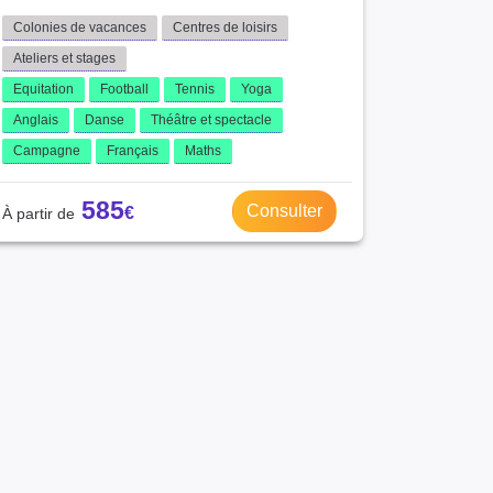
Colonies de vacances
Centres de loisirs
Ateliers et stages
Equitation
Football
Tennis
Yoga
Anglais
Danse
Théâtre et spectacle
Campagne
Français
Maths
585
Consulter