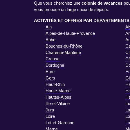
Que vous cherchiez une
colonie de vacances
pou
vous propose un large choix de séjours.
ACTIVITÉS ET OFFRES PAR DÉPARTEMENTS
Ain
Ai
Alpes-de-Haute-Provence
Ar
Aube
A
Bouches-du-Rhône
Ca
Charente-Maritime
Ch
Creuse
Cô
Dordogne
D
Eure
Eu
Gers
Gi
Haut-Rhin
Ha
Haute-Marne
Ha
Hautes-Alpes
Ha
Ille-et-Vilaine
In
Jura
La
Loire
Lo
Lot-et-Garonne
Lo
Marne
Ma