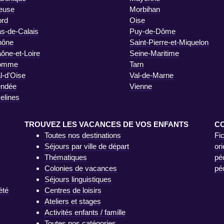
euse
Morbihan
rd
Oise
s-de-Calais
Puy-de-Dôme
hône
Saint-Pierre-et-Miquelon
ône-et-Loire
Seine-Maritime
omme
Tarn
l-d'Oise
Val-de-Marne
endée
Vienne
elines
TROUVEZ LES VACANCES DE VOS ENFANTS
C
Toutes nos destinations
Fi
Séjours par ville de départ
ori
Thématiques
pé
Colonies de vacances
pé
Séjours linguistiques
été
Centres de loisirs
Ateliers et stages
Activités enfants / famille
Toutes nos catégories