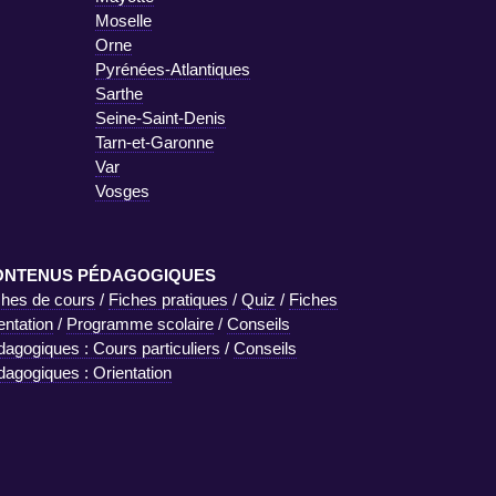
Moselle
Orne
Pyrénées-Atlantiques
Sarthe
Seine-Saint-Denis
Tarn-et-Garonne
Var
Vosges
ONTENUS PÉDAGOGIQUES
ches de cours
/
Fiches pratiques
/
Quiz
/
Fiches
entation
/
Programme scolaire
/
Conseils
dagogiques : Cours particuliers
/
Conseils
dagogiques : Orientation