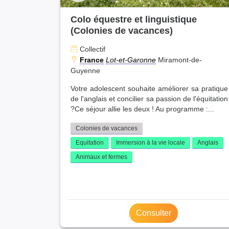
Colo équestre et linguistique
(Colonies de vacances)
Collectif
France
Lot-et-Garonne
Miramont-de-
Guyenne
Votre adolescent souhaite améliorer sa pratique
de l'anglais et concilier sa passion de l'équitation
?Ce séjour allie les deux ! Au programme :...
Colonies de vacances
Equitation
Immersion à la vie locale
Anglais
Animaux et fermes
Consulter