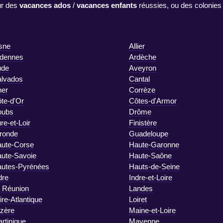
r des
vacances ados
/
vacances enfants
réussies, ou des colonies
sne
Allier
dennes
Ardèche
ude
Aveyron
lvados
Cantal
er
Corrèze
te-d'Or
Côtes-d'Armor
oubs
Drôme
re-et-Loir
Finistère
ronde
Guadeloupe
ute-Corse
Haute-Garonne
ute-Savoie
Haute-Saône
utes-Pyrénées
Hauts-de-Seine
dre
Indre-et-Loire
 Réunion
Landes
ire-Atlantique
Loiret
zère
Maine-et-Loire
rtinique
Mayenne