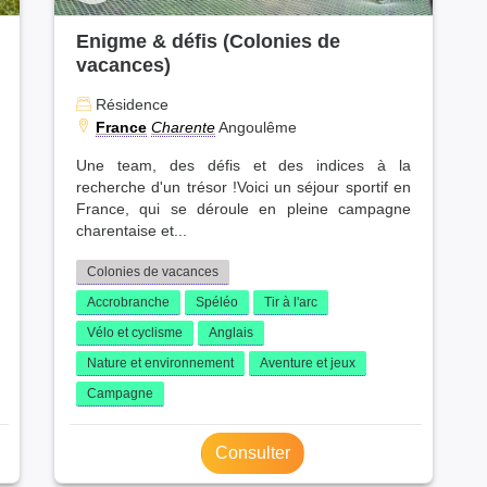
Enigme & défis (Colonies de
vacances)
Résidence
France
Charente
Angoulême
Une team, des défis et des indices à la
recherche d'un trésor !Voici un séjour sportif en
France, qui se déroule en pleine campagne
charentaise et...
Colonies de vacances
Accrobranche
Spéléo
Tir à l'arc
Vélo et cyclisme
Anglais
Nature et environnement
Aventure et jeux
Campagne
Consulter