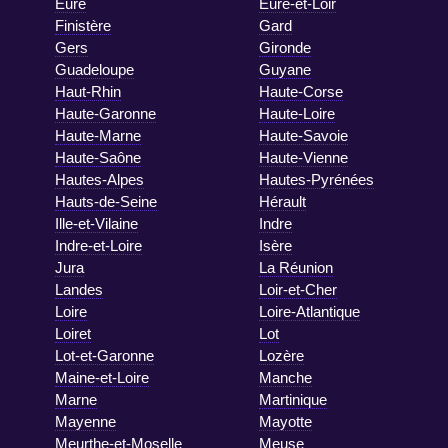
Eure
Eure-et-Loir
Finistère
Gard
Gers
Gironde
Guadeloupe
Guyane
Haut-Rhin
Haute-Corse
Haute-Garonne
Haute-Loire
Haute-Marne
Haute-Savoie
Haute-Saône
Haute-Vienne
Hautes-Alpes
Hautes-Pyrénées
Hauts-de-Seine
Hérault
Ille-et-Vilaine
Indre
Indre-et-Loire
Isère
Jura
La Réunion
Landes
Loir-et-Cher
Loire
Loire-Atlantique
Loiret
Lot
Lot-et-Garonne
Lozère
Maine-et-Loire
Manche
Marne
Martinique
Mayenne
Mayotte
Meurthe-et-Moselle
Meuse