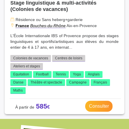
Stage linguistique & multi-activités
(Colonies de vacances)
Résidence ou Sans heberg+garderie
France
Bouches-du-Rhône
Aix-en-Provence
L'École Internationale IBS of Provence propose des stages
linguistiques et sportifs/artistiques aux élèves du monde
entier de 4 à 17 ans, en internat...
Colonies de vacances
Centres de loisirs
Ateliers et stages
Equitation
Football
Tennis
Yoga
Anglais
Danse
Théâtre et spectacle
Campagne
Français
Maths
585
Consulter