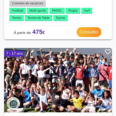
Colonies de vacances
Football
Multi-sports
PADEL
Rugby
Surf
Tennis
Tennis de Table
Danse
475
Consulter
7 - 17 ans