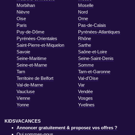
Morbihan
Moselle
Nièvre
Nord
Oise
Orne
Paris
Pas-de-Calais
Puy-de-Dôme
Pyrénées-Atlantiques
Pyrénées-Orientales
Rhône
Saint-Pierre-et-Miquelon
Sarthe
Savoie
Saône-et-Loire
Seine-Maritime
Seine-Saint-Denis
Seine-et-Marne
Somme
Tarn
Tarn-et-Garonne
Territoire de Belfort
Val-d'Oise
Val-de-Marne
Var
Vaucluse
Vendée
Vienne
Vosges
Yonne
Yvelines
KIDSVACANCES
Annoncer gratuitement & proposez vos offres ?
Qui sommes-nous