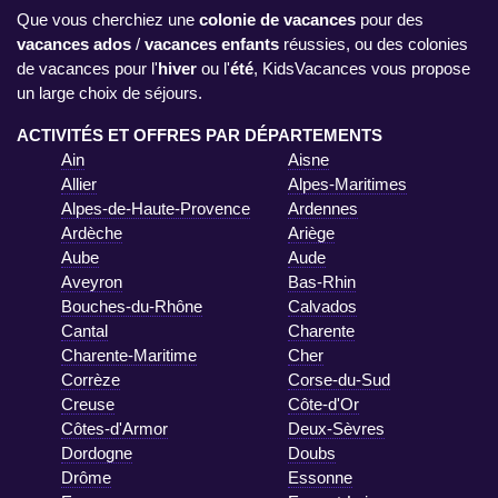
Que vous cherchiez une
colonie de vacances
pour des
vacances ados
/
vacances enfants
réussies, ou des colonies
de vacances pour l'
hiver
ou l'
été
, KidsVacances vous propose
un large choix de séjours.
ACTIVITÉS ET OFFRES PAR DÉPARTEMENTS
Ain
Aisne
Allier
Alpes-Maritimes
Alpes-de-Haute-Provence
Ardennes
Ardèche
Ariège
Aube
Aude
Aveyron
Bas-Rhin
Bouches-du-Rhône
Calvados
Cantal
Charente
Charente-Maritime
Cher
Corrèze
Corse-du-Sud
Creuse
Côte-d'Or
Côtes-d'Armor
Deux-Sèvres
Dordogne
Doubs
Drôme
Essonne