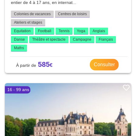
entier de 4 à 17 ans, en internat...
Colonies de vacances
Centres de loisirs
Ateliers et stages
Equitation
Football
Tennis
Yoga
Anglais
Danse
Théâtre et spectacle
Campagne
Français
Maths
585
Consulter
16 - 99 ans