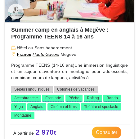
Summer camp en anglais à Megève :
Programme TEENS 14 à 16 ans
Hôtel ou Sans hebergement
France
Haute-Savoie
Megève
Programme TEENS (14-16 ans)Une immersion linguistique
et un séjour d’aventure en montagne pour adolescents,
combinant cours de langues, activités à...
Séjours linguistiques
Colonies de vacances
Accrobranche
Escalade
Pêche
Rafting
Rando
Yoga
Anglais
Cinéma et films
Théâtre et spectacle
Montagne
2 970
Consulter