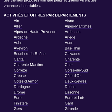
des thèmes proposés afin que petits et grands vivent des
vacances inoubliables.
ACTIVITÉS ET OFFRES PAR DÉPARTEMENTS
Ain
Aisne
Allier
Alpes-Maritimes
Alpes-de-Haute-Provence
Ardennes
Ardèche
Ariège
Aube
Aude
Aveyron
Bas-Rhin
Bouches-du-Rhône
Calvados
Cantal
Charente
Charente-Maritime
Cher
Corrèze
Corse-du-Sud
Creuse
Côte-d'Or
Côtes-d'Armor
Deux-Sèvres
Dordogne
Doubs
Drôme
Essonne
Eure
Eure-et-Loir
Finistère
Gard
Gers
Gironde