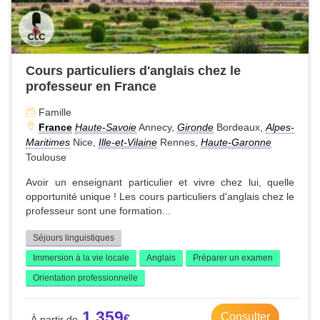
Cours particuliers d'anglais chez le
professeur en France
Famille
France
Haute-Savoie
Annecy,
Gironde
Bordeaux,
Alpes-
Maritimes
Nice,
Ille-et-Vilaine
Rennes,
Haute-Garonne
Toulouse
Avoir un enseignant particulier et vivre chez lui, quelle
opportunité unique ! Les cours particuliers d'anglais chez le
professeur sont une formation...
Séjours linguistiques
Immersion à la vie locale
Anglais
Préparer un examen
Orientation professionnelle
1 359
Consulter