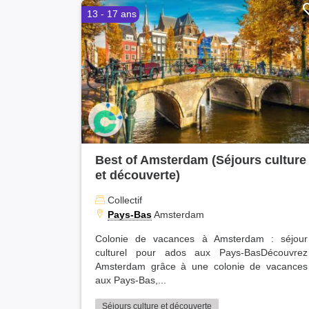
Hautes-Pyrénées (5)
13 - 17 ans
Essonne (5)
Creuse (5)
Mayenne (5)
Lozère (5)
Savoie (4)
Territoire de Belfort (4)
Cantal (3)
Haute-Corse (2)
Gers (2)
Best of Amsterdam (Séjours culture
Mayotte (1)
et découverte)
Collectif
Pays-Bas
Amsterdam
Colonie de vacances à Amsterdam : séjour
culturel pour ados aux Pays-BasDécouvrez
Amsterdam grâce à une colonie de vacances
aux Pays-Bas,...
Séjours culture et découverte