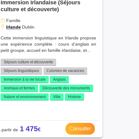
Immersion Irlandaise (Séjours
culture et découverte)
Famille
Irlande
Dublin
Cette immersion linguistique en Irlande propose
une expérience complète : cours d’anglais en
petit groupe, accueil en famille irlandaise, et...
Séjours culture et découverte
Séjours linguistiques
Colonies de vacances
Immersion à la vie locale
Anglais
Animaux et fermes
Découverte des monuments
Nature et environnement
Ville
Histoire
1 475
Consulter