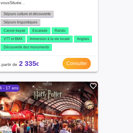
vousSituée...
Séjours culture et découverte
Séjours linguistiques
Canoë-kayak
Escalade
Rando
VTT et BMX
Immersion à la vie locale
Anglais
Découverte des monuments
2 335
Consulter
4 - 17 ans