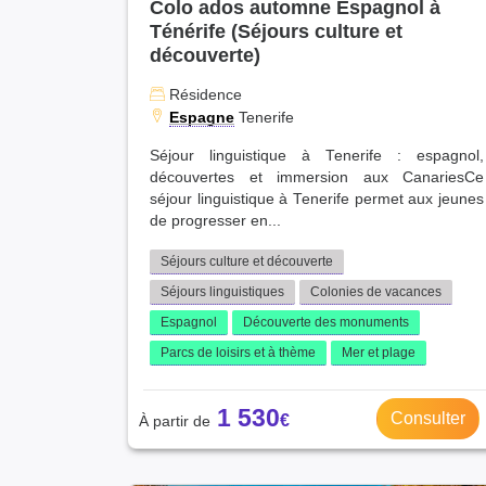
Colo ados automne Espagnol à
Aisne (11)
Ténérife (Séjours culture et
Yonne (10)
découverte)
Loiret (10)
Résidence
Vaucluse (9)
Espagne
Tenerife
Somme (9)
Sarthe (8)
Séjour linguistique à Tenerife : espagnol,
découvertes et immersion aux CanariesCe
Doubs (8)
séjour linguistique à Tenerife permet aux jeunes
Ardennes (8)
de progresser en...
Deux-Sèvres (8)
Tarn (7)
Séjours culture et découverte
Côtes-d'Armor (7)
Séjours linguistiques
Colonies de vacances
Orne (7)
Espagnol
Découverte des monuments
Nièvre (7)
Parcs de loisirs et à thème
Mer et plage
Haute-Vienne (7)
Meurthe-et-Moselle (7)
1 530
Eure-et-Loir (6)
Consulter
Morbihan (6)
Eure (6)