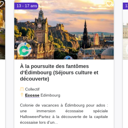
Aude (5)
13 - 17 ans
1
Lot-et-Garonne (5)
Haute-Loire (5)
Lot (5)
Corrèze (4)
Alpes-de-Haute-Provence (
Corse-du-Sud (3)
Guadeloupe (3)
Martinique (2)
Hautes-Alpes (1)
À la poursuite des fantômes
d’Édimbourg (Séjours culture et
découverte)
Collectif
Ecosse
Edimbourg
Colonie de vacances à Édimbourg pour ados :
une immersion écossaise spéciale
HalloweenPartez à la découverte de la capitale
écossaise lors d’un...