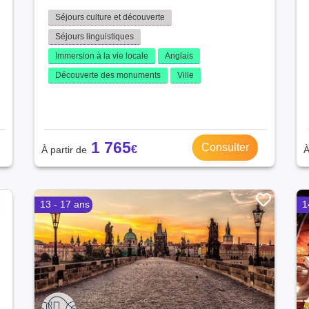
Séjours culture et découverte
Séjours linguistiques
Immersion à la vie locale
Anglais
Découverte des monuments
Ville
1 765
Consulter
13 - 17 ans
1