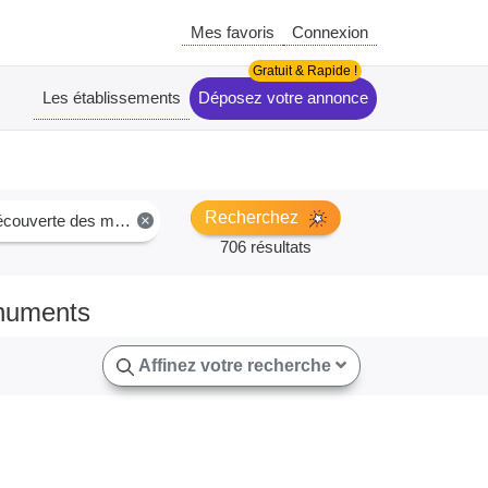
Mes favoris
Connexion
Les établissements
Déposez votre annonce
Recherchez
ouverte des monuments
×
706 résultats
onuments
Affinez votre recherche