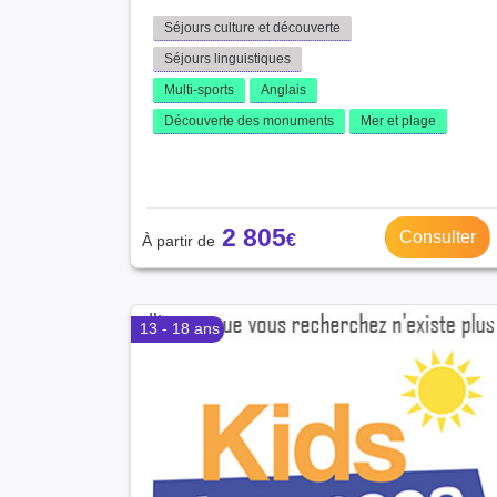
Séjours culture et découverte
Séjours linguistiques
Multi-sports
Anglais
Découverte des monuments
Mer et plage
2 805
Consulter
13 - 18 ans