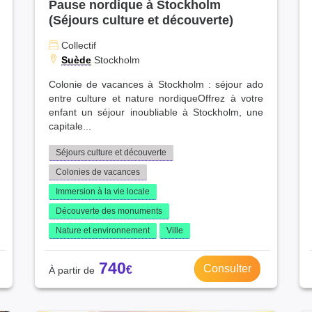
Pause nordique à Stockholm
Moselle (10)
(Séjours culture et découverte)
Charente (10)
Collectif
Oise (9)
Suède
Stockholm
Landes (9)
Haute-Marne (9)
Colonie de vacances à Stockholm : séjour ado
entre culture et nature nordiqueOffrez à votre
Val-de-Marne (8)
enfant un séjour inoubliable à Stockholm, une
Allier (8)
capitale...
Ardèche (8)
Meuse (7)
Séjours culture et découverte
Tarn-et-Garonne (7)
Colonies de vacances
Pyrénées-Atlantiques (7)
Immersion à la vie locale
Seine-Saint-Denis (7)
Découverte des monuments
Pyrénées-Orientales (7)
Nature et environnement
Ville
Jura (7)
Aveyron (7)
740
Cher (6)
Consulter
Ariège (6)
Haute-Savoie (6)