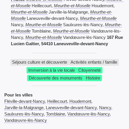
et-Moselle
Heillecourt,
Meurthe-et-Moselle
Houdemont,
Meurthe-et-Moselle
Jarville-la-Malgrange,
Meurthe-et-
Moselle
Laneuveville-devant-Nancy,
Meurthe-et-Moselle
Nancy,
Meurthe-et-Moselle
Saulxures-lès-Nancy,
Meurthe-
et-Moselle
Tomblaine,
Meurthe-et-Moselle
Vandœuvre-lès-
Nancy,
Meurthe-et-Moselle
Vandœuvre-lès-Nancy
167 Rue
Lucien Galtier, 54410 Laneuveville-devant-Nancy
Séjours culture et découverte
Activités enfants / famille
Immersion à la vie locale
Citoyenneté
Découverte des monuments
Histoire
Pour les villes
Fléville-devant-Nancy
,
Heillecourt
,
Houdemont
,
Jarville-la-Malgrange
,
Laneuveville-devant-Nancy
,
Nancy
,
Saulxures-lès-Nancy
,
Tomblaine
,
Vandœuvre-lès-Nancy
,
Vandœuvre-lès-Nancy