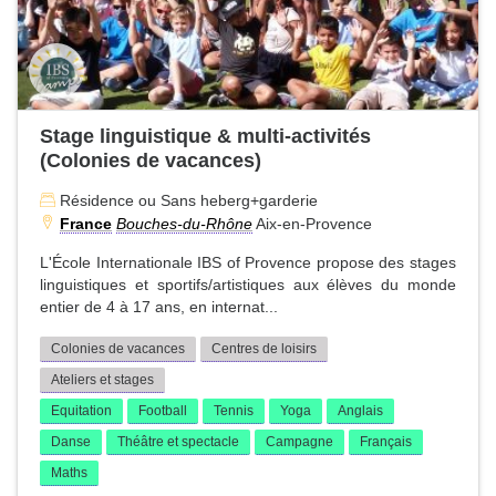
Stage linguistique & multi-activités
(Colonies de vacances)
Résidence ou Sans heberg+garderie
France
Bouches-du-Rhône
Aix-en-Provence
L'École Internationale IBS of Provence propose des stages
linguistiques et sportifs/artistiques aux élèves du monde
entier de 4 à 17 ans, en internat...
Colonies de vacances
Centres de loisirs
Ateliers et stages
Equitation
Football
Tennis
Yoga
Anglais
Danse
Théâtre et spectacle
Campagne
Français
Maths