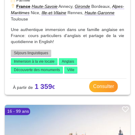
Famille
France
Haute-Savoie
Annecy,
Gironde
Bordeaux,
Alpes-
Maritimes
Nice,
Ille-et-Vilaine
Rennes,
Haute-Garonne
Toulouse
Une authentique immersion dans une famille anglaise en
France: cours particuliers d'anglais et partage de la vie
quotidienne in English!
Séjours linguistiques
Immersion à la vie locale
Anglais
Découverte des monuments
Ville
1 359
Consulter
16 - 99 ans