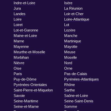
Indre-et-Loire
Isère
Jura
La Réunion
Landes
Loir-et-Cher
Loire
Loire-Atlantique
Loiret
Lot
Lot-et-Garonne
Lozère
Maine-et-Loire
Manche
Marne
Martinique
Mayenne
Mayotte
Meurthe-et-Moselle
Meuse
Morbihan
Moselle
Nièvre
Nord
Oise
Orne
Paris
Pas-de-Calais
Puy-de-Dôme
Pyrénées-Atlantiques
Pyrénées-Orientales
Rhône
Saint-Pierre-et-Miquelon
Sarthe
Savoie
Saône-et-Loire
Seine-Maritime
Seine-Saint-Denis
Seine-et-Marne
Somme