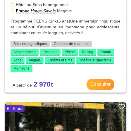
Hôtel ou Sans hebergement
France
Haute-Savoie
Megève
Programme TEENS (14-16 ans)Une immersion linguistique
et un séjour d’aventure en montagne pour adolescents,
combinant cours de langues, activités à...
Séjours linguistiques
Colonies de vacances
Accrobranche
Escalade
Pêche
Rafting
Rando
Yoga
Anglais
Cinéma et films
Théâtre et spectacle
Montagne
2 970
Consulter
6 - 9 ans