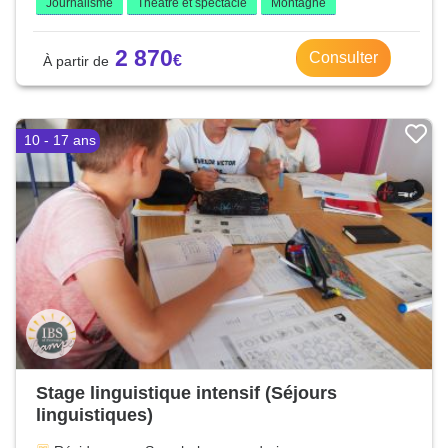
Journalisme
Théâtre et spectacle
Montagne
2 870
Consulter
10 - 17 ans
Stage linguistique intensif (Séjours
linguistiques)