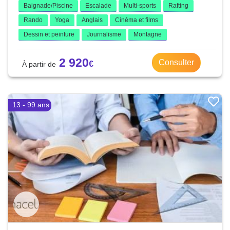
Baignade/Piscine
Escalade
Multi-sports
Rafting
Rando
Yoga
Anglais
Cinéma et films
Dessin et peinture
Journalisme
Montagne
2 920
Consulter
13 - 99 ans