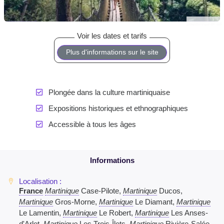
Plus d'informations sur le site
Plongée dans la culture martiniquaise
Expositions historiques et ethnographiques
Accessible à tous les âges
France
Martinique
Case-Pilote,
Martinique
Ducos,
Martinique
Gros-Morne,
Martinique
Le Diamant,
Martinique
Le Lamentin,
Martinique
Le Robert,
Martinique
Les Anses-
d'Arlet,
Martinique
Les Trois-Îlets,
Martinique
Rivière-Salée,