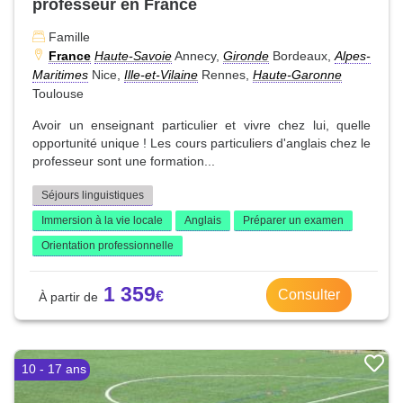
professeur en France
Famille
France
Haute-Savoie
Annecy,
Gironde
Bordeaux,
Alpes-
Maritimes
Nice,
Ille-et-Vilaine
Rennes,
Haute-Garonne
Toulouse
Avoir un enseignant particulier et vivre chez lui, quelle
opportunité unique ! Les cours particuliers d'anglais chez le
professeur sont une formation...
Séjours linguistiques
Immersion à la vie locale
Anglais
Préparer un examen
Orientation professionnelle
1 359
Consulter
10 - 17 ans