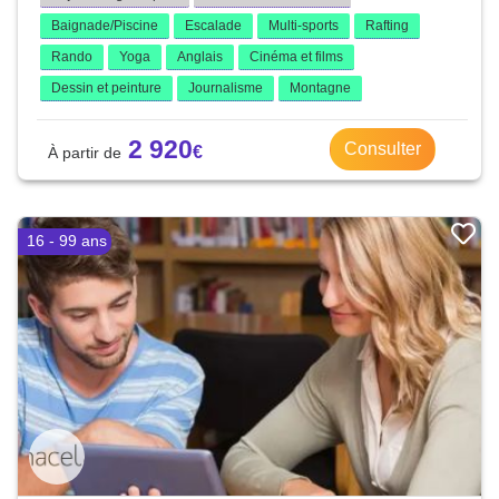
Baignade/Piscine
Escalade
Multi-sports
Rafting
Rando
Yoga
Anglais
Cinéma et films
Dessin et peinture
Journalisme
Montagne
2 920
Consulter
16 - 99 ans