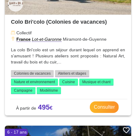
Colo Bri'colo (Colonies de vacances)
Collectif
France
Lot-et-Garonne
Miramont-de-Guyenne
La colo Bri'colo est un séjour durant lequel on apprend en
s'amusant ! Plusieurs ateliers sont proposés : Natural Art,
travail du bois et du cuir,...
Colonies de vacances
Ateliers et stages
Nature et environnement
Cuisine
Musique et chant
Campagne
Modélisme
495
Consulter
6 - 17 ans