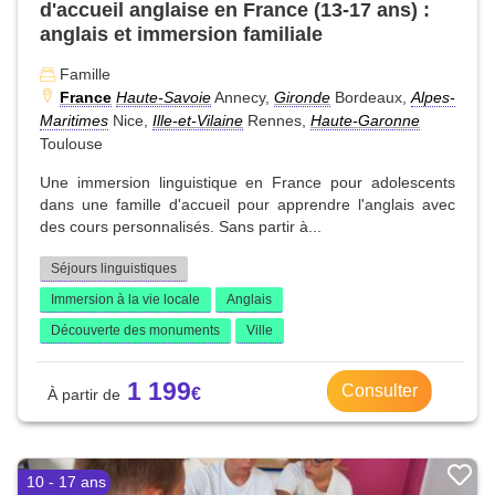
d'accueil anglaise en France (13-17 ans) :
anglais et immersion familiale
Famille
France
Haute-Savoie
Annecy,
Gironde
Bordeaux,
Alpes-
Maritimes
Nice,
Ille-et-Vilaine
Rennes,
Haute-Garonne
Toulouse
Une immersion linguistique en France pour adolescents
dans une famille d'accueil pour apprendre l'anglais avec
des cours personnalisés. Sans partir à...
Séjours linguistiques
Immersion à la vie locale
Anglais
Découverte des monuments
Ville
1 199
Consulter
10 - 17 ans