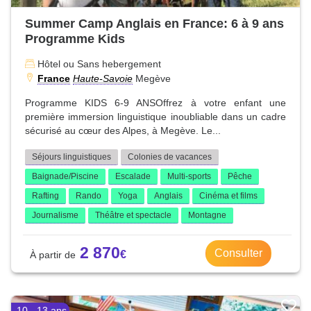
Summer Camp Anglais en France: 6 à 9 ans
Programme Kids
Hôtel ou Sans hebergement
France
Haute-Savoie
Megève
Programme KIDS 6-9 ANSOffrez à votre enfant une
première immersion linguistique inoubliable dans un cadre
sécurisé au cœur des Alpes, à Megève. Le...
Séjours linguistiques
Colonies de vacances
Baignade/Piscine
Escalade
Multi-sports
Pêche
Rafting
Rando
Yoga
Anglais
Cinéma et films
Journalisme
Théâtre et spectacle
Montagne
2 870
Consulter
10 - 13 ans