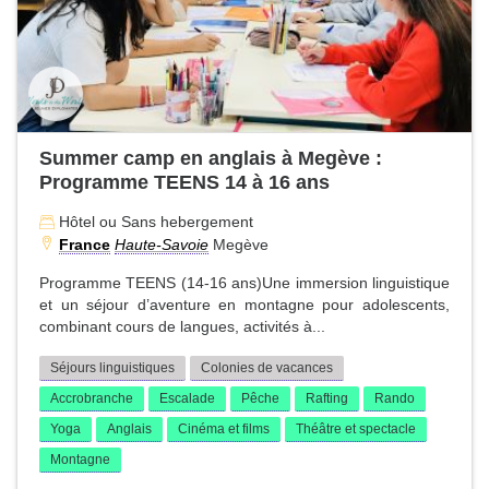
Summer camp en anglais à Megève :
Programme TEENS 14 à 16 ans
Hôtel ou Sans hebergement
France
Haute-Savoie
Megève
Programme TEENS (14-16 ans)Une immersion linguistique
et un séjour d’aventure en montagne pour adolescents,
combinant cours de langues, activités à...
Séjours linguistiques
Colonies de vacances
Accrobranche
Escalade
Pêche
Rafting
Rando
Yoga
Anglais
Cinéma et films
Théâtre et spectacle
Montagne