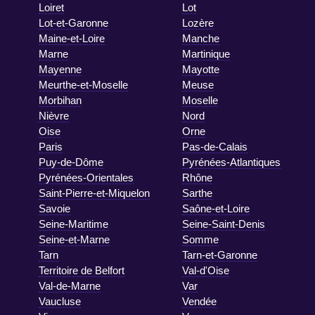
Loiret
Lot
Lot-et-Garonne
Lozère
Maine-et-Loire
Manche
Marne
Martinique
Mayenne
Mayotte
Meurthe-et-Moselle
Meuse
Morbihan
Moselle
Nièvre
Nord
Oise
Orne
Paris
Pas-de-Calais
Puy-de-Dôme
Pyrénées-Atlantiques
Pyrénées-Orientales
Rhône
Saint-Pierre-et-Miquelon
Sarthe
Savoie
Saône-et-Loire
Seine-Maritime
Seine-Saint-Denis
Seine-et-Marne
Somme
Tarn
Tarn-et-Garonne
Territoire de Belfort
Val-d'Oise
Val-de-Marne
Var
Vaucluse
Vendée