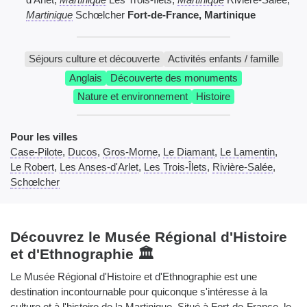
Martinique
Schœlcher
Fort-de-France, Martinique
Séjours culture et découverte
Activités enfants / famille
Anglais
Découverte des monuments
Nature et environnement
Histoire
Pour les villes
Case-Pilote
,
Ducos
,
Gros-Morne
,
Le Diamant
,
Le Lamentin
,
Le Robert
,
Les Anses-d'Arlet
,
Les Trois-Îlets
,
Rivière-Salée
,
Schœlcher
Découvrez le Musée Régional d'Histoire
et d'Ethnographie 🏛️
Le Musée Régional d'Histoire et d'Ethnographie est une
destination incontournable pour quiconque s'intéresse à la
culture et à l'histoire de la Martinique. Situé à Fort-de-France, le