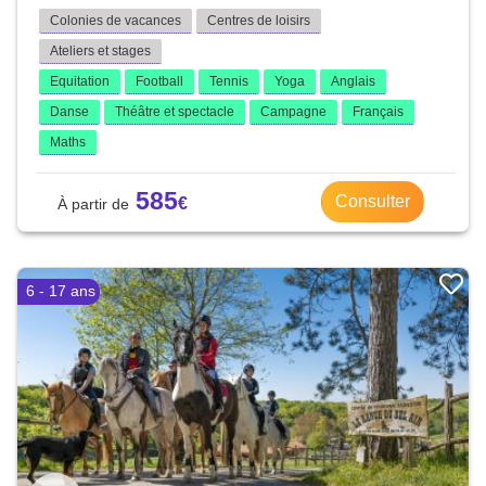
Colonies de vacances
Centres de loisirs
Ateliers et stages
Equitation
Football
Tennis
Yoga
Anglais
Danse
Théâtre et spectacle
Campagne
Français
Maths
585
Consulter
6 - 17 ans