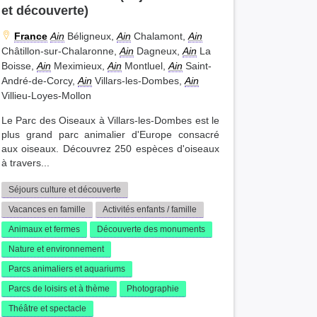
et découverte)
France
Ain
Béligneux,
Ain
Chalamont,
Ain
Châtillon-sur-Chalaronne,
Ain
Dagneux,
Ain
La
Boisse,
Ain
Meximieux,
Ain
Montluel,
Ain
Saint-
André-de-Corcy,
Ain
Villars-les-Dombes,
Ain
Villieu-Loyes-Mollon
Le Parc des Oiseaux à Villars-les-Dombes est le
plus grand parc animalier d'Europe consacré
aux oiseaux. Découvrez 250 espèces d'oiseaux
à travers...
Séjours culture et découverte
Vacances en famille
Activités enfants / famille
Animaux et fermes
Découverte des monuments
Nature et environnement
Parcs animaliers et aquariums
Parcs de loisirs et à thème
Photographie
Théâtre et spectacle