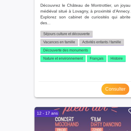
Découvrez le Château de Montrottier, un joyau
médiéval situé à Lovagny, à proximité d'Annecy.
Explorez son cabinet de curiosités qui abrite
des...
Séjours culture et découverte
Vacances en famille
Activités enfants / famille
Découverte des monuments
Nature et environnement
Français
Histoire
Consulter
12 - 17 ans