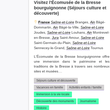
Visitez l'Écomusée de la Bresse
bourguignonne (Séjours culture et
découverte)
France
Saône-et-Loire
Branges,
Ain
Bâgé-
Dommartin,
Ain
Bâgé-la-Ville,
Saône-et-Loire
Joudes,
Saône-et-Loire
Louhans,
Ain
Montrevel-
en-Bresse,
Jura
Saint-Amour,
Saône-et-Loire
Saint-Germain-du-Plain,
Saône-et-Loire
Sennecey-le-Grand,
Saône-et-Loire
Tournus
L'Écomusée de la Bresse bourguignonne offre
une immersion dans le patrimoine et les
traditions de la Bresse à travers ses nombreux
sites et musées....
Séjours culture et découverte
Vacances en famille
Activités enfants / famille
Immersion à la vie locale
Découverte des monuments
Journalisme
Histoire