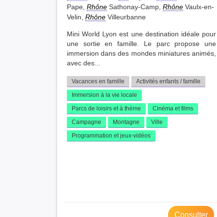
Pape,
Rhône
Sathonay-Camp,
Rhône
Vaulx-en-
Velin,
Rhône
Villeurbanne
Mini World Lyon est une destination idéale pour
une sortie en famille. Le parc propose une
immersion dans des mondes miniatures animés,
avec des...
Vacances en famille
Activités enfants / famille
Immersion à la vie locale
Parcs de loisirs et à thème
Cinéma et films
Campagne
Montagne
Ville
Programmation et jeux-vidéos
Consulter