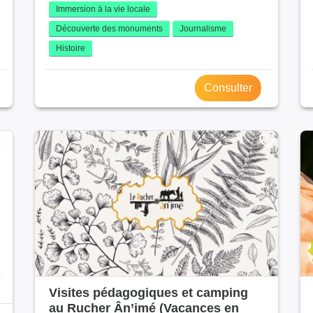
Immersion à la vie locale
Découverte des monuments
Journalisme
Histoire
Consulter
Visites pédagogiques et camping
au Rucher Ân’imé (Vacances en