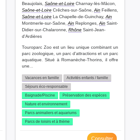
Beaujolais,
Saône-et-Loire
Charnay-lès-Mâcon,
Saône-et-Loire
Crêches-sur-Saône,
Ain
Feillens,
Saône-et-Loire
La Chapelle-de-Guinchay,
Ain
Montmerle-sur-Saône,
Ain
Replonges,
Ain
Saint-
Didier-sur-Chalaronne,
Rhône
Saint-Jean-
d'Ardières
Touroparc Zoo est un lieu unique combinant un
parc zoologique, un parc d'attractions et un parc
aquatique. Situé à Romanèche-Thorins, il offre
une...
Vacances en famille
Activités enfants / famille
Séjours éco-responsable
Baignade/Piscine
Préservation des espèces
Nature et environnement
Parcs animaliers et aquariums
Parcs de loisirs et à thème
Consulter