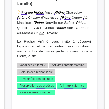
famille)
France
Rhône
Anse,
Rhône
Chasselay,
Rhône
Chazay-d'Azergues,
Rhône
Genay,
Ain
Massieux,
Rhône
Neuville-sur-Saône,
Rhône
Quincieux,
Ain
Reyrieux,
Rhône
Saint-Germain-
au-Mont-d'Or,
Ain
Trévoux
Le Rucher Ân’imé vous invite à découvrir
l'apiculture et à rencontrer ses nombreux
animaux lors de visites pédagogiques. Situé à
Cieux, le site...
Vacances en famille
Activités enfants / famille
Séjours éco-responsable
Devenir éco-responsable
Préservation des espèces
Animaux et fermes
Nature et environnement