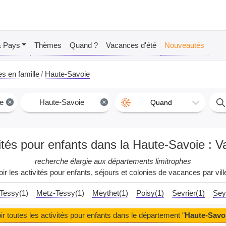
& Pays
Thèmes
Quand ?
Vacances d'été
Nouveautés
s en famille
Haute-Savoie
e
×
Haute-Savoie
×
Quand
ités pour enfants dans la Haute-Savoie : V
recherche élargie aux départements limitrophes
oir les activités pour enfants, séjours et colonies de vacances par ville
Tessy(1)
Metz-Tessy(1)
Meythet(1)
Poisy(1)
Sevrier(1)
Sey
ir toutes les activités pour enfants dans le département "
Haute-Savo