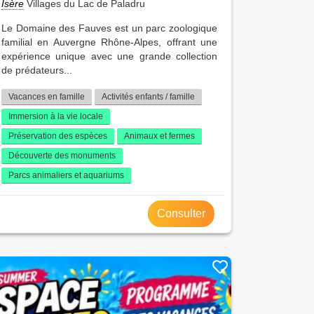
Isère
Villages du Lac de Paladru
Le Domaine des Fauves est un parc zoologique
familial en Auvergne Rhône-Alpes, offrant une
expérience unique avec une grande collection
de prédateurs...
Vacances en famille
Activités enfants / famille
Immersion à la vie locale
Préservation des espèces
Animaux et fermes
Découverte des monuments
Parcs animaliers et aquariums
Consulter