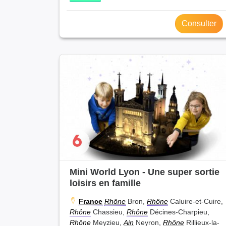
Consulter
Mini World Lyon - Une super sortie
loisirs en famille
France
Rhône
Bron,
Rhône
Caluire-et-Cuire,
Rhône
Chassieu,
Rhône
Décines-Charpieu,
Rhône
Meyzieu,
Ain
Neyron,
Rhône
Rillieux-la-