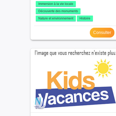
Immersion à la vie locale
Découverte des monuments
Nature et environnement
Histoire
Consulter