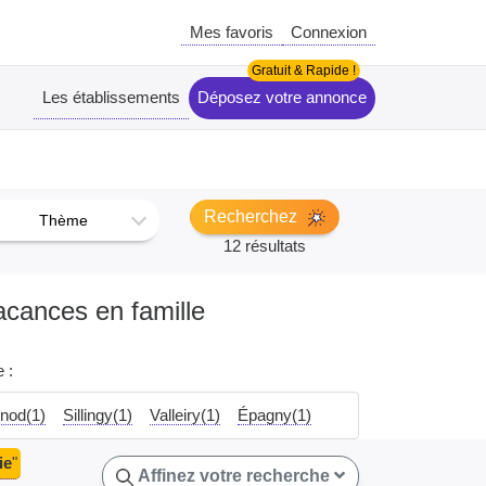
Mes favoris
Connexion
Les établissements
Déposez votre annonce
Recherchez
Thème
12 résultats
acances en famille
 :
nod(1)
Sillingy(1)
Valleiry(1)
Épagny(1)
ie
"
Affinez votre recherche