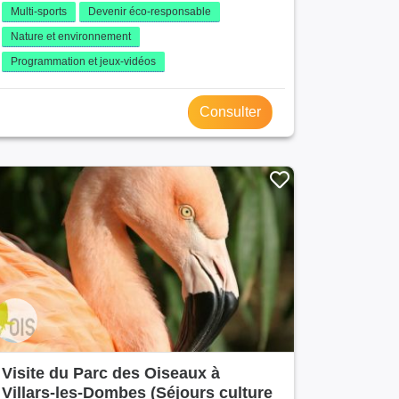
Multi-sports
Devenir éco-responsable
Nature et environnement
Programmation et jeux-vidéos
Consulter
Visite du Parc des Oiseaux à
Villars-les-Dombes (Séjours culture