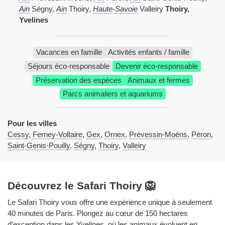
Ain
Ségny,
Ain
Thoiry,
Haute-Savoie
Valleiry
Thoiry,
Yvelines
Vacances en famille
Activités enfants / famille
Séjours éco-responsable
Devenir éco-responsable
Préservation des espèces
Animaux et fermes
Parcs animaliers et aquariums
Pour les villes
Cessy
,
Ferney-Voltaire
,
Gex
,
Ornex
,
Prévessin-Moëns
,
Péron
,
Saint-Genis-Pouilly
,
Ségny
,
Thoiry
,
Valleiry
Découvrez le Safari Thoiry 🦁
Le Safari Thoiry vous offre une expérience unique à seulement
40 minutes de Paris. Plongez au cœur de 150 hectares
d'exception dans les Yvelines, où les animaux évoluent en