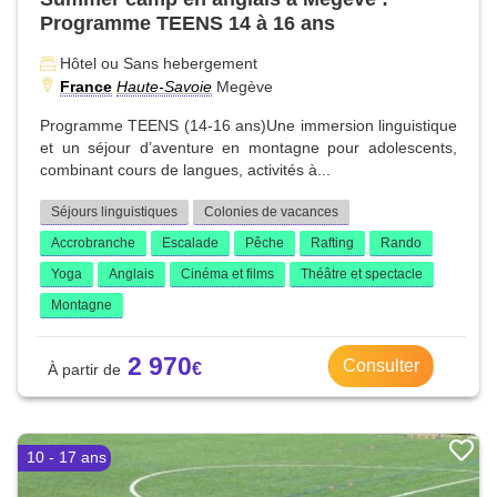
Programme TEENS 14 à 16 ans
Hôtel ou Sans hebergement
France
Haute-Savoie
Megève
Programme TEENS (14-16 ans)Une immersion linguistique
et un séjour d’aventure en montagne pour adolescents,
combinant cours de langues, activités à...
Séjours linguistiques
Colonies de vacances
Accrobranche
Escalade
Pêche
Rafting
Rando
Yoga
Anglais
Cinéma et films
Théâtre et spectacle
Montagne
2 970
Consulter
10 - 17 ans