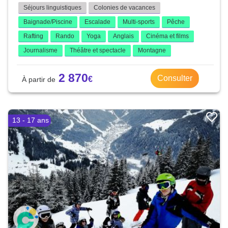
Séjours linguistiques
Colonies de vacances
Baignade/Piscine
Escalade
Multi-sports
Pêche
Rafting
Rando
Yoga
Anglais
Cinéma et films
Journalisme
Théâtre et spectacle
Montagne
2 870
Consulter
13 - 17 ans