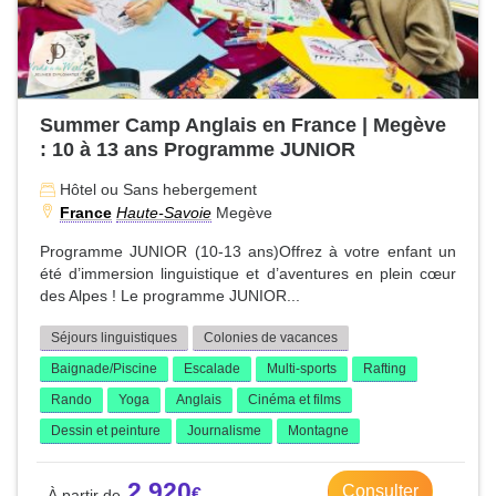
Summer Camp Anglais en France | Megève
: 10 à 13 ans Programme JUNIOR
Hôtel ou Sans hebergement
France
Haute-Savoie
Megève
Programme JUNIOR (10-13 ans)Offrez à votre enfant un
été d’immersion linguistique et d’aventures en plein cœur
des Alpes ! Le programme JUNIOR...
Séjours linguistiques
Colonies de vacances
Baignade/Piscine
Escalade
Multi-sports
Rafting
Rando
Yoga
Anglais
Cinéma et films
Dessin et peinture
Journalisme
Montagne
2 920
Consulter