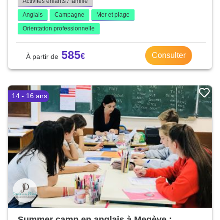
Activités enfants / famille
Anglais
Campagne
Mer et plage
Orientation professionnelle
585
Consulter
14 - 16 ans
Summer camp en anglais à Megève :