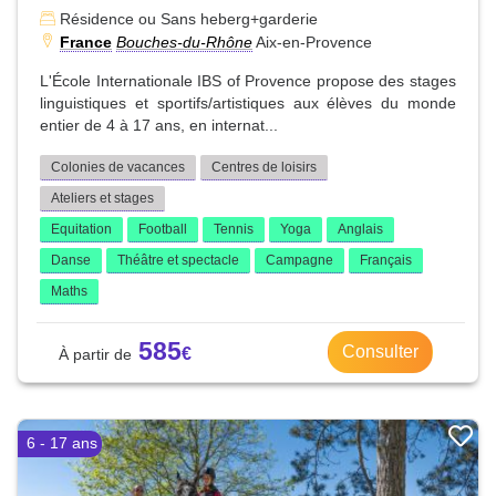
Résidence ou Sans heberg+garderie
France
Bouches-du-Rhône
Aix-en-Provence
L'École Internationale IBS of Provence propose des stages
linguistiques et sportifs/artistiques aux élèves du monde
entier de 4 à 17 ans, en internat...
Colonies de vacances
Centres de loisirs
Ateliers et stages
Equitation
Football
Tennis
Yoga
Anglais
Danse
Théâtre et spectacle
Campagne
Français
Maths
585
Consulter
6 - 17 ans