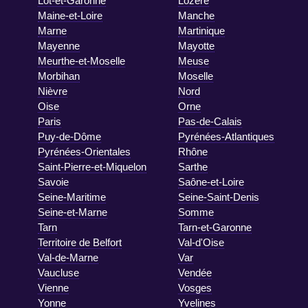
Lot-et-Garonne
Lozère
Maine-et-Loire
Manche
Marne
Martinique
Mayenne
Mayotte
Meurthe-et-Moselle
Meuse
Morbihan
Moselle
Nièvre
Nord
Oise
Orne
Paris
Pas-de-Calais
Puy-de-Dôme
Pyrénées-Atlantiques
Pyrénées-Orientales
Rhône
Saint-Pierre-et-Miquelon
Sarthe
Savoie
Saône-et-Loire
Seine-Maritime
Seine-Saint-Denis
Seine-et-Marne
Somme
Tarn
Tarn-et-Garonne
Territoire de Belfort
Val-d'Oise
Val-de-Marne
Var
Vaucluse
Vendée
Vienne
Vosges
Yonne
Yvelines