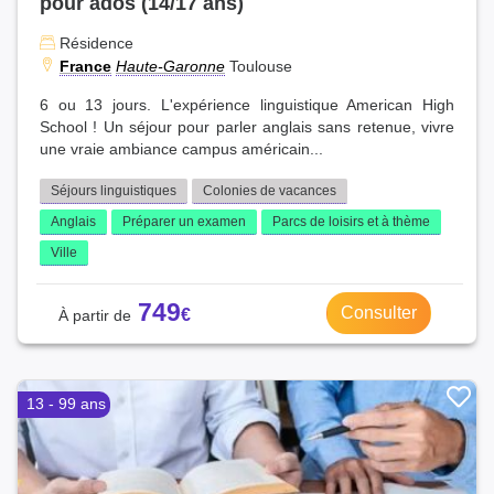
pour ados (14/17 ans)
Résidence
France
Haute-Garonne
Toulouse
6 ou 13 jours. L'expérience linguistique American High
School ! Un séjour pour parler anglais sans retenue, vivre
une vraie ambiance campus américain...
Séjours linguistiques
Colonies de vacances
Anglais
Préparer un examen
Parcs de loisirs et à thème
Ville
749
Consulter
13 - 99 ans