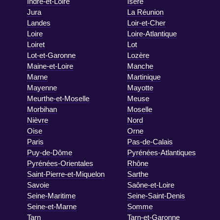
Indre-et-Loire
Isère
Jura
La Réunion
Landes
Loir-et-Cher
Loire
Loire-Atlantique
Loiret
Lot
Lot-et-Garonne
Lozère
Maine-et-Loire
Manche
Marne
Martinique
Mayenne
Mayotte
Meurthe-et-Moselle
Meuse
Morbihan
Moselle
Nièvre
Nord
Oise
Orne
Paris
Pas-de-Calais
Puy-de-Dôme
Pyrénées-Atlantiques
Pyrénées-Orientales
Rhône
Saint-Pierre-et-Miquelon
Sarthe
Savoie
Saône-et-Loire
Seine-Maritime
Seine-Saint-Denis
Seine-et-Marne
Somme
Tarn
Tarn-et-Garonne