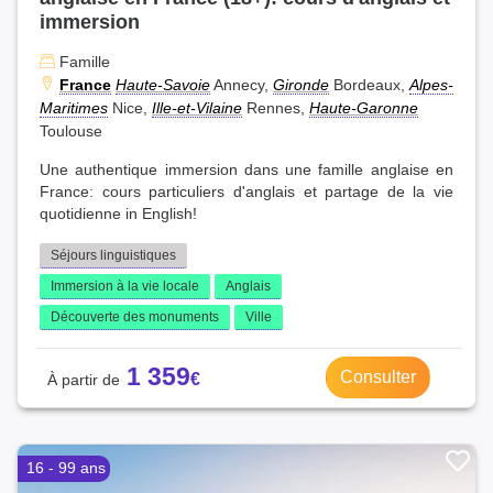
immersion
Famille
France
Haute-Savoie
Annecy,
Gironde
Bordeaux,
Alpes-
Maritimes
Nice,
Ille-et-Vilaine
Rennes,
Haute-Garonne
Toulouse
Une authentique immersion dans une famille anglaise en
France: cours particuliers d'anglais et partage de la vie
quotidienne in English!
Séjours linguistiques
Immersion à la vie locale
Anglais
Découverte des monuments
Ville
1 359
Consulter
16 - 99 ans