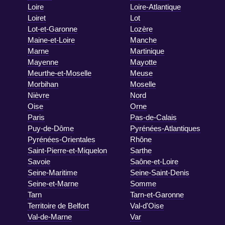
Loire
Loire-Atlantique
Loiret
Lot
Lot-et-Garonne
Lozère
Maine-et-Loire
Manche
Marne
Martinique
Mayenne
Mayotte
Meurthe-et-Moselle
Meuse
Morbihan
Moselle
Nièvre
Nord
Oise
Orne
Paris
Pas-de-Calais
Puy-de-Dôme
Pyrénées-Atlantiques
Pyrénées-Orientales
Rhône
Saint-Pierre-et-Miquelon
Sarthe
Savoie
Saône-et-Loire
Seine-Maritime
Seine-Saint-Denis
Seine-et-Marne
Somme
Tarn
Tarn-et-Garonne
Territoire de Belfort
Val-d'Oise
Val-de-Marne
Var