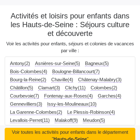
Activités et loisirs pour enfants dans
les Hauts-de-Seine : Séjours culture
et découverte
Voir les activités pour enfants, séjours et colonies de vacances
par ville :
Antony(2)
Asnières-sur-Seine(5)
Bagneux(5)
Bois-Colombes(4)
Boulogne-Billancourt(7)
Bourg-la-Reine(2)
Chaville(4)
Châtenay-Malabry(3)
Châtillon(5)
Clamart(3)
Clichy(11)
Colombes(2)
Courbevoie(7)
Fontenay-aux-Roses(4)
Garches(4)
Gennevilliers(3)
Issy-les-Moulineaux(10)
La Garenne-Colombes(2)
Le Plessis-Robinson(4)
Levallois-Perret(11)
Malakoff(9)
Meudon(5)
Montrouge(7)
Nanterre(2)
Neuilly-sur-Seine(10)
Voir toutes les activités pour enfants dans le département
Puteaux(7)
Rueil-Malmaison(2)
Saint-Cloud(2)
"
Hauts-de-Seine
"