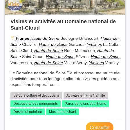
Visites et activités au Domaine national de
Saint-Cloud
France
Hauts-de-Seine
Boulogne-Billancourt,
Hauts-de-
Seine
Chaville,
Hauts-de-Seine
Garches,
Yvelines
La Celle-
Saint-Cloud,
Hauts-de-Seine
Rueil-Malmaison,
Hauts-de-
Seine
Saint-Cloud,
Hauts-de-Seine
Sèvres,
Hauts-de-Seine
Vaucresson,
Hauts-de-Seine
Ville-d'Avray,
Yvelines
Viroflay
Le Domaine national de Saint-Cloud propose une multitude
d'activités pour tous les âges, allant des visites guidées aux
expositions temporaires....
Séjours culture et découverte
Activités enfants / famille
Découverte des monuments
Parcs de loisirs et à thème
Dessin et peinture
Musique et chant
Consulter