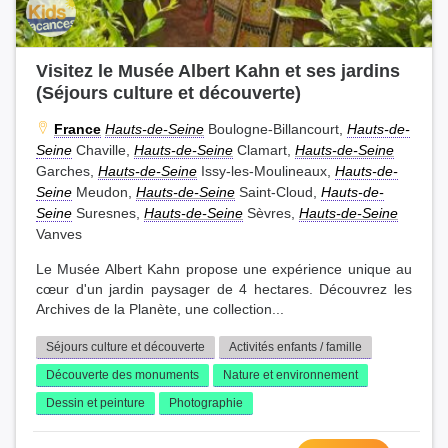
Visitez le Musée Albert Kahn et ses jardins
(Séjours culture et découverte)
France
Hauts-de-Seine
Boulogne-Billancourt,
Hauts-de-
Seine
Chaville,
Hauts-de-Seine
Clamart,
Hauts-de-Seine
Garches,
Hauts-de-Seine
Issy-les-Moulineaux,
Hauts-de-
Seine
Meudon,
Hauts-de-Seine
Saint-Cloud,
Hauts-de-
Seine
Suresnes,
Hauts-de-Seine
Sèvres,
Hauts-de-Seine
Vanves
Le Musée Albert Kahn propose une expérience unique au
cœur d'un jardin paysager de 4 hectares. Découvrez les
Archives de la Planète, une collection...
Séjours culture et découverte
Activités enfants / famille
Découverte des monuments
Nature et environnement
Dessin et peinture
Photographie