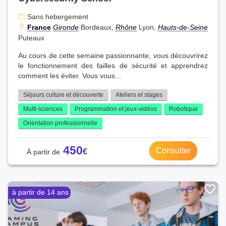
Sans hebergement
France
Gironde
Bordeaux,
Rhône
Lyon,
Hauts-de-Seine
Puteaux
Au cours de cette semaine passionnante, vous découvrirez
le fonctionnement des failles de sécurité et apprendrez
comment les éviter. Vous vous...
Séjours culture et découverte
Ateliers et stages
Multi-sciences
Programmation et jeux-vidéos
Robotique
Orientation professionnelle
450
Consulter
à partir de 14 ans