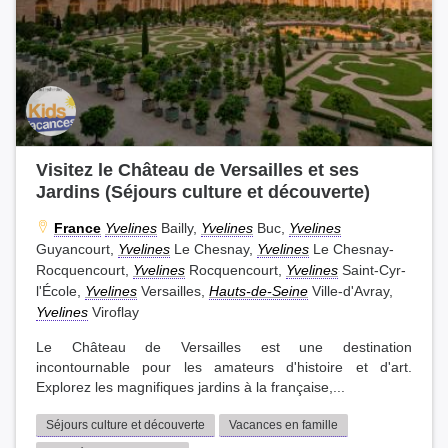
Visitez le Château de Versailles et ses
Jardins (Séjours culture et découverte)
France
Yvelines
Bailly,
Yvelines
Buc,
Yvelines
Guyancourt,
Yvelines
Le Chesnay,
Yvelines
Le Chesnay-
Rocquencourt,
Yvelines
Rocquencourt,
Yvelines
Saint-Cyr-
l'École,
Yvelines
Versailles,
Hauts-de-Seine
Ville-d'Avray,
Yvelines
Viroflay
Le Château de Versailles est une destination
incontournable pour les amateurs d'histoire et d'art.
Explorez les magnifiques jardins à la française,...
Séjours culture et découverte
Vacances en famille