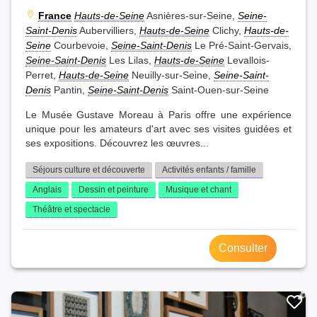
France
Hauts-de-Seine
Asnières-sur-Seine,
Seine-
Saint-Denis
Aubervilliers,
Hauts-de-Seine
Clichy,
Hauts-de-
Seine
Courbevoie,
Seine-Saint-Denis
Le Pré-Saint-Gervais,
Seine-Saint-Denis
Les Lilas,
Hauts-de-Seine
Levallois-
Perret,
Hauts-de-Seine
Neuilly-sur-Seine,
Seine-Saint-
Denis
Pantin,
Seine-Saint-Denis
Saint-Ouen-sur-Seine
Le Musée Gustave Moreau à Paris offre une expérience
unique pour les amateurs d'art avec ses visites guidées et
ses expositions. Découvrez les œuvres...
Séjours culture et découverte
Activités enfants / famille
Anglais
Dessin et peinture
Musique et chant
Théâtre et spectacle
Consulter