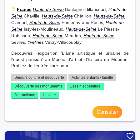
France
Hauts-de-Seine
Boulogne-Billancourt,
Hauts-de-
Seine
Chaville,
Hauts-de-Seine
Châtillon,
Hauts-de-Seine
Clamart,
Hauts-de-Seine
Fontenay-aux-Roses,
Hauts-de-
Seine
Issy-les-Moulineaux,
Hauts-de-Seine
Le Plessis-
Robinson,
Hauts-de-Seine
Meudon,
Hauts-de-Seine
Sèvres,
Yvelines
Vélizy-Villacoublay
Découvrez l'exposition 'L'âme artistique et urbaine de
l'ouest parisien' au Musée d'art et d'histoire de Meudon.
Profitez de l'entrée libre pour...
Séjours culture et découverte
Activités enfants / famille
Découverte des monuments
Dessin et peinture
Journalisme
Histoire
Consulter