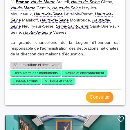
France
Val-de-Marne
Arcueil,
Hauts-de-Seine
Clichy,
Val-de-Marne
Gentilly,
Hauts-de-Seine
Issy-les-
Moulineaux,
Hauts-de-Seine
Levallois-Perret,
Hauts-de-
Seine
Malakoff,
Hauts-de-Seine
Montrouge,
Hauts-de-
Seine
Neuilly-sur-Seine,
Seine-Saint-Denis
Saint-Ouen-sur-
Seine,
Hauts-de-Seine
Vanves
La grande chancellerie de la Légion d'honneur est
responsable de l'administration des décorations nationales,
de la direction des maisons d'éducation...
Séjours culture et découverte
Découverte des monuments
Nature et environnement
Cinéma et films
Musique et chant
Consulter