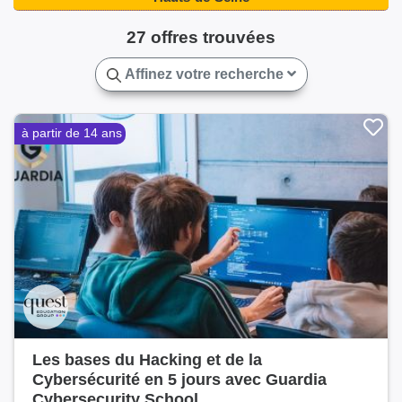
Sceaux(2)
Suresnes(3)
Sèvres(3)
Vanves(10)
27 offres trouvées
Vaucresson(2)
Ville-d'Avray(3)
Villeneuve-la-Garenne(2)
Affinez votre recherche
à partir de 14 ans
Les bases du Hacking et de la
Cybersécurité en 5 jours avec Guardia
Cybersecurity School