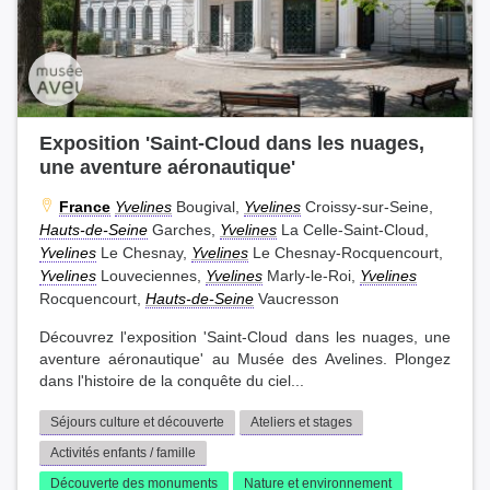
Exposition 'Saint-Cloud dans les nuages,
une aventure aéronautique'
France
Yvelines
Bougival,
Yvelines
Croissy-sur-Seine,
Hauts-de-Seine
Garches,
Yvelines
La Celle-Saint-Cloud,
Yvelines
Le Chesnay,
Yvelines
Le Chesnay-Rocquencourt,
Yvelines
Louveciennes,
Yvelines
Marly-le-Roi,
Yvelines
Rocquencourt,
Hauts-de-Seine
Vaucresson
Découvrez l'exposition 'Saint-Cloud dans les nuages, une
aventure aéronautique' au Musée des Avelines. Plongez
dans l'histoire de la conquête du ciel...
Séjours culture et découverte
Ateliers et stages
Activités enfants / famille
Découverte des monuments
Nature et environnement