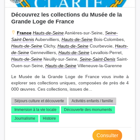
Découvrez les collections du Musée de la
Grande Loge de France
France
Hauts-de-Seine
Asnières-sur-Seine,
Seine-
Saint-Denis
Aubervilliers,
Hauts-de-Seine
Bois-Colombes,
Hauts-de-Seine
Clichy,
Hauts-de-Seine
Courbevoie,
Hauts-
de-Seine
Gennevilliers,
Hauts-de-Seine
Levallois-Perret,
Hauts-de-Seine
Neuilly-sur-Seine,
Seine-Saint-Denis
Saint-
Ouen-sur-Seine,
Hauts-de-Seine
Villeneuve-la-Garenne
Le Musée de la Grande Loge de France vous invite à
explorer ses collections uniques, composées de près de 4
000 œuvres. Ces collections, issues de...
Séjours culture et découverte
Activités enfants / famille
Immersion à la vie locale
Découverte des monuments
Journalisme
Histoire
Consulter