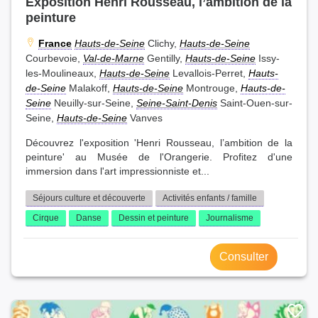
Exposition Henri Rousseau, l’ambition de la
peinture
France
Hauts-de-Seine
Clichy,
Hauts-de-Seine
Courbevoie,
Val-de-Marne
Gentilly,
Hauts-de-Seine
Issy-
les-Moulineaux,
Hauts-de-Seine
Levallois-Perret,
Hauts-
de-Seine
Malakoff,
Hauts-de-Seine
Montrouge,
Hauts-de-
Seine
Neuilly-sur-Seine,
Seine-Saint-Denis
Saint-Ouen-sur-
Seine,
Hauts-de-Seine
Vanves
Découvrez l'exposition 'Henri Rousseau, l’ambition de la
peinture' au Musée de l'Orangerie. Profitez d'une
immersion dans l'art impressionniste et...
Séjours culture et découverte
Activités enfants / famille
Cirque
Danse
Dessin et peinture
Journalisme
Consulter