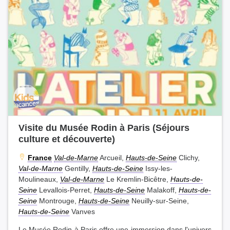
Visite du Musée Rodin à Paris (Séjours
culture et découverte)
France
Val-de-Marne
Arcueil,
Hauts-de-Seine
Clichy,
Val-de-Marne
Gentilly,
Hauts-de-Seine
Issy-les-
Moulineaux,
Val-de-Marne
Le Kremlin-Bicêtre,
Hauts-de-
Seine
Levallois-Perret,
Hauts-de-Seine
Malakoff,
Hauts-de-
Seine
Montrouge,
Hauts-de-Seine
Neuilly-sur-Seine,
Hauts-de-Seine
Vanves
Le Musée Rodin à Paris offre une immersion dans l'univers