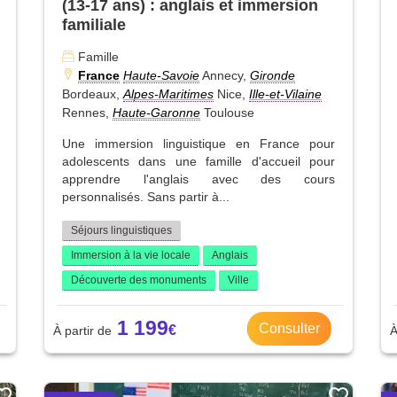
(13-17 ans) : anglais et immersion
familiale
Famille
France
Haute-Savoie
Annecy,
Gironde
Bordeaux,
Alpes-Maritimes
Nice,
Ille-et-Vilaine
Rennes,
Haute-Garonne
Toulouse
Une immersion linguistique en France pour
adolescents dans une famille d'accueil pour
apprendre l'anglais avec des cours
personnalisés. Sans partir à...
Séjours linguistiques
Immersion à la vie locale
Anglais
Découverte des monuments
Ville
1 199
Consulter