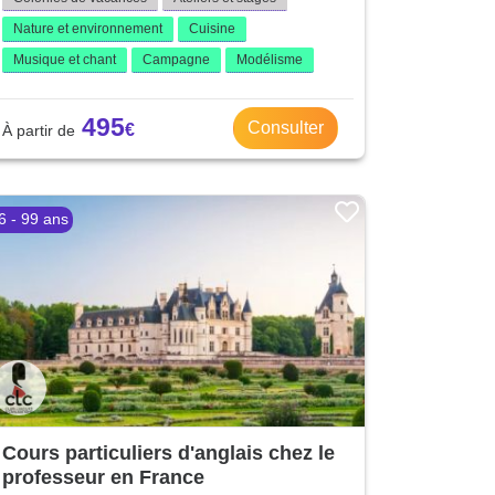
Nature et environnement
Cuisine
Musique et chant
Campagne
Modélisme
495
Consulter
6 - 99 ans
Cours particuliers d'anglais chez le
professeur en France