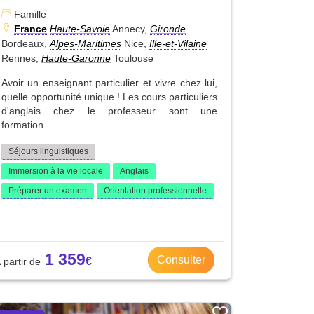
Famille
France
Haute-Savoie
Annecy,
Gironde
Bordeaux,
Alpes-Maritimes
Nice,
Ille-et-Vilaine
Rennes,
Haute-Garonne
Toulouse
Avoir un enseignant particulier et vivre chez lui,
quelle opportunité unique ! Les cours particuliers
d'anglais chez le professeur sont une
formation...
Séjours linguistiques
Immersion à la vie locale
Anglais
Préparer un examen
Orientation professionnelle
1 359
Consulter