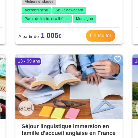
Ateliers et stages
Accrobranche
Ski - Snowboard
Parcs de loisirs et à thème
Montagne
1 005
Consulter
13 - 99 ans
1
Séjour linguistique immersion en
famille d'accueil anglaise en France