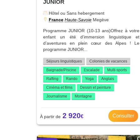
JUNIOR
Hôtel ou Sans hebergement
France
Haute-Savoie
Megève
Programme JUNIOR (10-13 ans)Offrez à votre
enfant un été d’immersion linguistique et
d’aventures en plein cœur des Alpes ! Le
programme JUNIOR...
Séjours linguistiques
Colonies de vacances
Baignade/Piscine
Escalade
Multi-sports
Rafting
Rando
Yoga
Anglais
Cinéma et films
Dessin et peinture
Journalisme
Montagne
2 920
Consulter