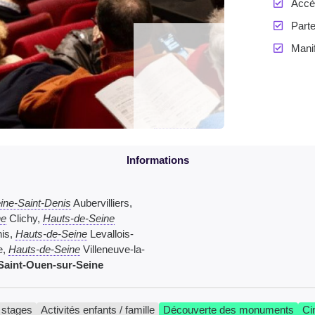
Accès
Parte
Manif
ine-Saint-Denis
Aubervilliers,
ne
Clichy,
Hauts-de-Seine
nis,
Hauts-de-Seine
Levallois-
e,
Hauts-de-Seine
Villeneuve-la-
Saint-Ouen-sur-Seine
t stages
Activités enfants / famille
Découverte des monuments
Ci