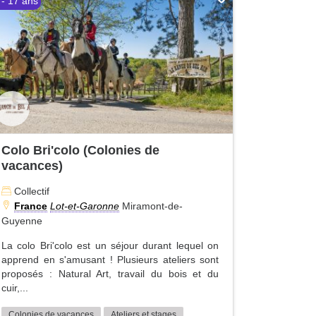
 - 17 ans
Colo Bri'colo (Colonies de
vacances)
Collectif
France
Lot-et-Garonne
Miramont-de-
Guyenne
La colo Bri'colo est un séjour durant lequel on
apprend en s'amusant ! Plusieurs ateliers sont
proposés : Natural Art, travail du bois et du
cuir,...
Colonies de vacances
Ateliers et stages