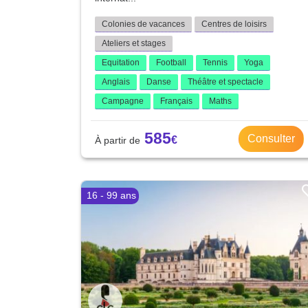
Colonies de vacances
Centres de loisirs
Ateliers et stages
Equitation
Football
Tennis
Yoga
Anglais
Danse
Théâtre et spectacle
Campagne
Français
Maths
585
Consulter
16 - 99 ans