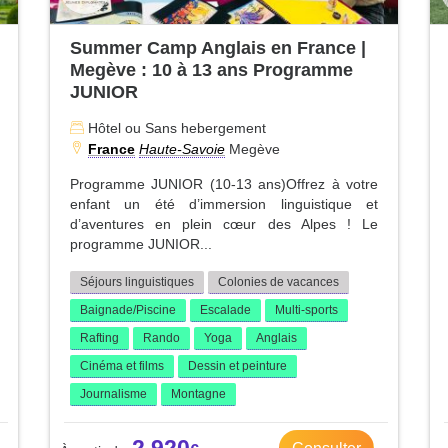
Summer Camp Anglais en France |
Megève : 10 à 13 ans Programme
JUNIOR
Hôtel ou Sans hebergement
France
Haute-Savoie
Megève
Programme JUNIOR (10-13 ans)Offrez à votre
enfant un été d’immersion linguistique et
d’aventures en plein cœur des Alpes ! Le
programme JUNIOR...
Séjours linguistiques
Colonies de vacances
Baignade/Piscine
Escalade
Multi-sports
Rafting
Rando
Yoga
Anglais
Cinéma et films
Dessin et peinture
Journalisme
Montagne