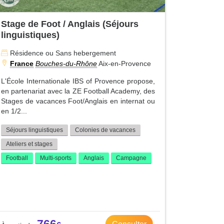
Stage de Foot / Anglais (Séjours
linguistiques)
Résidence ou Sans hebergement
France
Bouches-du-Rhône
Aix-en-Provence
L'École Internationale IBS of Provence propose,
en partenariat avec la ZE Football Academy, des
Stages de vacances Foot/Anglais en internat ou
en 1/2...
Séjours linguistiques
Colonies de vacances
Ateliers et stages
Football
Multi-sports
Anglais
Campagne