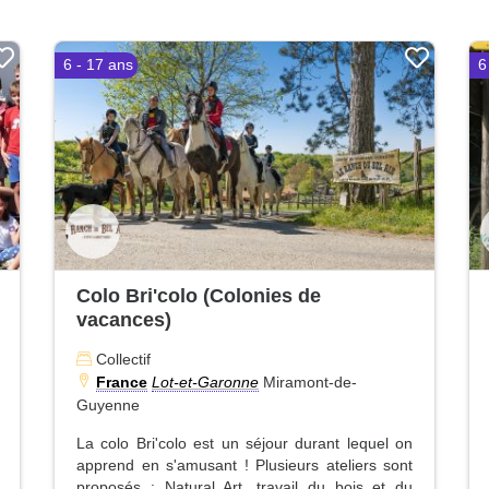
6 - 17 ans
6
Colo Bri'colo (Colonies de
vacances)
Collectif
France
Lot-et-Garonne
Miramont-de-
Guyenne
La colo Bri'colo est un séjour durant lequel on
apprend en s'amusant ! Plusieurs ateliers sont
proposés : Natural Art, travail du bois et du