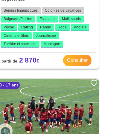
Séjours linguistiques
Colonies de vacances
Baignade/Piscine
Escalade
Multi-sports
Pêche
Rafting
Rando
Yoga
Anglais
Cinéma et films
Journalisme
Théâtre et spectacle
Montagne
2 870
Consulter
0 - 17 ans