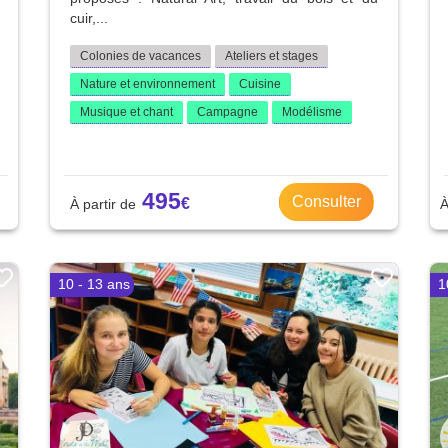
cuir,...
Colonies de vacances
Ateliers et stages
Nature et environnement
Cuisine
Musique et chant
Campagne
Modélisme
495
Consulter
10 - 13 ans
1