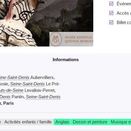
Événeme
Accès à 
Billet
ine-Saint-Denis
Aubervilliers,
voie,
Seine-Saint-Denis
Le Pré-
ts-de-Seine
Levallois-Perret,
-Denis
Pantin,
Seine-Saint-Denis
, Paris
e
Activités enfants / famille
Anglais
Dessin et peinture
Musique e