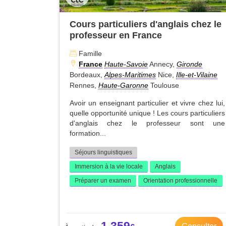
Cours particuliers d'anglais chez le
professeur en France
Famille
France
Haute-Savoie
Annecy,
Gironde
Bordeaux,
Alpes-Maritimes
Nice,
Ille-et-Vilaine
Rennes,
Haute-Garonne
Toulouse
Avoir un enseignant particulier et vivre chez lui,
quelle opportunité unique ! Les cours particuliers
d'anglais chez le professeur sont une
formation...
Séjours linguistiques
Immersion à la vie locale
Anglais
Préparer un examen
Orientation professionnelle