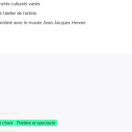
nts culturels variés
l'atelier de l'artiste
 combiné avec le musée Jean-Jacques Henner
t chant
Théâtre et spectacle