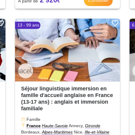
2 920
Consulter
13 - 99 ans
6
Séjour linguistique immersion en
famille d'accueil anglaise en France
(13-17 ans) : anglais et immersion
familiale
Famille
France
Haute-Savoie
Annecy,
Gironde
Bordeaux,
Alpes-Maritimes
Nice,
Ille-et-Vilaine