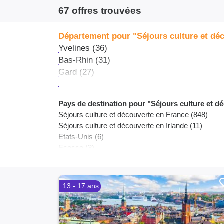
personnel.
67 offres trouvées
Département pour "Séjours culture et dé
Yvelines (36)
Bas-Rhin (31)
Gard (27)
Loire-Atlantique (27)
Bouches-du-Rhône (25)
Pays de destination pour "Séjours culture et d
Hérault (24)
Séjours culture et découverte en France (848)
Seine-Maritime (22)
Séjours culture et découverte en Irlande (11)
Manche (21)
Etats-Unis (6)
Seine-et-Marne (20)
Ecosse (3)
Vendée (19)
Italie (2)
Alpes-Maritimes (18)
Japon (1)
Val-d'Oise (18)
Tunisie (1)
13 - 17 ans
Saône-et-Loire (17)
Pays-Bas (1)
Afrique du Sud (1)
Rhône (17)
Indonésie (1)
Vienne (16)