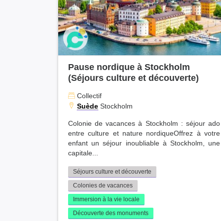
Haute-Saône (15)
Puy-de-Dôme (15)
Val-de-Marne (14)
Finistère (14)
Drôme (13)
Pas-de-Calais (13)
Pause nordique à Stockholm
Doubs (13)
(Séjours culture et découverte)
Loiret (12)
Collectif
Vaucluse (12)
Suède
Stockholm
Charente (11)
Moselle (11)
Colonie de vacances à Stockholm : séjour ado
entre culture et nature nordiqueOffrez à votre
Sarthe (10)
enfant un séjour inoubliable à Stockholm, une
Landes (10)
capitale...
Jura (10)
Haute-Vienne (10)
Séjours culture et découverte
Oise (10)
Colonies de vacances
Nièvre (9)
Immersion à la vie locale
Ardennes (9)
Découverte des monuments
Essonne (9)