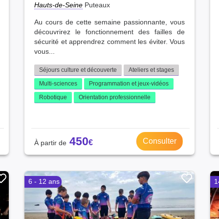
Hauts-de-Seine
Puteaux
Au cours de cette semaine passionnante, vous
découvrirez le fonctionnement des failles de
sécurité et apprendrez comment les éviter. Vous
vous...
Séjours culture et découverte
Ateliers et stages
Multi-sciences
Programmation et jeux-vidéos
Robotique
Orientation professionnelle
450
Consulter
6 - 12 ans
1