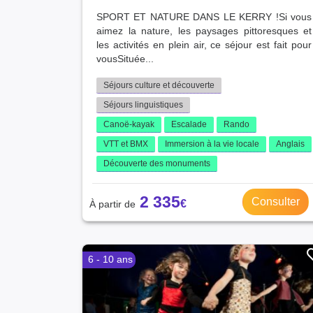
SPORT ET NATURE DANS LE KERRY !Si vous
aimez la nature, les paysages pittoresques et
les activités en plein air, ce séjour est fait pour
vousSituée...
Séjours culture et découverte
Séjours linguistiques
Canoë-kayak
Escalade
Rando
VTT et BMX
Immersion à la vie locale
Anglais
Découverte des monuments
2 335
Consulter
6 - 10 ans