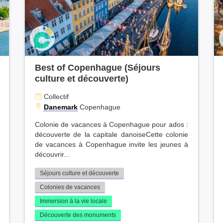
Vosges (15)
Dordogne (14)
Ille-et-Vilaine (14)
Ain (14)
Aisne (13)
Loir-et-Cher (13)
Best of Copenhague (Séjours
Indre (12)
culture et découverte)
Loire (12)
Collectif
Allier (11)
Danemark
Copenhague
Deux-Sèvres (11)
Somme (11)
Colonie de vacances à Copenhague pour ados :
découverte de la capitale danoiseCette colonie
Haute-Marne (10)
de vacances à Copenhague invite les jeunes à
Ardèche (10)
découvrir...
Yonne (10)
Tarn (10)
Séjours culture et découverte
Seine-Saint-Denis (10)
Colonies de vacances
Mayenne (9)
Immersion à la vie locale
Côtes-d'Armor (9)
Découverte des monuments
Ariège (8)