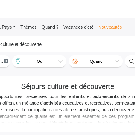
& Pays
Thèmes
Quand ?
Vacances d'été
Nouveautés
culture et découverte
×
Où
Quand
Séjours culture et découverte
pportunités précieuses pour les
enfants
et
adolescents
de s'i
s offrent un mélange d'
activités
éducatives et récréatives, permettant
de musées, la participation à des ateliers artistiques, ou la découvert
e. L'encadrement de qualité est un élément essentiel de ces progra
 unique pour les jeunes d'élargir leurs horizons, de développer d
urs enfants sont entre de bonnes mains et profitent d'un environne