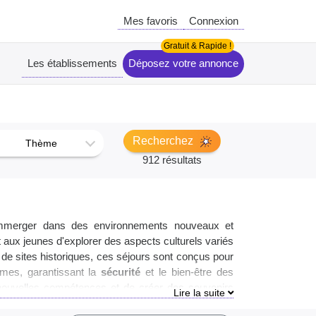
Mes favoris
Connexion
Les établissements
Déposez votre annonce
Recherchez
Thème
912 résultats
mmerger dans des environnements nouveaux et
 aux jeunes d'explorer des aspects culturels variés
e de sites historiques, ces séjours sont conçus pour
mmes, garantissant la
sécurité
et le bien-être des
e nouvelles compétences et de créer des souvenirs
ment sûr et encadré, propice à leur épanouissement