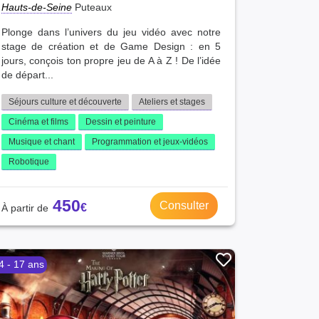
Hauts-de-Seine
Puteaux
Plonge dans l’univers du jeu vidéo avec notre
stage de création et de Game Design : en 5
jours, conçois ton propre jeu de A à Z ! De l’idée
de départ...
Séjours culture et découverte
Ateliers et stages
Cinéma et films
Dessin et peinture
Musique et chant
Programmation et jeux-vidéos
Robotique
450
Consulter
4 - 17 ans