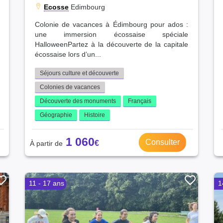
Ecosse
Edimbourg
Colonie de vacances à Édimbourg pour ados :
une immersion écossaise spéciale
HalloweenPartez à la découverte de la capitale
écossaise lors d’un...
Séjours culture et découverte
Colonies de vacances
Découverte des monuments
Français
Géographie
Histoire
1 060
Consulter
11 - 17 ans
1