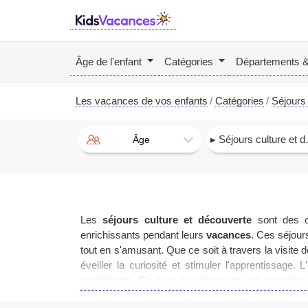
Âge de l'enfant
Catégories
Départements 
Les vacances de vos enfants
Catégories
Séjours 
▸ Séjours culture et découverte
Âge
Les
séjours culture et découverte
sont des o
enrichissants pendant leurs
vacances
. Ces séjour
tout en s'amusant. Que ce soit à travers la visite 
éveiller la curiosité et stimuler l'apprentissag
participants. Ce type de séjour est une occasion
durables. Les parents peuvent être assurés que le