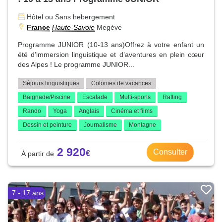
Hôtel ou Sans hebergement
France
Haute-Savoie
Megève
Programme JUNIOR (10-13 ans)Offrez à votre enfant un
été d’immersion linguistique et d’aventures en plein cœur
des Alpes ! Le programme JUNIOR...
Séjours linguistiques
Colonies de vacances
Baignade/Piscine
Escalade
Multi-sports
Rafting
Rando
Yoga
Anglais
Cinéma et films
Dessin et peinture
Journalisme
Montagne
2 920
Consulter
7 - 17 ans