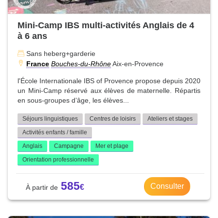
Mini-Camp IBS multi-activités Anglais de 4
à 6 ans
Sans heberg+garderie
France
Bouches-du-Rhône
Aix-en-Provence
l'École Internationale IBS of Provence propose depuis 2020
un Mini-Camp réservé aux élèves de maternelle. Répartis
en sous-groupes d’âge, les élèves...
Séjours linguistiques
Centres de loisirs
Ateliers et stages
Activités enfants / famille
Anglais
Campagne
Mer et plage
Orientation professionnelle
585
Consulter