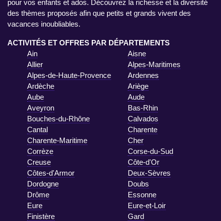
pour vos enfants et ados. Découvrez la richesse et la diversité
des thèmes proposés afin que petits et grands vivent des
vacances inoubliables.
ACTIVITÉS ET OFFRES PAR DÉPARTEMENTS
Ain
Aisne
Allier
Alpes-Maritimes
Alpes-de-Haute-Provence
Ardennes
Ardèche
Ariège
Aube
Aude
Aveyron
Bas-Rhin
Bouches-du-Rhône
Calvados
Cantal
Charente
Charente-Maritime
Cher
Corrèze
Corse-du-Sud
Creuse
Côte-d'Or
Côtes-d'Armor
Deux-Sèvres
Dordogne
Doubs
Drôme
Essonne
Eure
Eure-et-Loir
Finistère
Gard