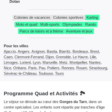
Dolan
Colonies de vacances
Colonies sportives
Karting
Moto et quad
Multi-sports
Olympiades
Rando
Parcs de loisirs et à thème
Aventure et jeux
Pour les villes
Ajaccio
,
Angers
,
Avignon
,
Bastia
,
Biarritz
,
Bordeaux
,
Brest
,
Caen
,
Clermont-Ferrand
,
Dijon
,
Grenoble
,
Le Havre
,
Lille
,
Limoges
,
Lorient
,
Lyon
,
Marseille
,
Metz
,
Montpellier
,
Nantes
,
Nice
,
Orléans
,
Paris
,
Pau
,
Poitiers
,
Rennes
,
Rouen
,
Strasbourg
,
Sévérac-le-Château
,
Toulouse
,
Tours
Programme Quad et Activités 🏞️
Le séjour se déroule au cœur des
Gorges du Tarn
, dans un
centre spécialisé. Les enfants sont répartis par tranches d’âge