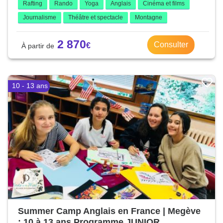
Rafting
Rando
Yoga
Anglais
Cinéma et films
Journalisme
Théâtre et spectacle
Montagne
2 870
Consulter
10 - 13 ans
Summer Camp Anglais en France | Megève
: 10 à 13 ans Programme JUNIOR