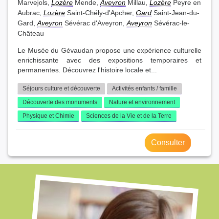
Marvejols,
Lozère
Mende,
Aveyron
Millau,
Lozère
Peyre en
Aubrac,
Lozère
Saint-Chély-d'Apcher,
Gard
Saint-Jean-du-
Gard,
Aveyron
Sévérac d'Aveyron,
Aveyron
Sévérac-le-
Château
Le Musée du Gévaudan propose une expérience culturelle
enrichissante avec des expositions temporaires et
permanentes. Découvrez l'histoire locale et...
Séjours culture et découverte
Activités enfants / famille
Découverte des monuments
Nature et environnement
Physique et Chimie
Sciences de la Vie et de la Terre
Consulter