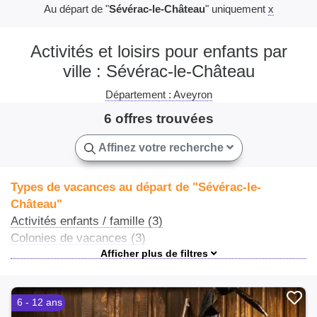
Au départ de "
Sévérac-le-Château
" uniquement
x
Activités et loisirs pour enfants par
ville : Sévérac-le-Château
Département : Aveyron
6 offres trouvées
Affinez votre recherche
Types de vacances au départ de "Sévérac-le-
Château"
Activités enfants / famille (3)
Colonies de vacances (3)
Séjours culture et découverte (3)
Colonies sportives (2)
Séjours linguistiques (2)
6 - 12 ans
Séjours à thème (2)