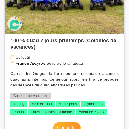
100 % quad 7 jours printemps (Colonies de
vacances)
Collectif
France
Aveyron
Sévérac-le-Château
Cap sur les Gorges du Tarn pour une colonie de vacances
quad au printemps. Ce séjour sportif en France propose
des séances de quad encadrées par des...
Colonies de vacances
Karting
Moto et quad
Multi-sports
Olympiades
Rando
Parcs de loisirs et à thème
Aventure et jeux
Consulter