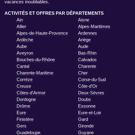
vacances inoubliables.
ACTIVITÉS ET OFFRES PAR DÉPARTEMENTS
Ain
Aisne
Allier
Alpes-Maritimes
Alpes-de-Haute-Provence
Ardennes
Ardèche
Ariège
Aube
Aude
Aveyron
Bas-Rhin
Bouches-du-Rhône
Calvados
Cantal
Charente
Charente-Maritime
Cher
Corrèze
Corse-du-Sud
Creuse
Côte-d'Or
Côtes-d'Armor
Deux-Sèvres
Dordogne
Doubs
Drôme
Essonne
Eure
Eure-et-Loir
Finistère
Gard
Gers
Gironde
Guadeloupe
Guyane