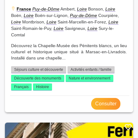
France
Puy-de-Dôme
Ambert,
Loire
Bonson,
Loire
Boën,
Loire
Boën-sur-Lignon,
Puy-de-Dôme
Courpière,
Loire
Montbrison,
Loire
Saint-Marcellin-en-Forez,
Loire
Saint-Romain-le-Puy,
Loire
Savigneux,
Loire
Sury-le-
Comtal
Découvrez la Chapelle-Musée des Pénitents blancs, un lieu
culturel et historique unique situé à Marsac-en-Livradois.
Installé dans une chapelle...
Séjours culture et découverte
Activités enfants / famille
Découverte des monuments
Nature et environnement
Français
Histoire
Consulter