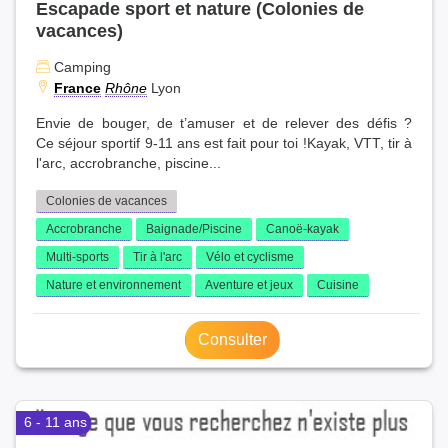
Escapade sport et nature (Colonies de
vacances)
Camping
France
Rhône
Lyon
Envie de bouger, de t’amuser et de relever des défis ?
Ce séjour sportif 9-11 ans est fait pour toi !Kayak, VTT, tir à
l'arc, accrobranche, piscine...
Colonies de vacances
Accrobranche
Baignade/Piscine
Canoë-kayak
Multi-sports
Tir à l'arc
Vélo et cyclisme
Nature et environnement
Aventure et jeux
Cuisine
Consulter
6 - 11 ans