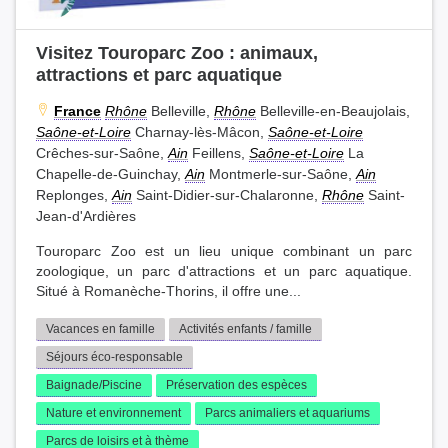
Visitez Touroparc Zoo : animaux,
attractions et parc aquatique
France
Rhône
Belleville,
Rhône
Belleville-en-Beaujolais,
Saône-et-Loire
Charnay-lès-Mâcon,
Saône-et-Loire
Crêches-sur-Saône,
Ain
Feillens,
Saône-et-Loire
La
Chapelle-de-Guinchay,
Ain
Montmerle-sur-Saône,
Ain
Replonges,
Ain
Saint-Didier-sur-Chalaronne,
Rhône
Saint-
Jean-d'Ardières
Touroparc Zoo est un lieu unique combinant un parc
zoologique, un parc d'attractions et un parc aquatique.
Situé à Romanèche-Thorins, il offre une...
Vacances en famille
Activités enfants / famille
Séjours éco-responsable
Baignade/Piscine
Préservation des espèces
Nature et environnement
Parcs animaliers et aquariums
Parcs de loisirs et à thème