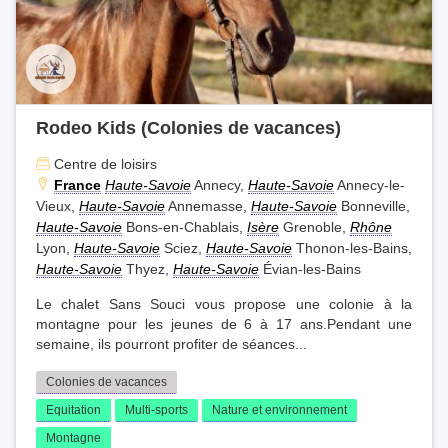
Rodeo Kids (Colonies de vacances)
Centre de loisirs
France
Haute-Savoie
Annecy,
Haute-Savoie
Annecy-le-
Vieux,
Haute-Savoie
Annemasse,
Haute-Savoie
Bonneville,
Haute-Savoie
Bons-en-Chablais,
Isère
Grenoble,
Rhône
Lyon,
Haute-Savoie
Sciez,
Haute-Savoie
Thonon-les-Bains,
Haute-Savoie
Thyez,
Haute-Savoie
Évian-les-Bains
Le chalet Sans Souci vous propose une colonie à la
montagne pour les jeunes de 6 à 17 ans.Pendant une
semaine, ils pourront profiter de séances...
Colonies de vacances
Equitation
Multi-sports
Nature et environnement
Montagne