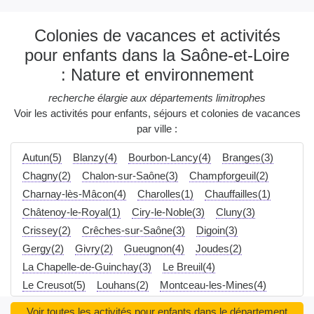
Colonies de vacances et activités
pour enfants dans la Saône-et-Loire
: Nature et environnement
recherche élargie aux départements limitrophes
Voir les activités pour enfants, séjours et colonies de vacances
par ville :
Autun(5)
Blanzy(4)
Bourbon-Lancy(4)
Branges(3)
Chagny(2)
Chalon-sur-Saône(3)
Champforgeuil(2)
Charnay-lès-Mâcon(4)
Charolles(1)
Chauffailles(1)
Châtenoy-le-Royal(1)
Ciry-le-Noble(3)
Cluny(3)
Crissey(2)
Crêches-sur-Saône(3)
Digoin(3)
Gergy(2)
Givry(2)
Gueugnon(4)
Joudes(2)
La Chapelle-de-Guinchay(3)
Le Breuil(4)
Le Creusot(5)
Louhans(2)
Montceau-les-Mines(4)
Montchanin(3)
Mâcon(21)
Ouroux-sur-Saône(2)
Voir toutes les activités pour enfants dans le département