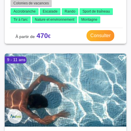
Colonies de vacances
Accrobranche
Escalade
Rando
Sport de traîneau
Tir à l'arc
Nature et environnement
Montagne
470
Consulter
9 - 11 ans