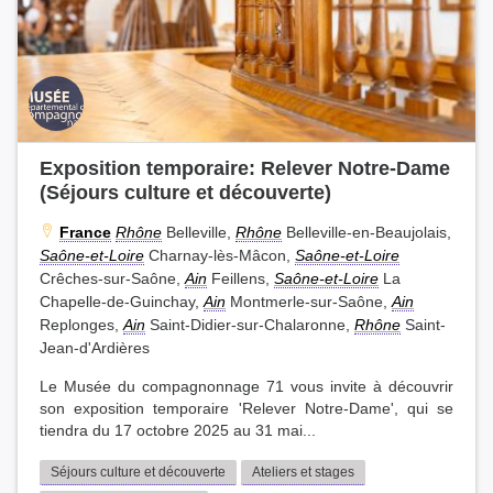
Exposition temporaire: Relever Notre-Dame
(Séjours culture et découverte)
France
Rhône
Belleville,
Rhône
Belleville-en-Beaujolais,
Saône-et-Loire
Charnay-lès-Mâcon,
Saône-et-Loire
Crêches-sur-Saône,
Ain
Feillens,
Saône-et-Loire
La
Chapelle-de-Guinchay,
Ain
Montmerle-sur-Saône,
Ain
Replonges,
Ain
Saint-Didier-sur-Chalaronne,
Rhône
Saint-
Jean-d'Ardières
Le Musée du compagnonnage 71 vous invite à découvrir
son exposition temporaire 'Relever Notre-Dame', qui se
tiendra du 17 octobre 2025 au 31 mai...
Séjours culture et découverte
Ateliers et stages