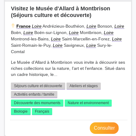
Visitez le Musée d'Allard à Montbrison
(Séjours culture et découverte)
France
Loire
Andrézieux-Bouthéon,
Loire
Bonson,
Loire
Boën,
Loire
Boën-sur-Lignon,
Loire
Montbrison,
Loire
Montrond-les-Bains,
Loire
Saint-Marcellin-en-Forez,
Loire
Saint-Romain-le-Puy,
Loire
Savigneux,
Loire
Sury-le-
Comtal
Le Musée d'Allard à Montbrison vous invite à découvrir ses
riches collections sur la nature, l'art et l'enfance. Situé dans
un cadre historique, le...
Séjours culture et découverte
Ateliers et stages
Activités enfants / famille
Découverte des monuments
Nature et environnement
Biologie
Français
Consulter