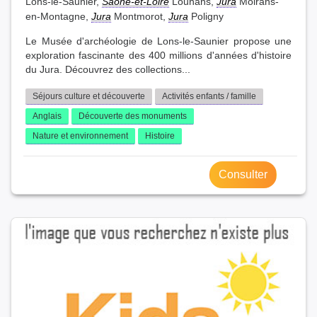
Lons-le-Saunier,
Saône-et-Loire
Louhans,
Jura
Moirans-
en-Montagne,
Jura
Montmorot,
Jura
Poligny
Le Musée d'archéologie de Lons-le-Saunier propose une
exploration fascinante des 400 millions d'années d'histoire
du Jura. Découvrez des collections...
Séjours culture et découverte
Activités enfants / famille
Anglais
Découverte des monuments
Nature et environnement
Histoire
Consulter