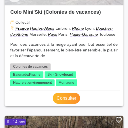
Colo Mini'Ski (Colonies de vacances)
Collectif
France
Hautes-Alpes
Embrun,
Rhône
Lyon,
Bouches-
du-Rhône
Marseille,
Paris
Paris,
Haute-Garonne
Toulouse
Pour des vacances à la neige ayant pour but essentiel de
favoriser l’épanouissement, le bien-être ensemble, le plaisir
et la découverte de...
Colonies de vacances
Baignade/Piscine
Ski - Snowboard
Nature et environnement
Montagne
Consulter
6 - 14 ans