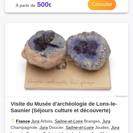
500
Consulter
Visite du Musée d'archéologie de Lons-le-
Saunier (Séjours culture et découverte)
France
Jura
Arbois,
Saône-et-Loire
Branges,
Jura
Champagnole,
Jura
Doucier,
Saône-et-Loire
Joudes,
Jura