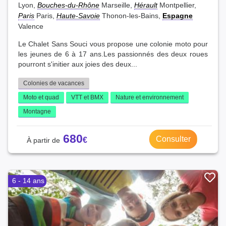
Lyon,
Bouches-du-Rhône
Marseille,
Hérault
Montpellier,
Paris
Paris,
Haute-Savoie
Thonon-les-Bains,
Espagne
Valence
Le Chalet Sans Souci vous propose une colonie moto pour
les jeunes de 6 à 17 ans.Les passionnés des deux roues
pourront s'initier aux joies des deux...
Colonies de vacances
Moto et quad
VTT et BMX
Nature et environnement
Montagne
680
Consulter
6 - 14 ans