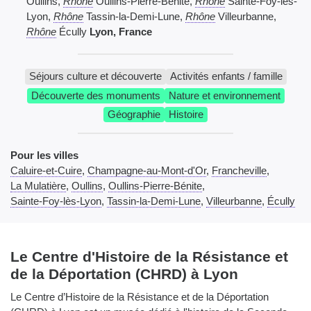
Oullins,
Rhône
Oullins-Pierre-Bénite,
Rhône
Sainte-Foy-lès-
Lyon,
Rhône
Tassin-la-Demi-Lune,
Rhône
Villeurbanne,
Rhône
Écully
Lyon, France
Séjours culture et découverte
Activités enfants / famille
Découverte des monuments
Nature et environnement
Géographie
Histoire
Pour les villes
Caluire-et-Cuire
,
Champagne-au-Mont-d'Or
,
Francheville
,
La Mulatière
,
Oullins
,
Oullins-Pierre-Bénite
,
Sainte-Foy-lès-Lyon
,
Tassin-la-Demi-Lune
,
Villeurbanne
,
Écully
Le Centre d'Histoire de la Résistance et
de la Déportation (CHRD) à Lyon
Le Centre d’Histoire de la Résistance et de la Déportation