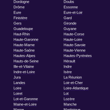
Dordogne
Doubs
Drôme
Essonne
Eure
Eure-et-Loir
Finistère
Gard
Gers
Gironde
Guadeloupe
Guyane
Haut-Rhin
Haute-Corse
Haute-Garonne
Haute-Loire
Haute-Marne
Haute-Savoie
Haute-Saône
Haute-Vienne
Hautes-Alpes
Hautes-Pyrénées
Hauts-de-Seine
Hérault
Ille-et-Vilaine
Indre
Indre-et-Loire
Isère
Jura
La Réunion
Landes
Loir-et-Cher
Loire
Loire-Atlantique
Loiret
Lot
Lot-et-Garonne
Lozère
Maine-et-Loire
Manche
Marne
Martinique