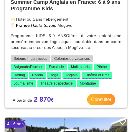
Summer Camp Anglais en France: 6 à 9 ans
Programme Kids
Hôtel ou Sans hebergement
France
Haute-Savoie
Megève
Programme KIDS 6-9 ANSOffrez à votre enfant une
première immersion linguistique inoubliable dans un cadre
sécurisé au cœur des Alpes, à Megève. Le...
Séjours linguistiques
Colonies de vacances
Baignade/Piscine
Escalade
Multi-sports
Pêche
Rafting
Rando
Yoga
Anglais
Cinéma et films
Journalisme
Théâtre et spectacle
Montagne
2 870
Consulter
4 - 6 ans