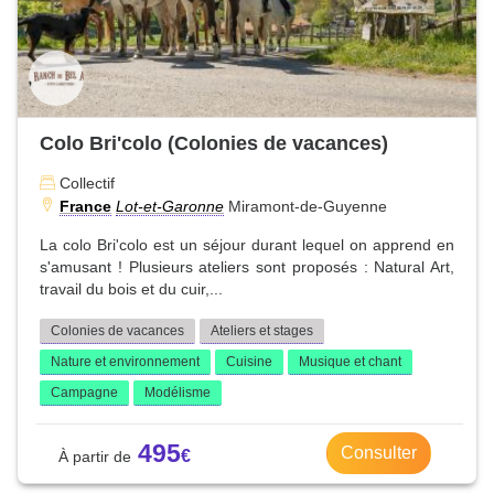
Colo Bri'colo (Colonies de vacances)
Collectif
France
Lot-et-Garonne
Miramont-de-Guyenne
La colo Bri'colo est un séjour durant lequel on apprend en
s'amusant ! Plusieurs ateliers sont proposés : Natural Art,
travail du bois et du cuir,...
Colonies de vacances
Ateliers et stages
Nature et environnement
Cuisine
Musique et chant
Campagne
Modélisme
495
Consulter