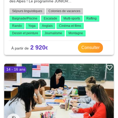
des Alpes ! Le programme JUNIOR...
Séjours linguistiques
Colonies de vacances
Baignade/Piscine
Escalade
Multi-sports
Rafting
Rando
Yoga
Anglais
Cinéma et films
Dessin et peinture
Journalisme
Montagne
2 920
Consulter
14 - 16 ans