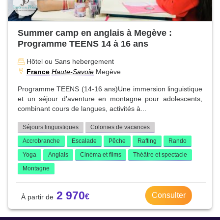
Summer camp en anglais à Megève :
Programme TEENS 14 à 16 ans
Hôtel ou Sans hebergement
France
Haute-Savoie
Megève
Programme TEENS (14-16 ans)Une immersion linguistique
et un séjour d’aventure en montagne pour adolescents,
combinant cours de langues, activités à...
Séjours linguistiques
Colonies de vacances
Accrobranche
Escalade
Pêche
Rafting
Rando
Yoga
Anglais
Cinéma et films
Théâtre et spectacle
Montagne
2 970
Consulter