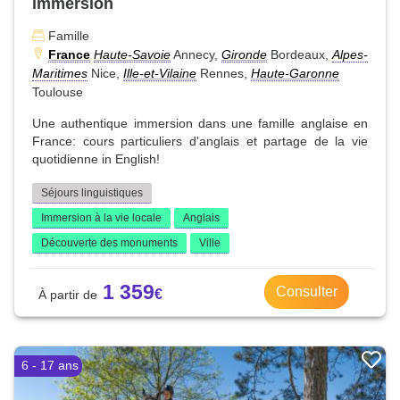
immersion
Famille
France
Haute-Savoie
Annecy,
Gironde
Bordeaux,
Alpes-
Maritimes
Nice,
Ille-et-Vilaine
Rennes,
Haute-Garonne
Toulouse
Une authentique immersion dans une famille anglaise en
France: cours particuliers d'anglais et partage de la vie
quotidienne in English!
Séjours linguistiques
Immersion à la vie locale
Anglais
Découverte des monuments
Ville
1 359
Consulter
6 - 17 ans