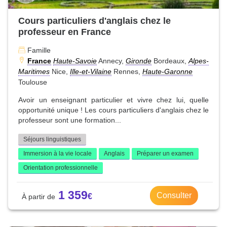
Cours particuliers d'anglais chez le
professeur en France
Famille
France
Haute-Savoie
Annecy,
Gironde
Bordeaux,
Alpes-
Maritimes
Nice,
Ille-et-Vilaine
Rennes,
Haute-Garonne
Toulouse
Avoir un enseignant particulier et vivre chez lui, quelle
opportunité unique ! Les cours particuliers d'anglais chez le
professeur sont une formation...
Séjours linguistiques
Immersion à la vie locale
Anglais
Préparer un examen
Orientation professionnelle
1 359
Consulter