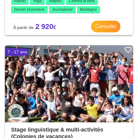
Rando
Yoga
Anglais
Cinéma et films
Dessin et peinture
Journalisme
Montagne
2 920
Consulter
7 - 17 ans
Stage linguistique & multi-activités
(Colonies de vacances)