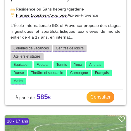
Résidence ou Sans heberg+garderie
France
Bouches-du-Rhône
Aix-en-Provence
L'École Internationale IBS of Provence propose des stages
linguistiques et sportifs/artistiques aux élèves du monde
entier de 4 à 17 ans, en internat...
Colonies de vacances
Centres de loisirs
Ateliers et stages
Equitation
Football
Tennis
Yoga
Anglais
Danse
Théâtre et spectacle
Campagne
Français
Maths
585
Consulter
10 - 17 ans