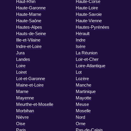
Haut-Rhin
Haute-Corse
Haute-Garonne
Haute-Loire
Haute-Marne
Haute-Savoie
Haute-Saône
Haute-Vienne
Hautes-Alpes
Hautes-Pyrénées
Hauts-de-Seine
Hérault
Ille-et-Vilaine
Indre
Indre-et-Loire
Isère
Jura
La Réunion
Landes
Loir-et-Cher
Loire
Loire-Atlantique
Loiret
Lot
Lot-et-Garonne
Lozère
Maine-et-Loire
Manche
Marne
Martinique
Mayenne
Mayotte
Meurthe-et-Moselle
Meuse
Morbihan
Moselle
Nièvre
Nord
Oise
Orne
Paris
Pas-de-Calais