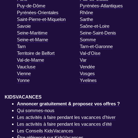
Puy-de-Dôme
Pyrénées-Atlantiques
Pyrénées-Orientales
Rhône
Saint-Pierre-et-Miquelon
Sarthe
Savoie
Saône-et-Loire
Seine-Maritime
Seine-Saint-Denis
Seine-et-Marne
Somme
Tarn
Tarn-et-Garonne
Territoire de Belfort
Val-d'Oise
Val-de-Marne
Var
Vaucluse
Vendée
Vienne
Vosges
Yonne
Yvelines
KIDSVACANCES
Annoncer gratuitement & proposez vos offres ?
Qui sommes-nous
Les activités à faire pendant les vacances d'hiver
Les activités à faire pendant les vacances d'été
Les Conseils KidsVacances
Être référencé sur KidsVacances