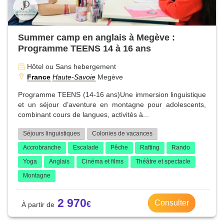
Summer camp en anglais à Megève :
Programme TEENS 14 à 16 ans
Hôtel ou Sans hebergement
France
Haute-Savoie
Megève
Programme TEENS (14-16 ans)Une immersion linguistique
et un séjour d’aventure en montagne pour adolescents,
combinant cours de langues, activités à...
Séjours linguistiques
Colonies de vacances
Accrobranche
Escalade
Pêche
Rafting
Rando
Yoga
Anglais
Cinéma et films
Théâtre et spectacle
Montagne
2 970
Consulter