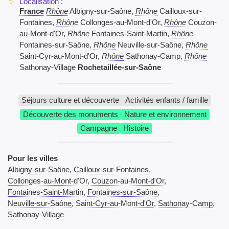
France
Rhône
Albigny-sur-Saône,
Rhône
Cailloux-sur-
Fontaines,
Rhône
Collonges-au-Mont-d'Or,
Rhône
Couzon-
au-Mont-d'Or,
Rhône
Fontaines-Saint-Martin,
Rhône
Fontaines-sur-Saône,
Rhône
Neuville-sur-Saône,
Rhône
Saint-Cyr-au-Mont-d'Or,
Rhône
Sathonay-Camp,
Rhône
Sathonay-Village
Rochetaillée-sur-Saône
Séjours culture et découverte
Activités enfants / famille
Découverte des monuments
Nature et environnement
Campagne
Histoire
Pour les villes
Albigny-sur-Saône
,
Cailloux-sur-Fontaines
,
Collonges-au-Mont-d'Or
,
Couzon-au-Mont-d'Or
,
Fontaines-Saint-Martin
,
Fontaines-sur-Saône
,
Neuville-sur-Saône
,
Saint-Cyr-au-Mont-d'Or
,
Sathonay-Camp
,
Sathonay-Village