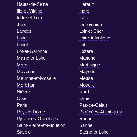
Hauts-de-Seine
Hérault
Ille-et-Vilaine
Indre
Indre-et-Loire
Isère
Jura
La Réunion
Landes
Loir-et-Cher
Loire
Loire-Atlantique
Loiret
Lot
Lot-et-Garonne
Lozère
Maine-et-Loire
Manche
Marne
Martinique
Mayenne
Mayotte
Meurthe-et-Moselle
Meuse
Morbihan
Moselle
Nièvre
Nord
Oise
Orne
Paris
Pas-de-Calais
Puy-de-Dôme
Pyrénées-Atlantiques
Pyrénées-Orientales
Rhône
Saint-Pierre-et-Miquelon
Sarthe
Savoie
Saône-et-Loire