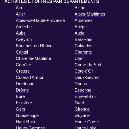
ACTIVITÉS ET OFFRES PAR DÉPARTEMENTS
Ain
Aisne
Allier
Alpes-Maritimes
Alpes-de-Haute-Provence
Ardennes
Ardèche
Ariège
Aube
Aude
Aveyron
Bas-Rhin
Bouches-du-Rhône
Calvados
Cantal
Charente
Charente-Maritime
Cher
Corrèze
Corse-du-Sud
Creuse
Côte-d'Or
Côtes-d'Armor
Deux-Sèvres
Dordogne
Doubs
Drôme
Essonne
Eure
Eure-et-Loir
Finistère
Gard
Gers
Gironde
Guadeloupe
Guyane
Haut-Rhin
Haute-Corse
Haute-Garonne
Haute-Loire