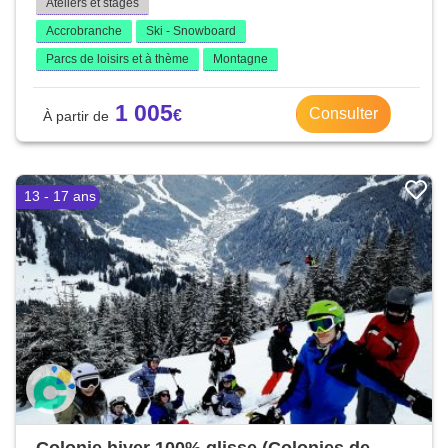
Ateliers et stages
Accrobranche
Ski - Snowboard
Parcs de loisirs et à thème
Montagne
1 005
Consulter
13 - 17 ans
Colonie hiver 100% glisse (Colonies de