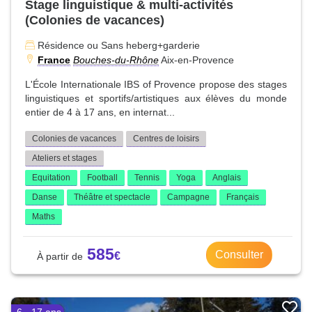
Stage linguistique & multi-activités
(Colonies de vacances)
Résidence ou Sans heberg+garderie
France
Bouches-du-Rhône
Aix-en-Provence
L'École Internationale IBS of Provence propose des stages
linguistiques et sportifs/artistiques aux élèves du monde
entier de 4 à 17 ans, en internat...
Colonies de vacances
Centres de loisirs
Ateliers et stages
Equitation
Football
Tennis
Yoga
Anglais
Danse
Théâtre et spectacle
Campagne
Français
Maths
585
Consulter