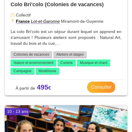
Colo Bri'colo (Colonies de vacances)
Collectif
France
Lot-et-Garonne
Miramont-de-Guyenne
La colo Bri'colo est un séjour durant lequel on apprend en
s'amusant ! Plusieurs ateliers sont proposés : Natural Art,
travail du bois et du cuir,...
Colonies de vacances
Ateliers et stages
Nature et environnement
Cuisine
Musique et chant
Campagne
Modélisme
495
Consulter
10 - 13 ans