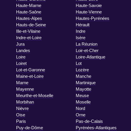
Haute-Marne
Haute-Savoie
Haute-Saône
Haute-Vienne
Hautes-Alpes
Hautes-Pyrénées
Hauts-de-Seine
Hérault
Ille-et-Vilaine
Indre
Indre-et-Loire
Isère
Jura
La Réunion
Landes
Loir-et-Cher
Loire
Loire-Atlantique
Loiret
Lot
Lot-et-Garonne
Lozère
Maine-et-Loire
Manche
Marne
Martinique
Mayenne
Mayotte
Meurthe-et-Moselle
Meuse
Morbihan
Moselle
Nièvre
Nord
Oise
Orne
Paris
Pas-de-Calais
Puy-de-Dôme
Pyrénées-Atlantiques