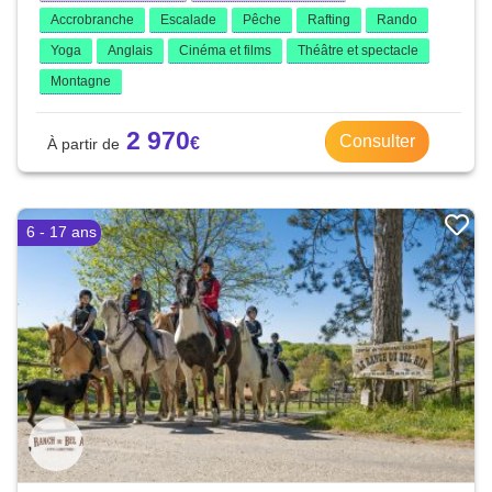
Accrobranche
Escalade
Pêche
Rafting
Rando
Yoga
Anglais
Cinéma et films
Théâtre et spectacle
Montagne
2 970
Consulter
6 - 17 ans