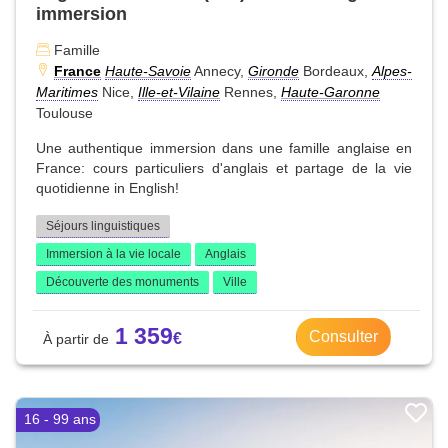
immersion
Famille
France
Haute-Savoie
Annecy,
Gironde
Bordeaux,
Alpes-
Maritimes
Nice,
Ille-et-Vilaine
Rennes,
Haute-Garonne
Toulouse
Une authentique immersion dans une famille anglaise en
France: cours particuliers d'anglais et partage de la vie
quotidienne in English!
Séjours linguistiques
Immersion à la vie locale
Anglais
Découverte des monuments
Ville
1 359
Consulter
16 - 99 ans