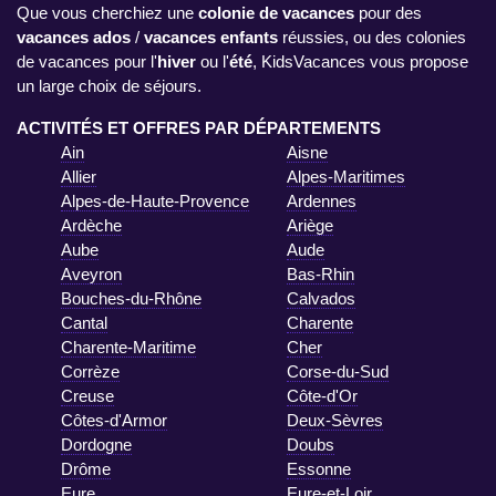
Que vous cherchiez une
colonie de vacances
pour des
vacances ados
/
vacances enfants
réussies, ou des colonies
de vacances pour l'
hiver
ou l'
été
, KidsVacances vous propose
un large choix de séjours.
ACTIVITÉS ET OFFRES PAR DÉPARTEMENTS
Ain
Aisne
Allier
Alpes-Maritimes
Alpes-de-Haute-Provence
Ardennes
Ardèche
Ariège
Aube
Aude
Aveyron
Bas-Rhin
Bouches-du-Rhône
Calvados
Cantal
Charente
Charente-Maritime
Cher
Corrèze
Corse-du-Sud
Creuse
Côte-d'Or
Côtes-d'Armor
Deux-Sèvres
Dordogne
Doubs
Drôme
Essonne
Eure
Eure-et-Loir