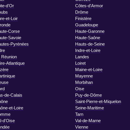
te-d'Or
Côtes-d'Armor
oubs
Drôme
re-et-Loir
Finistère
ronde
Guadeloupe
ute-Corse
Haute-Garonne
ute-Savoie
Haute-Saône
utes-Pyrénées
Hauts-de-Seine
dre
Indre-et-Loire
 Réunion
Landes
ire-Atlantique
Loiret
zère
Maine-et-Loire
rtinique
Mayenne
euse
Morbihan
rd
Oise
s-de-Calais
Puy-de-Dôme
hône
Saint-Pierre-et-Miquelon
ône-et-Loire
Seine-Maritime
omme
Tarn
l-d'Oise
Val-de-Marne
endée
Vienne