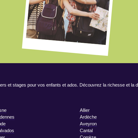
ers et stages pour vos enfants et ados. Découvrez la richesse et la d
sne
Allier
dennes
Ardèche
ude
Aveyron
lvados
Cantal
er
Corrèze