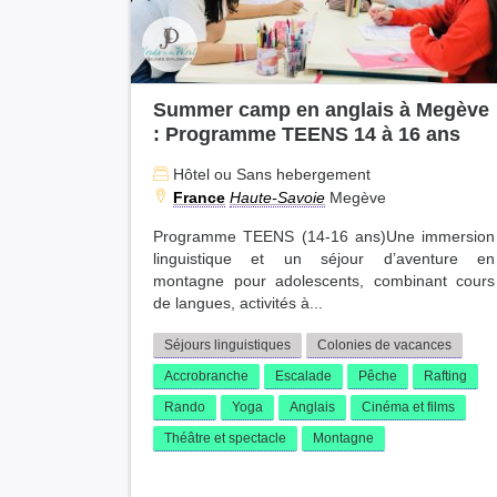
Summer camp en anglais à Megève
: Programme TEENS 14 à 16 ans
Hôtel ou Sans hebergement
France
Haute-Savoie
Megève
Programme TEENS (14-16 ans)Une immersion
linguistique et un séjour d’aventure en
montagne pour adolescents, combinant cours
de langues, activités à...
Séjours linguistiques
Colonies de vacances
Accrobranche
Escalade
Pêche
Rafting
Rando
Yoga
Anglais
Cinéma et films
Théâtre et spectacle
Montagne