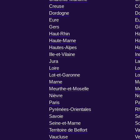
Creuse
Cô
Dordogne
D
Eure
Eu
Gers
Gi
Haut-Rhin
Ha
Haute-Marne
Ha
Hautes-Alpes
Ha
Ille-et-Vilaine
In
Jura
La
Loire
Lo
Lot-et-Garonne
Lo
Marne
Ma
Meurthe-et-Moselle
M
Nièvre
No
Paris
Pa
Pyrénées-Orientales
R
Savoie
Sa
Seine-et-Marne
S
Territoire de Belfort
Va
Vaucluse
V