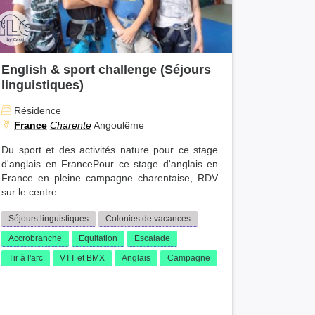
English & sport challenge (Séjours
linguistiques)
Résidence
France
Charente
Angoulême
Du sport et des activités nature pour ce stage
d'anglais en FrancePour ce stage d'anglais en
France en pleine campagne charentaise, RDV
sur le centre...
Séjours linguistiques
Colonies de vacances
Accrobranche
Equitation
Escalade
Tir à l'arc
VTT et BMX
Anglais
Campagne