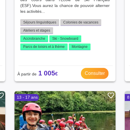
(ESF).Vous aurez la chance de pouvoir alterner
les activités...
Séjours linguistiques
Colonies de vacances
Ateliers et stages
Accrobranche
Ski - Snowboard
Parcs de loisirs et à thème
Montagne
1 005
Consulter
13 - 17 ans
8