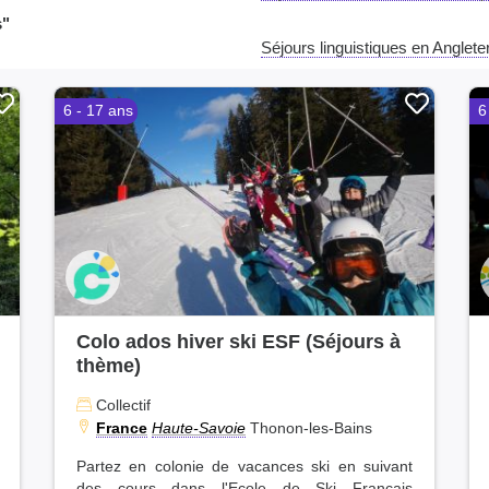
s"
Séjours linguistiques en Angleter
6 - 17 ans
6
Colo ados hiver ski ESF (Séjours à
thème)
Collectif
France
Haute-Savoie
Thonon-les-Bains
Partez en colonie de vacances ski en suivant
des cours dans l'Ecole de Ski Français