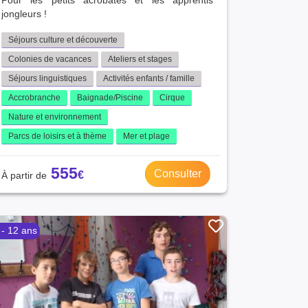
Pour les petits acrobates et les apprentis
jongleurs !
Séjours culture et découverte
Colonies de vacances
Ateliers et stages
Séjours linguistiques
Activités enfants / famille
Accrobranche
Baignade/Piscine
Cirque
Nature et environnement
Parcs de loisirs et à thème
Mer et plage
555
Consulter
 - 12 ans