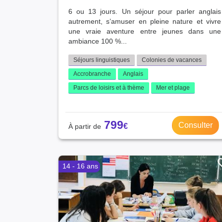
6 ou 13 jours. Un séjour pour parler anglais
autrement, s’amuser en pleine nature et vivre
une vraie aventure entre jeunes dans une
ambiance 100 %...
Séjours linguistiques
Colonies de vacances
Accrobranche
Anglais
Parcs de loisirs et à thème
Mer et plage
799
Consulter
14 - 16 ans