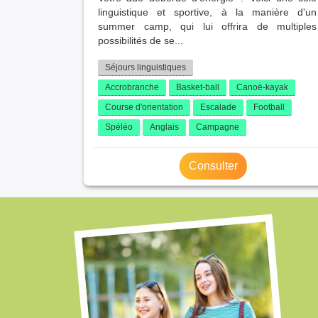
linguistique et sportive, à la manière d'un
summer camp, qui lui offrira de multiples
possibilités de se...
Séjours linguistiques
Accrobranche
Basket-ball
Canoë-kayak
Course d'orientation
Escalade
Football
Spéléo
Anglais
Campagne
Consulter