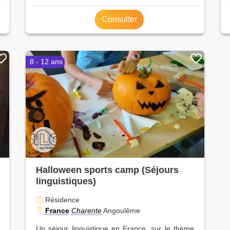
Consulter
8 - 12 ans
Halloween sports camp (Séjours
linguistiques)
Résidence
France
Charente
Angoulême
Un séjour linguistique en France, sur le thème