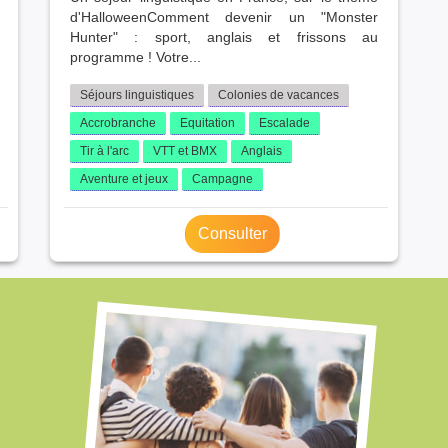
d'HalloweenComment devenir un "Monster
Hunter" : sport, anglais et frissons au
programme ! Votre...
Séjours linguistiques
Colonies de vacances
Accrobranche
Equitation
Escalade
Tir à l'arc
VTT et BMX
Anglais
Aventure et jeux
Campagne
Consulter