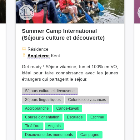
Summer Camp International
(Séjours culture et découverte)
Résidence
Angleterre
Kent
Get ready ! Séjour vitaminé, fun et 100% en VO,
idéal pour faire connaissance avec les jeunes
étrangers qui partagent le séjour.
Séjours culture et découverte
Séjours linguistiques
Colonies de vacances
Accrobranche
Canoë-kayak
Course d'orientation
Escalade
Escrime
Tir à l'arc
Anglais
Découverte des monuments
Campagne