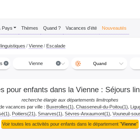
& Pays
Thèmes
Quand ?
Vacances d'été
Nouveautés
linguistiques
Vienne
Escalade
es
×
Vienne
×
Quand
és pour enfants dans la Vienne : Séjours li
recherche élargie aux départements limitrophes
 de vacances par ville :
Buxerolles(1)
Chasseneuil-du-Poitou(1)
Ligu
é(1)
Poitiers(21)
Smarves(1)
Sèvres-Anxaumont(1)
Vouneuil-sou
Voir toutes les activités pour enfants dans le département "
Vienne
"