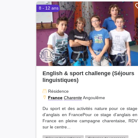
8 - 12 ans
English & sport challenge (Séjours
linguistiques)
Résidence
France
Charente
Angoulême
Du sport et des activités nature pour ce stage
d'anglais en FrancePour ce stage d'anglais en
France en pleine campagne charentaise, RDV
sur le centre...