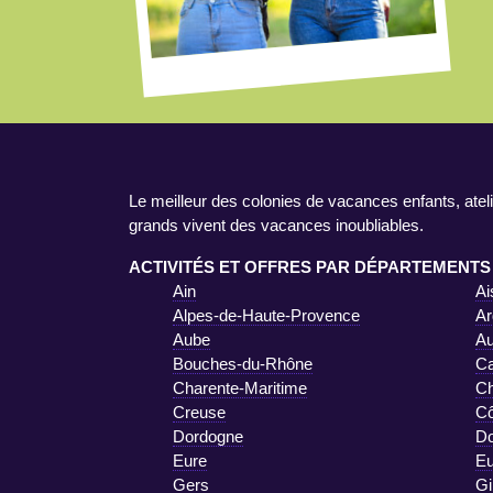
Le meilleur des colonies de vacances enfants, ateli
grands vivent des vacances inoubliables.
ACTIVITÉS ET OFFRES PAR DÉPARTEMENTS
Ain
Ai
Alpes-de-Haute-Provence
Ar
Aube
A
Bouches-du-Rhône
Ca
Charente-Maritime
Ch
Creuse
Cô
Dordogne
D
Eure
Eu
Gers
Gi