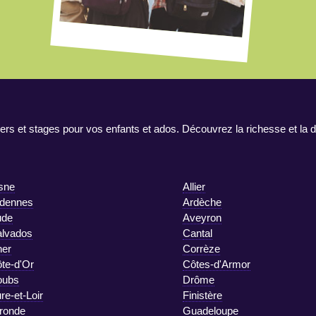
ers et stages pour vos enfants et ados. Découvrez la richesse et la d
sne
Allier
dennes
Ardèche
ude
Aveyron
lvados
Cantal
er
Corrèze
te-d'Or
Côtes-d'Armor
oubs
Drôme
re-et-Loir
Finistère
ronde
Guadeloupe