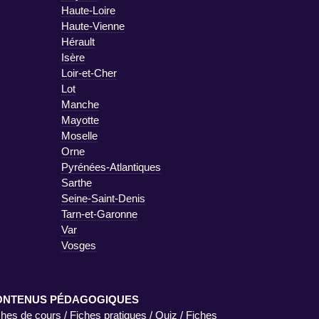
Haute-Loire
Haute-Vienne
Hérault
Isère
Loir-et-Cher
Lot
Manche
Mayotte
Moselle
Orne
Pyrénées-Atlantiques
Sarthe
Seine-Saint-Denis
Tarn-et-Garonne
Var
Vosges
ONTENUS PÉDAGOGIQUES
ches de cours
/
Fiches pratiques
/
Quiz
/
Fiches