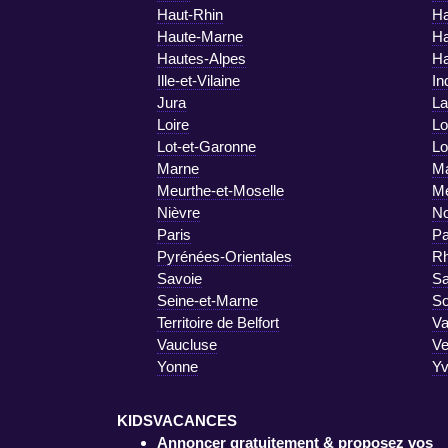
Haut-Rhin
Ha
Haute-Marne
Ha
Hautes-Alpes
Ha
Ille-et-Vilaine
In
Jura
La
Loire
Lo
Lot-et-Garonne
Lo
Marne
Ma
Meurthe-et-Moselle
M
Nièvre
No
Paris
Pa
Pyrénées-Orientales
R
Savoie
Sa
Seine-et-Marne
S
Territoire de Belfort
Va
Vaucluse
V
Yonne
Yv
KIDSVACANCES
Annoncer gratuitement & proposez vos