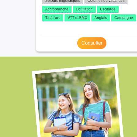
Séjours linguistiques
Colonies de vacances
Accrobranche
Equitation
Escalade
Tir à l'arc
VTT et BMX
Anglais
Campagne
Consulter