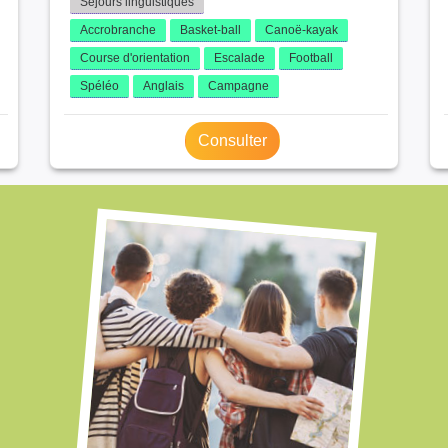
Séjours linguistiques
Accrobranche
Basket-ball
Canoë-kayak
Course d'orientation
Escalade
Football
Spéléo
Anglais
Campagne
Consulter