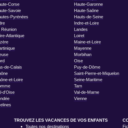
ute-Corse
Haute-Garonne
ute-Savoie
Haute-Saône
utes-Pyrénées
Hauts-de-Seine
dre
Indre-et-Loire
 Réunion
Landes
ire-Atlantique
Loiret
zère
Maine-et-Loire
rtinique
Mayenne
euse
Morbihan
rd
Oise
s-de-Calais
Puy-de-Dôme
hône
Saint-Pierre-et-Miquelon
ône-et-Loire
Seine-Maritime
omme
Tarn
l-d'Oise
Val-de-Marne
endée
Vienne
elines
TROUVEZ LES VACANCES DE VOS ENFANTS
C
Toutes nos destinations
Fi