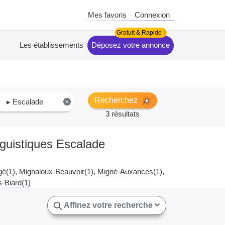
Mes favoris
Connexion
Les établissements
Déposez votre annonce
Recherchez
▸ Escalade
×
3 résultats
nguistiques Escalade
gé(1)
Mignaloux-Beauvoir(1)
Migné-Auxances(1)
s-Biard(1)
Affinez votre recherche