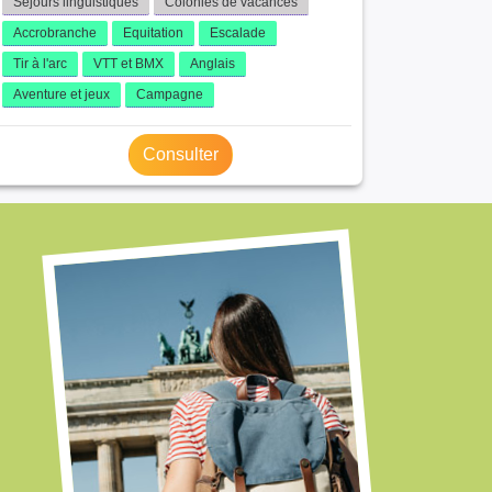
Séjours linguistiques
Colonies de vacances
Accrobranche
Equitation
Escalade
Tir à l'arc
VTT et BMX
Anglais
Aventure et jeux
Campagne
Consulter