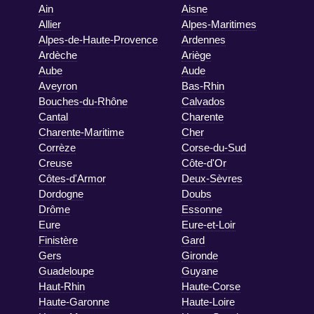
Ain
Aisne
Allier
Alpes-Maritimes
Alpes-de-Haute-Provence
Ardennes
Ardèche
Ariège
Aube
Aude
Aveyron
Bas-Rhin
Bouches-du-Rhône
Calvados
Cantal
Charente
Charente-Maritime
Cher
Corrèze
Corse-du-Sud
Creuse
Côte-d'Or
Côtes-d'Armor
Deux-Sèvres
Dordogne
Doubs
Drôme
Essonne
Eure
Eure-et-Loir
Finistère
Gard
Gers
Gironde
Guadeloupe
Guyane
Haut-Rhin
Haute-Corse
Haute-Garonne
Haute-Loire