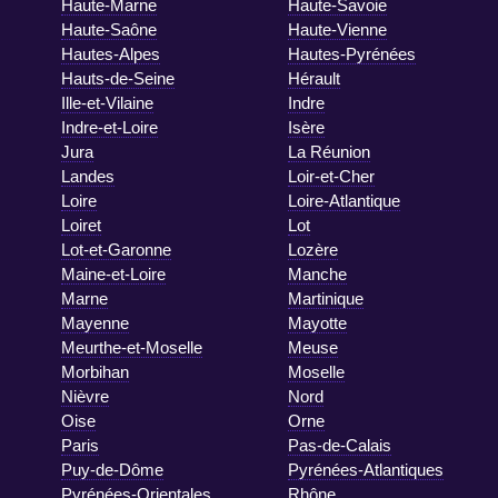
Haute-Marne
Haute-Savoie
Haute-Saône
Haute-Vienne
Hautes-Alpes
Hautes-Pyrénées
Hauts-de-Seine
Hérault
Ille-et-Vilaine
Indre
Indre-et-Loire
Isère
Jura
La Réunion
Landes
Loir-et-Cher
Loire
Loire-Atlantique
Loiret
Lot
Lot-et-Garonne
Lozère
Maine-et-Loire
Manche
Marne
Martinique
Mayenne
Mayotte
Meurthe-et-Moselle
Meuse
Morbihan
Moselle
Nièvre
Nord
Oise
Orne
Paris
Pas-de-Calais
Puy-de-Dôme
Pyrénées-Atlantiques
Pyrénées-Orientales
Rhône