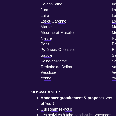
Ille-et-Vilaine
In
Jura
La
Loire
Lo
Lot-et-Garonne
Lo
Marne
Ma
Meurthe-et-Moselle
M
Nièvre
No
Paris
Pa
Pyrénées-Orientales
R
Savoie
Sa
Seine-et-Marne
S
Territoire de Belfort
Va
Vaucluse
V
Yonne
Yv
KIDSVACANCES
Annoncer gratuitement & proposez vos
offres ?
Qui sommes-nous
Les activités à faire pendant les vacances