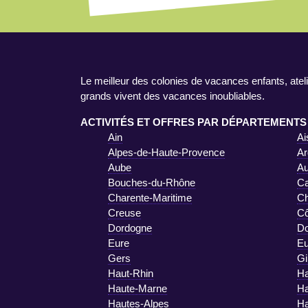
Le meilleur des colonies de vacances enfants, ateli
grands vivent des vacances inoubliables.
ACTIVITÉS ET OFFRES PAR DÉPARTEMENTS
Ain
Ai
Alpes-de-Haute-Provence
Ar
Aube
A
Bouches-du-Rhône
Ca
Charente-Maritime
Ch
Creuse
Cô
Dordogne
D
Eure
Eu
Gers
Gi
Haut-Rhin
Ha
Haute-Marne
Ha
Hautes-Alpes
Ha