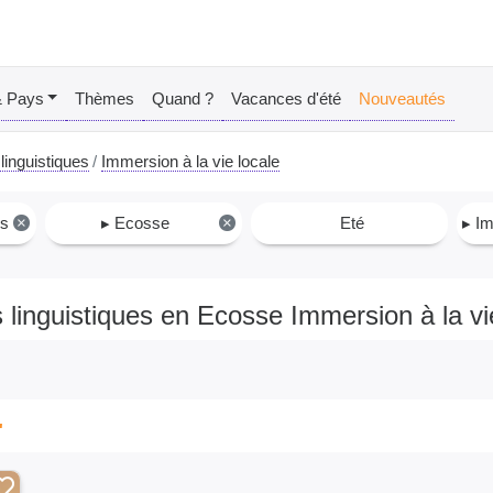
& Pays
Thèmes
Quand ?
Vacances d'été
Nouveautés
linguistiques
Immersion à la vie locale
es
×
▸ Ecosse
×
Eté
▸ Imm
 linguistiques en Ecosse Immersion à la vi
"