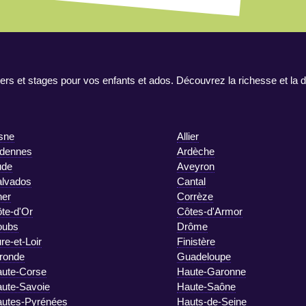
ers et stages pour vos enfants et ados. Découvrez la richesse et la d
sne
Allier
dennes
Ardèche
ude
Aveyron
lvados
Cantal
er
Corrèze
te-d'Or
Côtes-d'Armor
oubs
Drôme
re-et-Loir
Finistère
ronde
Guadeloupe
ute-Corse
Haute-Garonne
ute-Savoie
Haute-Saône
utes-Pyrénées
Hauts-de-Seine