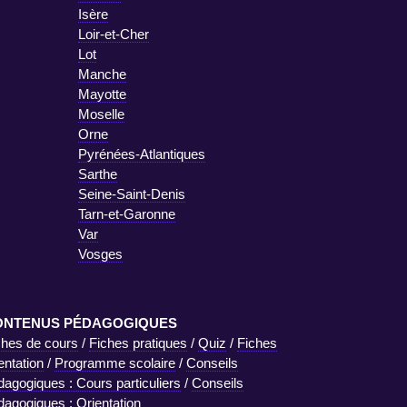
Isère
Loir-et-Cher
Lot
Manche
Mayotte
Moselle
Orne
Pyrénées-Atlantiques
Sarthe
Seine-Saint-Denis
Tarn-et-Garonne
Var
Vosges
ONTENUS PÉDAGOGIQUES
ches de cours
/
Fiches pratiques
/
Quiz
/
Fiches
entation
/
Programme scolaire
/
Conseils
dagogiques : Cours particuliers
/
Conseils
dagogiques : Orientation