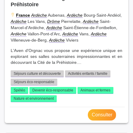
Préhistoire
France
Ardèche
Aubenas,
Ardèche
Bourg-Saint-Andéol,
Ardèche
Les Vans,
Drôme
Pierrelatte,
Ardèche
Saint-
Marcel-d'Ardèche,
Ardèche
Saint-Étienne-de-Fontbellon,
Ardèche
Vallon-Pont-d'Arc,
Ardèche
Vans,
Ardèche
Villeneuve-de-Berg,
Ardèche
Viviers
L'Aven d'Orgnac vous propose une expérience unique en
explorant ses salles souterraines impressionnantes et en
découvrant la Cité de la Préhistoire....
Séjours culture et découverte
Activités enfants / famille
Séjours éco-responsable
Spéléo
Devenir éco-responsable
Animaux et fermes
Nature et environnement
Consulter