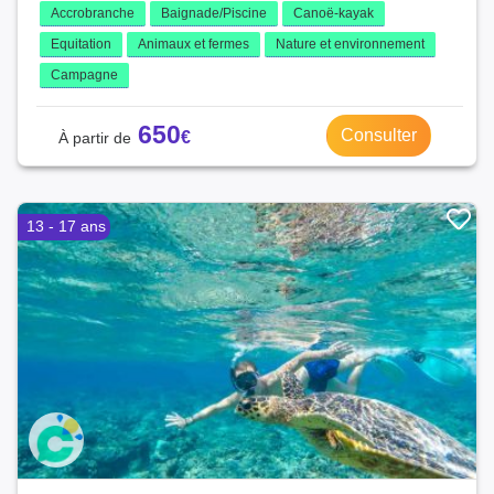
Accrobranche
Baignade/Piscine
Canoë-kayak
Equitation
Animaux et fermes
Nature et environnement
Campagne
650
Consulter
13 - 17 ans