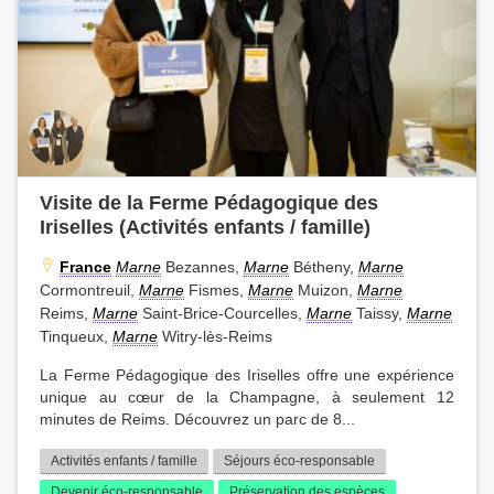
Visite de la Ferme Pédagogique des
Iriselles (Activités enfants / famille)
France
Marne
Bezannes,
Marne
Bétheny,
Marne
Cormontreuil,
Marne
Fismes,
Marne
Muizon,
Marne
Reims,
Marne
Saint-Brice-Courcelles,
Marne
Taissy,
Marne
Tinqueux,
Marne
Witry-lès-Reims
La Ferme Pédagogique des Iriselles offre une expérience
unique au cœur de la Champagne, à seulement 12
minutes de Reims. Découvrez un parc de 8...
Activités enfants / famille
Séjours éco-responsable
Devenir éco-responsable
Préservation des espèces