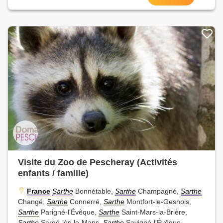
Visite du Zoo de Pescheray (Activités
enfants / famille)
France
Sarthe
Bonnétable,
Sarthe
Champagné,
Sarthe
Changé,
Sarthe
Connerré,
Sarthe
Montfort-le-Gesnois,
Sarthe
Parigné-l'Évêque,
Sarthe
Saint-Mars-la-Brière,
Sarthe
Sargé-lès-le-Mans,
Sarthe
Savigné-l'Évêque,