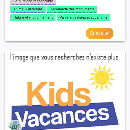
Séjours éco-responsable
Animaux et fermes
Découverte des monuments
Nature et environnement
Parcs animaliers et aquariums
Consulter