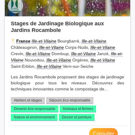
Stages de Jardinage Biologique aux
Jardins Rocambole
France
Ille-et-Vilaine
Bourgbarré,
Ille-et-Vilaine
Châteaugiron,
Ille-et-Vilaine
Corps-Nuds,
Ille-et-Vilaine
Crevin,
Ille-et-Vilaine
Domloup,
Ille-et-Vilaine
Janzé,
Ille-et-
Vilaine
Nouvoitou,
Ille-et-Vilaine
Orgères,
Ille-et-Vilaine
Saint-Erblon,
Ille-et-Vilaine
Vern-sur-Seiche
Les Jardins Rocambole proposent des stages de jardinage
biologique pour tous les niveaux. Découvrez des
techniques innovantes comme le compostage de...
Ateliers et stages
Séjours éco-responsable
Devenir éco-responsable
Animaux et fermes
Nature et environnement
Dessin et peinture
Consulter