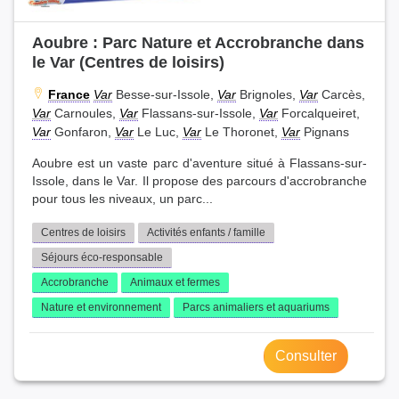
Aoubre : Parc Nature et Accrobranche dans
le Var (Centres de loisirs)
France
Var
Besse-sur-Issole,
Var
Brignoles,
Var
Carcès,
Var
Carnoules,
Var
Flassans-sur-Issole,
Var
Forcalqueiret,
Var
Gonfaron,
Var
Le Luc,
Var
Le Thoronet,
Var
Pignans
Aoubre est un vaste parc d'aventure situé à Flassans-sur-
Issole, dans le Var. Il propose des parcours d'accrobranche
pour tous les niveaux, un parc...
Centres de loisirs
Activités enfants / famille
Séjours éco-responsable
Accrobranche
Animaux et fermes
Nature et environnement
Parcs animaliers et aquariums
Consulter