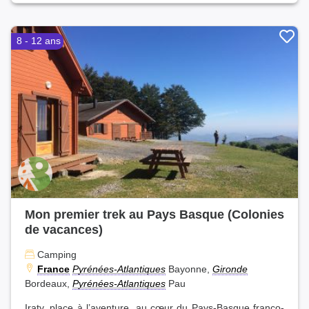
8 - 12 ans
Mon premier trek au Pays Basque (Colonies
de vacances)
Camping
France
Pyrénées-Atlantiques
Bayonne,
Gironde
Bordeaux,
Pyrénées-Atlantiques
Pau
Iraty, place à l’aventure, au cœur du Pays-Basque franco-