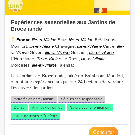
Expériences sensorielles aux Jardins de
Brocéliande
France
Ille-et-Vilaine
Bruz,
Ille-et-Vilaine
Bréal-sous-
Montfort,
Ille-et-Vilaine
Chavagne,
Ille-et-Vilaine
Cintré,
Ille-
et-Vilaine
Goven,
Ille-et-Vilaine
Guichen,
Ille-et-Vilaine
L'Hermitage,
Ille-et-Vilaine
Le Rheu,
Ille-et-Vilaine
Mordelles,
Ille-et-Vilaine
Talensac
Les Jardins de Brocéliande, situés à Bréal-sous-Montfort,
offrent une expérience unique sur 24 hectares de verdure.
Découvrez des jardins...
Activités enfants / famille
Séjours éco-responsable
Danse
Animaux et fermes
Nature et environnement
Parcs de loisirs et à thème
Consulter