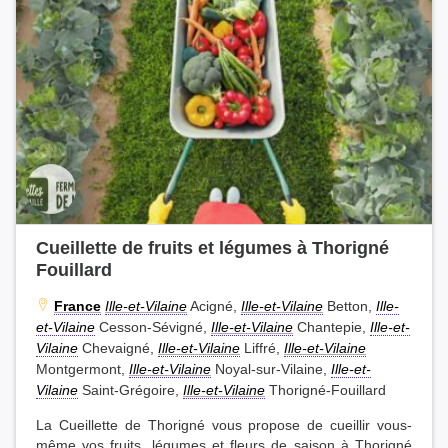
Cueillette de fruits et légumes à Thorigné
Fouillard
France
Ille-et-Vilaine
Acigné,
Ille-et-Vilaine
Betton,
Ille-
et-Vilaine
Cesson-Sévigné,
Ille-et-Vilaine
Chantepie,
Ille-et-
Vilaine
Chevaigné,
Ille-et-Vilaine
Liffré,
Ille-et-Vilaine
Montgermont,
Ille-et-Vilaine
Noyal-sur-Vilaine,
Ille-et-
Vilaine
Saint-Grégoire,
Ille-et-Vilaine
Thorigné-Fouillard
La Cueillette de Thorigné vous propose de cueillir vous-
même vos fruits, légumes et fleurs de saison à Thorigné