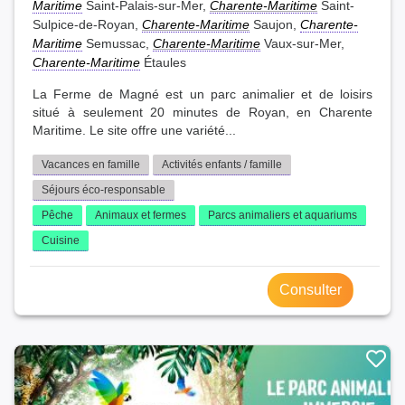
Maritime
Saint-Palais-sur-Mer,
Charente-Maritime
Saint-
Sulpice-de-Royan,
Charente-Maritime
Saujon,
Charente-
Maritime
Semussac,
Charente-Maritime
Vaux-sur-Mer,
Charente-Maritime
Étaules
La Ferme de Magné est un parc animalier et de loisirs
situé à seulement 20 minutes de Royan, en Charente
Maritime. Le site offre une variété...
Vacances en famille
Activités enfants / famille
Séjours éco-responsable
Pêche
Animaux et fermes
Parcs animaliers et aquariums
Cuisine
Consulter