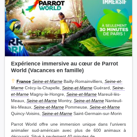
Expérience immersive au cœur de Parrot
World (Vacances en famille)
France
Seine-et-Marne
Bailly-Romainvilliers,
Seine-et-
Marne
Crécy-la-Chapelle,
Seine-et-Marne
Guérard,
Seine-
et-Marne
Magny-le-Hongre,
Seine-et-Marne
Mareuil-lès-
Meaux,
Seine-et-Marne
Montry,
Seine-et-Marne
Nanteuil-
lès-Meaux,
Seine-et-Marne
Pommeuse,
Seine-et-Marne
Quincy-Voisins,
Seine-et-Marne
Saint-Germain-sur-Morin
Parrot World offre une immersion unique dans l'univers
animalier sud-américain avec plus de 600 animaux à
découvrir. Situé à seulement 40 minutes de...