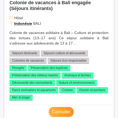
Colonie de vacances à Bali engagée
(Séjours itinérants)
Hôtel
Indonésie
BALI
Colonie de vacances solidaire à Bali – Culture et protection
des tortues (13–17 ans) Ce séjour solidaire à Bali
s’adresse aux adolescents de 13 à 17...
Séjours itinérants
Séjours culture et découverte
Colonies de vacances
Séjours éco-responsable
Plongée
Préservation des espèces
Préservation des milieux marins
Animaux et fermes
Découverte des monuments
Nature et environnement
Parcs animaliers et aquariums
Cuisine
Dessin et peinture
Mer et plage
Consulter