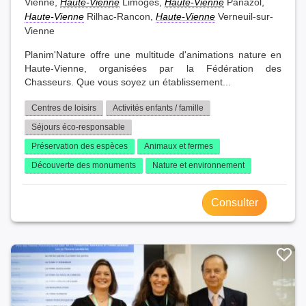
Vienne,
Haute-Vienne
Limoges,
Haute-Vienne
Panazol,
Haute-Vienne
Rilhac-Rancon,
Haute-Vienne
Verneuil-sur-
Vienne
Planim'Nature offre une multitude d'animations nature en
Haute-Vienne, organisées par la Fédération des
Chasseurs. Que vous soyez un établissement...
Centres de loisirs
Activités enfants / famille
Séjours éco-responsable
Préservation des espèces
Animaux et fermes
Découverte des monuments
Nature et environnement
Consulter