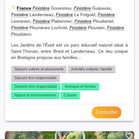
France
Finistère
Gouesnou,
Finistère
Guipavas,
Finistère
Landerneau,
Finistère
Le Folgoët,
Finistère
Lesneven,
Finistère
Plabennec,
Finistère
Ploudaniel,
Finistère
Plounévez-Lochrist,
Finistère
Plouvien,
Finistère
Plouédern
Les Jardins de l'Éveil est un parc éducatif naturel situé à
Saint-Thonan, entre Brest et Landerneau. Ce lieu unique
en Bretagne propose aux familles...
Séjours culture et découverte
Activités enfants / famille
Séjours éco-responsable
Devenir éco-responsable
Animaux et fermes
Nature et environnement
Cuisine
Consulter