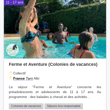
11 - 17 ans
Tarn (1)
Maine-et-Loire (1)
Vienne (1)
Lozère (1)
Gard (1)
Haute-Garonne (1)
Haute-Savoie (1)
Loire-Atlantique (1)
Seine-et-Marne (1)
Var (1)
Gironde (1)
Ferme et Aventure (Colonies de vacances)
Finistère (1)
Collectif
Haute-Vienne (1)
France
Tarn
Albi
Vendée (1)
Deux-Sèvres (1)
Le séjour “Ferme et Aventure” concerne les
Pyrénées-Atlantiques (1)
préadolescents et adolescents de 11 à 17 ans. Au
programme : des balades à cheval et des activités...
Loire (1)
Colonies de vacances
Séjours éco-responsable