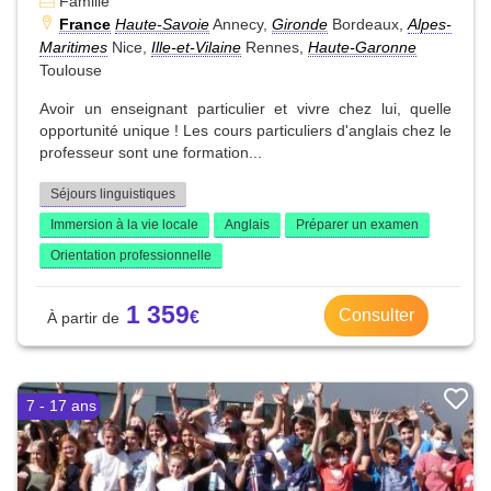
Famille
France
Haute-Savoie
Annecy,
Gironde
Bordeaux,
Alpes-
Maritimes
Nice,
Ille-et-Vilaine
Rennes,
Haute-Garonne
Toulouse
Avoir un enseignant particulier et vivre chez lui, quelle
opportunité unique ! Les cours particuliers d'anglais chez le
professeur sont une formation...
Séjours linguistiques
Immersion à la vie locale
Anglais
Préparer un examen
Orientation professionnelle
1 359
Consulter
7 - 17 ans