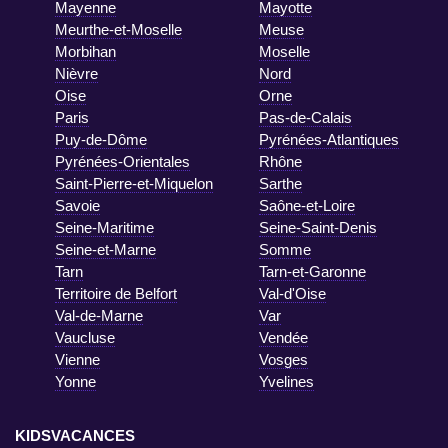
Mayenne
Mayotte
Meurthe-et-Moselle
Meuse
Morbihan
Moselle
Nièvre
Nord
Oise
Orne
Paris
Pas-de-Calais
Puy-de-Dôme
Pyrénées-Atlantiques
Pyrénées-Orientales
Rhône
Saint-Pierre-et-Miquelon
Sarthe
Savoie
Saône-et-Loire
Seine-Maritime
Seine-Saint-Denis
Seine-et-Marne
Somme
Tarn
Tarn-et-Garonne
Territoire de Belfort
Val-d'Oise
Val-de-Marne
Var
Vaucluse
Vendée
Vienne
Vosges
Yonne
Yvelines
KIDSVACANCES