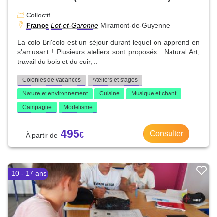
Collectif
France
Lot-et-Garonne
Miramont-de-Guyenne
La colo Bri'colo est un séjour durant lequel on apprend en
s'amusant ! Plusieurs ateliers sont proposés : Natural Art,
travail du bois et du cuir,...
Colonies de vacances
Ateliers et stages
Nature et environnement
Cuisine
Musique et chant
Campagne
Modélisme
495
Consulter
10 - 17 ans