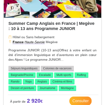
Summer Camp Anglais en France | Megève
: 10 à 13 ans Programme JUNIOR
Hôtel ou Sans hebergement
France
Haute-Savoie
Megève
Programme JUNIOR (10-13 ans)Offrez à votre enfant un
été d’immersion linguistique et d’aventures en plein cœur
des Alpes ! Le programme JUNIOR...
Séjours linguistiques
Colonies de vacances
Baignade/Piscine
Escalade
Multi-sports
Rafting
Rando
Yoga
Anglais
Cinéma et films
Dessin et peinture
Journalisme
Montagne
2 920
Consulter