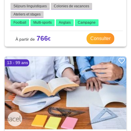
Séjours linguistiques
Colonies de vacances
Ateliers et stages
Football
Multi-sports
Anglais
Campagne
766
Consulter
13 - 99 ans