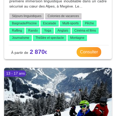
première immersion linguistique inoubliable dans un cadre
sécurisé au cœur des Alpes, à Megève. Le...
Séjours linguistiques
Colonies de vacances
Baignade/Piscine
Escalade
Multi-sports
Pêche
Rafting
Rando
Yoga
Anglais
Cinéma et films
Journalisme
Théâtre et spectacle
Montagne
2 870
Consulter
13 - 17 ans