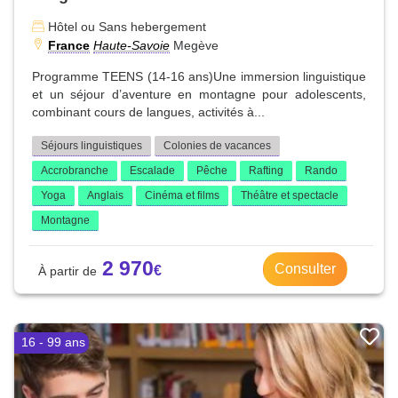
Hôtel ou Sans hebergement
France
Haute-Savoie
Megève
Programme TEENS (14-16 ans)Une immersion linguistique
et un séjour d’aventure en montagne pour adolescents,
combinant cours de langues, activités à...
Séjours linguistiques
Colonies de vacances
Accrobranche
Escalade
Pêche
Rafting
Rando
Yoga
Anglais
Cinéma et films
Théâtre et spectacle
Montagne
2 970
Consulter
16 - 99 ans