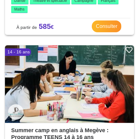
Danse
Théâtre et spectacle
Campagne
Français
Maths
585
Consulter
14 - 16 ans
Summer camp en anglais à Megève :
Programme TEENS 14 à 16 ans