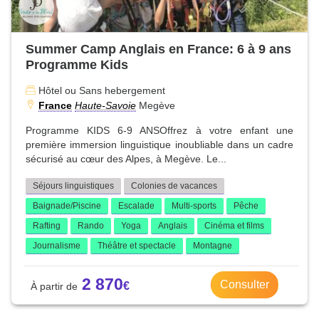
Summer Camp Anglais en France: 6 à 9 ans
Programme Kids
Hôtel ou Sans hebergement
France
Haute-Savoie
Megève
Programme KIDS 6-9 ANSOffrez à votre enfant une
première immersion linguistique inoubliable dans un cadre
sécurisé au cœur des Alpes, à Megève. Le...
Séjours linguistiques
Colonies de vacances
Baignade/Piscine
Escalade
Multi-sports
Pêche
Rafting
Rando
Yoga
Anglais
Cinéma et films
Journalisme
Théâtre et spectacle
Montagne
2 870
Consulter