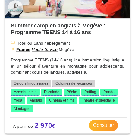
Summer camp en anglais à Megève :
Programme TEENS 14 à 16 ans
Hôtel ou Sans hebergement
France
Haute-Savoie
Megève
Programme TEENS (14-16 ans)Une immersion linguistique
et un séjour d’aventure en montagne pour adolescents,
combinant cours de langues, activités à...
Séjours linguistiques
Colonies de vacances
Accrobranche
Escalade
Pêche
Rafting
Rando
Yoga
Anglais
Cinéma et films
Théâtre et spectacle
Montagne
2 970
Consulter