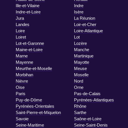
Ille-et-Vilaine
Indre
Indre-et-Loire
Isère
Jura
La Réunion
Landes
Loir-et-Cher
Loire
Loire-Atlantique
Loiret
Lot
Lot-et-Garonne
Lozère
Maine-et-Loire
Manche
Marne
Martinique
Mayenne
Mayotte
Meurthe-et-Moselle
Meuse
Morbihan
Moselle
Nièvre
Nord
Oise
Orne
Paris
Pas-de-Calais
Puy-de-Dôme
Pyrénées-Atlantiques
Pyrénées-Orientales
Rhône
Saint-Pierre-et-Miquelon
Sarthe
Savoie
Saône-et-Loire
Seine-Maritime
Seine-Saint-Denis