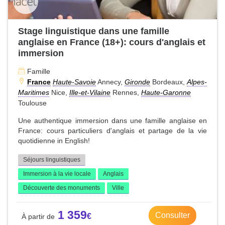
Stage linguistique dans une famille
anglaise en France (18+): cours d'anglais et
immersion
Famille
France
Haute-Savoie
Annecy,
Gironde
Bordeaux,
Alpes-
Maritimes
Nice,
Ille-et-Vilaine
Rennes,
Haute-Garonne
Toulouse
Une authentique immersion dans une famille anglaise en
France: cours particuliers d'anglais et partage de la vie
quotidienne in English!
Séjours linguistiques
Immersion à la vie locale
Anglais
Découverte des monuments
Ville
1 359
Consulter