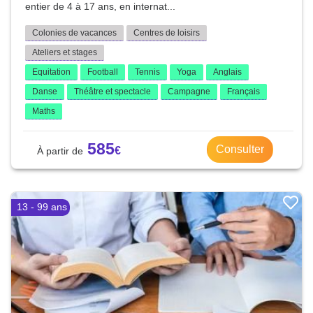
entier de 4 à 17 ans, en internat...
Colonies de vacances
Centres de loisirs
Ateliers et stages
Equitation
Football
Tennis
Yoga
Anglais
Danse
Théâtre et spectacle
Campagne
Français
Maths
585
Consulter
13 - 99 ans