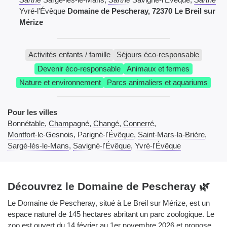
Yvré-l'Évêque
Domaine de Pescheray, 72370 Le Breil sur
Mérize
Activités enfants / famille
Séjours éco-responsable
Devenir éco-responsable
Animaux et fermes
Nature et environnement
Parcs animaliers et aquariums
Pour les villes
Bonnétable
,
Champagné
,
Changé
,
Connerré
,
Montfort-le-Gesnois
,
Parigné-l'Évêque
,
Saint-Mars-la-Brière
,
Sargé-lès-le-Mans
,
Savigné-l'Évêque
,
Yvré-l'Évêque
Découvrez le Domaine de Pescheray 🌿
Le Domaine de Pescheray, situé à Le Breil sur Mérize, est un
espace naturel de 145 hectares abritant un parc zoologique. Le
zoo est ouvert du 14 février au 1er novembre 2026 et propose