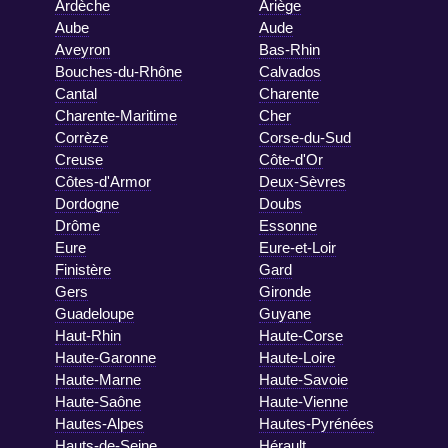
Ardèche
Ariège
Aube
Aude
Aveyron
Bas-Rhin
Bouches-du-Rhône
Calvados
Cantal
Charente
Charente-Maritime
Cher
Corrèze
Corse-du-Sud
Creuse
Côte-d'Or
Côtes-d'Armor
Deux-Sèvres
Dordogne
Doubs
Drôme
Essonne
Eure
Eure-et-Loir
Finistère
Gard
Gers
Gironde
Guadeloupe
Guyane
Haut-Rhin
Haute-Corse
Haute-Garonne
Haute-Loire
Haute-Marne
Haute-Savoie
Haute-Saône
Haute-Vienne
Hautes-Alpes
Hautes-Pyrénées
Hauts-de-Seine
Hérault