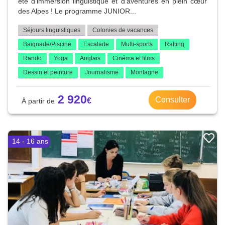
été d’immersion linguistique et d’aventures en plein cœur
des Alpes ! Le programme JUNIOR...
Séjours linguistiques
Colonies de vacances
Baignade/Piscine
Escalade
Multi-sports
Rafting
Rando
Yoga
Anglais
Cinéma et films
Dessin et peinture
Journalisme
Montagne
2 920
Consulter
14 - 16 ans