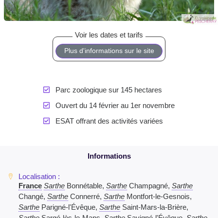
Plus d'informations sur le site
Parc zoologique sur 145 hectares
Ouvert du 14 février au 1er novembre
ESAT offrant des activités variées
France
Sarthe
Bonnétable,
Sarthe
Champagné,
Sarthe
Changé,
Sarthe
Connerré,
Sarthe
Montfort-le-Gesnois,
Sarthe
Parigné-l'Évêque,
Sarthe
Saint-Mars-la-Brière,
Sarthe
Sargé-lès-le-Mans,
Sarthe
Savigné-l'Évêque,
Sarthe