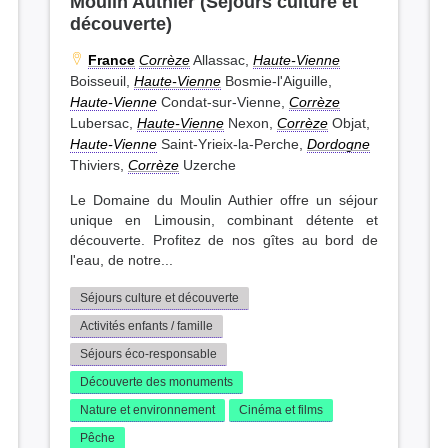
Moulin Authier (Séjours culture et
découverte)
France
Corrèze
Allassac,
Haute-Vienne
Boisseuil,
Haute-Vienne
Bosmie-l'Aiguille,
Haute-Vienne
Condat-sur-Vienne,
Corrèze
Lubersac,
Haute-Vienne
Nexon,
Corrèze
Objat,
Haute-Vienne
Saint-Yrieix-la-Perche,
Dordogne
Thiviers,
Corrèze
Uzerche
Le Domaine du Moulin Authier offre un séjour
unique en Limousin, combinant détente et
découverte. Profitez de nos gîtes au bord de
l'eau, de notre...
Séjours culture et découverte
Activités enfants / famille
Séjours éco-responsable
Découverte des monuments
Nature et environnement
Cinéma et films
Pêche