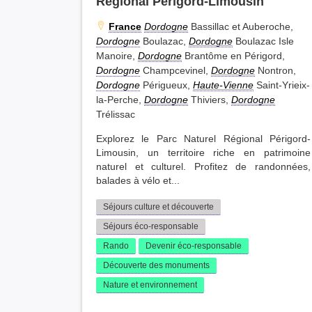
Régional Périgord-Limousin
France
Dordogne
Bassillac et Auberoche,
Dordogne
Boulazac,
Dordogne
Boulazac Isle
Manoire,
Dordogne
Brantôme en Périgord,
Dordogne
Champcevinel,
Dordogne
Nontron,
Dordogne
Périgueux,
Haute-Vienne
Saint-Yrieix-
la-Perche,
Dordogne
Thiviers,
Dordogne
Trélissac
Explorez le Parc Naturel Régional Périgord-
Limousin, un territoire riche en patrimoine
naturel et culturel. Profitez de randonnées,
balades à vélo et...
Séjours culture et découverte
Séjours éco-responsable
Rando
Devenir éco-responsable
Découverte des monuments
Nature et environnement