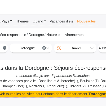
& Pays
Thèmes
Quand ?
Vacances d'été
Nouveautés
 éco-responsable
Dordogne
Nature et environnement
×
Dordogne
×
▸ Nat
Quand
fants dans la Dordogne : Séjours éco-respon
recherche élargie aux départements limitrophes
es de vacances par ville :
Bassillac et Auberoche(1)
Boulazac(1)
Bou
Champcevinel(1)
Nontron(1)
Périgueux(1)
Thiviers(2)
Trélissac(1)
Voir toutes les activités pour enfants dans le département "
Dordogne