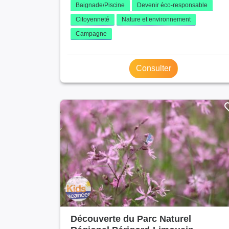
Baignade/Piscine
Devenir éco-responsable
Citoyenneté
Nature et environnement
Campagne
Consulter
Découverte du Parc Naturel