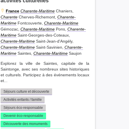
activités culturelles
France
Charente-Maritime
Chaniers,
Charente
Cherves-Richemont,
Charente-
Maritime
Fontcouverte,
Charente-Maritime
Gémozac,
Charente-Maritime
Pons,
Charente-
Maritime
Saint-Georges-des-Coteaux,
Charente-Maritime
Saint-Jean-d'Angély,
Charente-Maritime
Saint-Savinien,
Charente-
Maritime
Saintes,
Charente-Maritime
Saujon
Explorez la ville de Saintes, capitale de la
Saintonge, avec ses nombreux sites historiques
et culturels. Participez à des événements locaux
et...
Séjours culture et découverte
Activités enfants / famille
Séjours éco-responsable
Devenir éco-responsable
Découverte des monuments