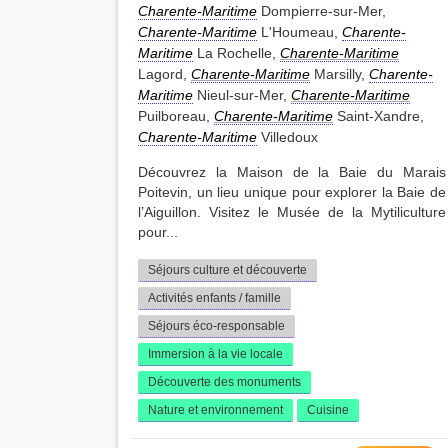
Charente-Maritime
Dompierre-sur-Mer,
Charente-Maritime
L'Houmeau,
Charente-
Maritime
La Rochelle,
Charente-Maritime
Lagord,
Charente-Maritime
Marsilly,
Charente-
Maritime
Nieul-sur-Mer,
Charente-Maritime
Puilboreau,
Charente-Maritime
Saint-Xandre,
Charente-Maritime
Villedoux
Découvrez la Maison de la Baie du Marais
Poitevin, un lieu unique pour explorer la Baie de
l’Aiguillon. Visitez le Musée de la Mytiliculture
pour...
Séjours culture et découverte
Activités enfants / famille
Séjours éco-responsable
Immersion à la vie locale
Découverte des monuments
Nature et environnement
Cuisine