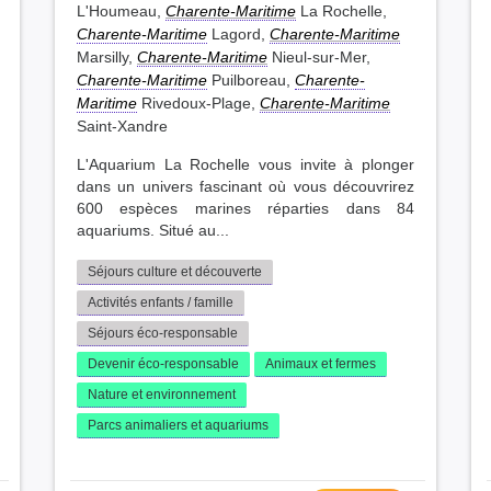
L'Houmeau,
Charente-Maritime
La Rochelle,
Charente-Maritime
Lagord,
Charente-Maritime
Marsilly,
Charente-Maritime
Nieul-sur-Mer,
Charente-Maritime
Puilboreau,
Charente-
Maritime
Rivedoux-Plage,
Charente-Maritime
Saint-Xandre
L'Aquarium La Rochelle vous invite à plonger
dans un univers fascinant où vous découvrirez
600 espèces marines réparties dans 84
aquariums. Situé au...
Séjours culture et découverte
Activités enfants / famille
Séjours éco-responsable
Devenir éco-responsable
Animaux et fermes
Nature et environnement
Parcs animaliers et aquariums