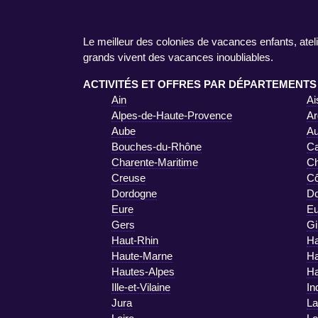
Le meilleur des colonies de vacances enfants, ateli
grands vivent des vacances inoubliables.
ACTIVITÉS ET OFFRES PAR DÉPARTEMENTS
Ain
Ai
Alpes-de-Haute-Provence
Ar
Aube
A
Bouches-du-Rhône
Ca
Charente-Maritime
Ch
Creuse
Cô
Dordogne
D
Eure
Eu
Gers
Gi
Haut-Rhin
Ha
Haute-Marne
Ha
Hautes-Alpes
Ha
Ille-et-Vilaine
In
Jura
La