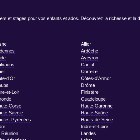
ers et stages pour vos enfants et ados. Découvrez la richesse et la d
sne
Allier
dennes
Ardèche
ude
Aveyron
lvados
Cantal
er
Corrèze
te-d'Or
Côtes-d'Armor
oubs
Drôme
re-et-Loir
Finistère
ronde
Guadeloupe
ute-Corse
Haute-Garonne
ute-Savoie
Haute-Saône
utes-Pyrénées
Hauts-de-Seine
dre
Indre-et-Loire
 Réunion
Landes