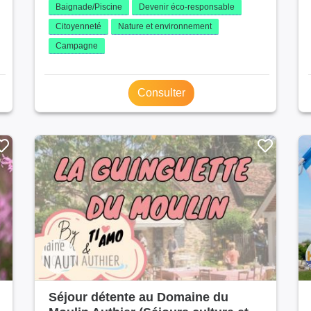
Baignade/Piscine
Devenir éco-responsable
Citoyenneté
Nature et environnement
Campagne
Consulter
Séjour détente au Domaine du