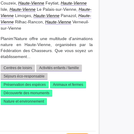
Couzeix,
Haute-Vienne
Feytiat,
Haute-Vienne
Isle,
Haute-Vienne
Le Palais-sur-Vienne,
Haute-
Vienne
Limoges,
Haute-Vienne
Panazol,
Haute-
Vienne
Rilhac-Rancon,
Haute-Vienne
Verneuil-
sur-Vienne
Planim'Nature offre une multitude d'animations
nature en Haute-Vienne, organisées par la
Fédération des Chasseurs. Que vous soyez un
établissement...
Centres de loisirs
Activités enfants / famille
Séjours éco-responsable
Préservation des espèces
Animaux et fermes
Découverte des monuments
Nature et environnement