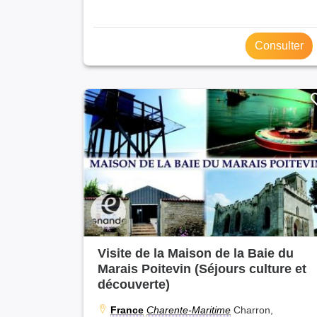
Consulter
Visite de la Maison de la Baie du
Marais Poitevin (Séjours culture et
découverte)
France
Charente-Maritime
Charron,