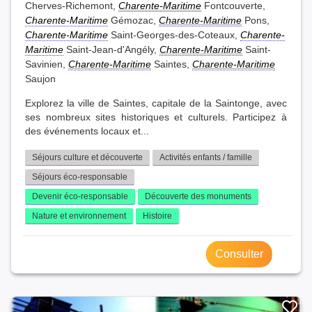
Cherves-Richemont,
Charente-Maritime
Fontcouverte,
Charente-Maritime
Gémozac,
Charente-Maritime
Pons,
Charente-Maritime
Saint-Georges-des-Coteaux,
Charente-
Maritime
Saint-Jean-d'Angély,
Charente-Maritime
Saint-
Savinien,
Charente-Maritime
Saintes,
Charente-Maritime
Saujon
Explorez la ville de Saintes, capitale de la Saintonge, avec
ses nombreux sites historiques et culturels. Participez à
des événements locaux et...
Séjours culture et découverte
Activités enfants / famille
Séjours éco-responsable
Devenir éco-responsable
Découverte des monuments
Nature et environnement
Histoire
Consulter