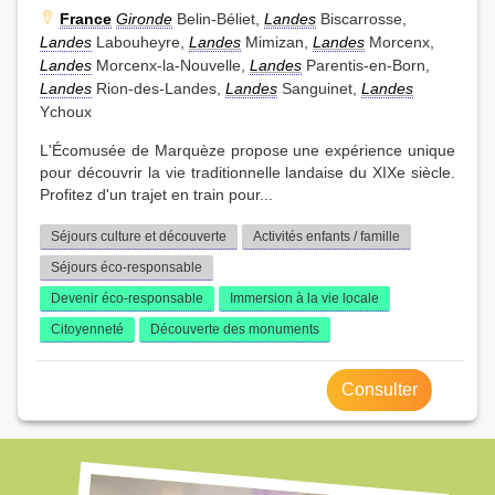
France
Gironde
Belin-Béliet,
Landes
Biscarrosse,
Landes
Labouheyre,
Landes
Mimizan,
Landes
Morcenx,
Landes
Morcenx-la-Nouvelle,
Landes
Parentis-en-Born,
Landes
Rion-des-Landes,
Landes
Sanguinet,
Landes
Ychoux
L'Écomusée de Marquèze propose une expérience unique
pour découvrir la vie traditionnelle landaise du XIXe siècle.
Profitez d'un trajet en train pour...
Séjours culture et découverte
Activités enfants / famille
Séjours éco-responsable
Devenir éco-responsable
Immersion à la vie locale
Citoyenneté
Découverte des monuments
Consulter