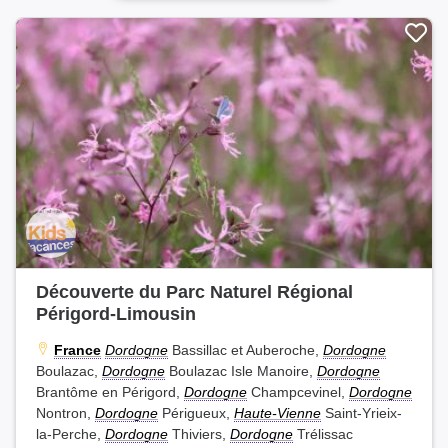
Découverte du Parc Naturel Régional
Périgord-Limousin
France
Dordogne
Bassillac et Auberoche,
Dordogne
Boulazac,
Dordogne
Boulazac Isle Manoire,
Dordogne
Brantôme en Périgord,
Dordogne
Champcevinel,
Dordogne
Nontron,
Dordogne
Périgueux,
Haute-Vienne
Saint-Yrieix-
la-Perche,
Dordogne
Thiviers,
Dordogne
Trélissac