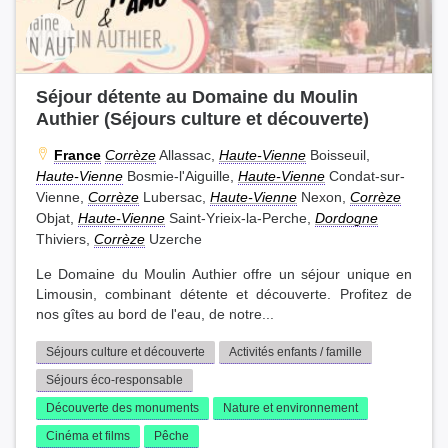
Séjour détente au Domaine du Moulin
Authier (Séjours culture et découverte)
France
Corrèze
Allassac,
Haute-Vienne
Boisseuil,
Haute-Vienne
Bosmie-l'Aiguille,
Haute-Vienne
Condat-sur-
Vienne,
Corrèze
Lubersac,
Haute-Vienne
Nexon,
Corrèze
Objat,
Haute-Vienne
Saint-Yrieix-la-Perche,
Dordogne
Thiviers,
Corrèze
Uzerche
Le Domaine du Moulin Authier offre un séjour unique en
Limousin, combinant détente et découverte. Profitez de
nos gîtes au bord de l'eau, de notre...
Séjours culture et découverte
Activités enfants / famille
Séjours éco-responsable
Découverte des monuments
Nature et environnement
Cinéma et films
Pêche