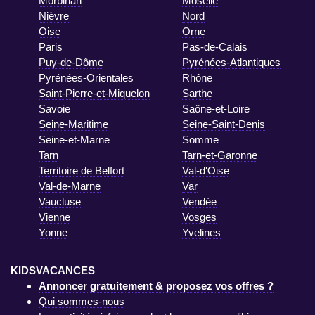
Morbihan
Moselle
Nièvre
Nord
Oise
Orne
Paris
Pas-de-Calais
Puy-de-Dôme
Pyrénées-Atlantiques
Pyrénées-Orientales
Rhône
Saint-Pierre-et-Miquelon
Sarthe
Savoie
Saône-et-Loire
Seine-Maritime
Seine-Saint-Denis
Seine-et-Marne
Somme
Tarn
Tarn-et-Garonne
Territoire de Belfort
Val-d'Oise
Val-de-Marne
Var
Vaucluse
Vendée
Vienne
Vosges
Yonne
Yvelines
KIDSVACANCES
Annoncer gratuitement & proposez vos offres ?
Qui sommes-nous