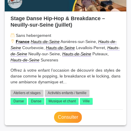
Stage Danse Hip-Hop & Breakdance –
Neuilly-sur-Seine (juillet)
Sans hebergement
France
Hauts-de-Seine
Asnières-sur-Seine,
Hauts-de-
Seine
Courbevoie,
Hauts-de-Seine
Levallois-Perret,
Hauts-
de-Seine
Neuilly-sur-Seine,
Hauts-de-Seine
Puteaux,
Hauts-de-Seine
Suresnes
Offrez à votre enfant l’occasion de découvrir des styles de
danse comme le popping, le breakdance et le locking, dans
une ambiance dynamique et...
Ateliers et stages
Activités enfants / famille
Danse
Danse
Musique et chant
Ville
Consulter