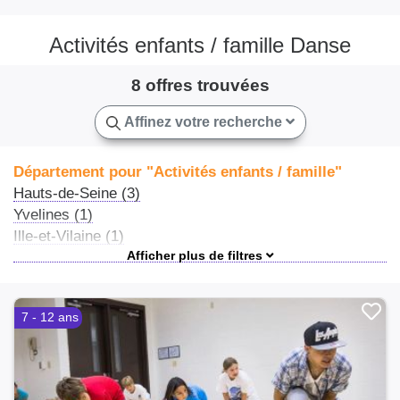
Activités enfants / famille Danse
8 offres trouvées
Affinez votre recherche
Département pour "Activités enfants / famille"
Hauts-de-Seine (3)
Yvelines (1)
Ille-et-Vilaine (1)
Deux-Sèvres (1)
Vendée (1)
Haute-Garonne (1)
7 - 12 ans
Gironde (1)