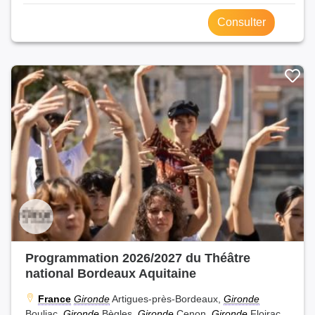
Consulter
Programmation 2026/2027 du Théâtre
national Bordeaux Aquitaine
France
Gironde
Artigues-près-Bordeaux,
Gironde
Bouliac,
Gironde
Bègles,
Gironde
Cenon,
Gironde
Floirac,