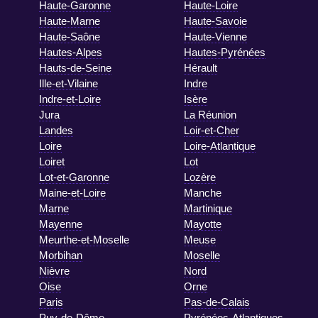
Haute-Garonne
Haute-Loire
Haute-Marne
Haute-Savoie
Haute-Saône
Haute-Vienne
Hautes-Alpes
Hautes-Pyrénées
Hauts-de-Seine
Hérault
Ille-et-Vilaine
Indre
Indre-et-Loire
Isère
Jura
La Réunion
Landes
Loir-et-Cher
Loire
Loire-Atlantique
Loiret
Lot
Lot-et-Garonne
Lozère
Maine-et-Loire
Manche
Marne
Martinique
Mayenne
Mayotte
Meurthe-et-Moselle
Meuse
Morbihan
Moselle
Nièvre
Nord
Oise
Orne
Paris
Pas-de-Calais
Puy-de-Dôme
Pyrénées-Atlantiques