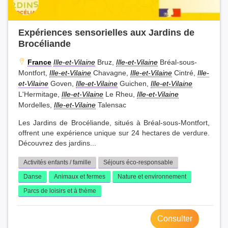
Expériences sensorielles aux Jardins de
Brocéliande
France
Ille-et-Vilaine
Bruz,
Ille-et-Vilaine
Bréal-sous-
Montfort,
Ille-et-Vilaine
Chavagne,
Ille-et-Vilaine
Cintré,
Ille-
et-Vilaine
Goven,
Ille-et-Vilaine
Guichen,
Ille-et-Vilaine
L'Hermitage,
Ille-et-Vilaine
Le Rheu,
Ille-et-Vilaine
Mordelles,
Ille-et-Vilaine
Talensac
Les Jardins de Brocéliande, situés à Bréal-sous-Montfort,
offrent une expérience unique sur 24 hectares de verdure.
Découvrez des jardins...
Activités enfants / famille
Séjours éco-responsable
Danse
Animaux et fermes
Nature et environnement
Parcs de loisirs et à thème
Consulter