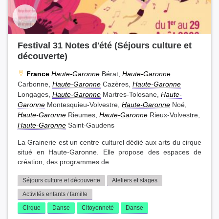
Festival 31 Notes d'été (Séjours culture et
découverte)
France
Haute-Garonne
Bérat,
Haute-Garonne
Carbonne,
Haute-Garonne
Cazères,
Haute-Garonne
Longages,
Haute-Garonne
Martres-Tolosane,
Haute-
Garonne
Montesquieu-Volvestre,
Haute-Garonne
Noé,
Haute-Garonne
Rieumes,
Haute-Garonne
Rieux-Volvestre,
Haute-Garonne
Saint-Gaudens
La Grainerie est un centre culturel dédié aux arts du cirque
situé en Haute-Garonne. Elle propose des espaces de
création, des programmes de...
Séjours culture et découverte
Ateliers et stages
Activités enfants / famille
Cirque
Danse
Citoyenneté
Danse