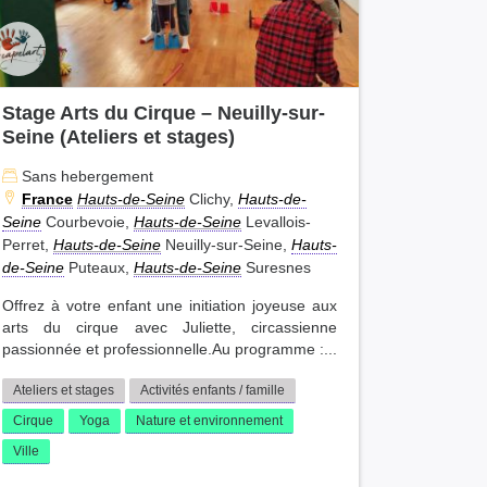
Stage Arts du Cirque – Neuilly-sur-
Seine (Ateliers et stages)
Sans hebergement
France
Hauts-de-Seine
Clichy,
Hauts-de-
Seine
Courbevoie,
Hauts-de-Seine
Levallois-
Perret,
Hauts-de-Seine
Neuilly-sur-Seine,
Hauts-
de-Seine
Puteaux,
Hauts-de-Seine
Suresnes
Offrez à votre enfant une initiation joyeuse aux
arts du cirque avec Juliette, circassienne
passionnée et professionnelle.Au programme :...
Ateliers et stages
Activités enfants / famille
Cirque
Yoga
Nature et environnement
Ville