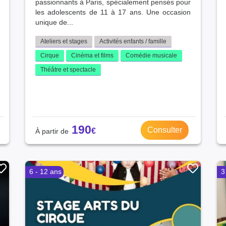
passionnants à Paris, spécialement pensés pour
les adolescents de 11 à 17 ans. Une occasion
unique de...
Ateliers et stages
Activités enfants / famille
Cirque
Cinéma et films
Comédie musicale
Théâtre et spectacle
190
Consulter
6 - 12 ans
3