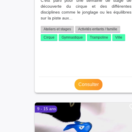
C'est parti pour une semaine de stage de
découverte du cirque et des différentes
disciplines comme le jonglage ou les équilibres
sur la piste aux...
Ateliers et stages
Activités enfants / famille
Cirque
Gymnastique
Trampoline
Ville
Consulter
9 - 15 ans