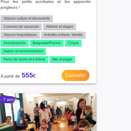
Pour les petits acrobates et les apprentis
jongleurs !
Séjours culture et découverte
Colonies de vacances
Ateliers et stages
Séjours linguistiques
Activités enfants / famille
Accrobranche
Baignade/Piscine
Cirque
Nature et environnement
Parcs de loisirs et à thème
Mer et plage
555
Consulter
 - 7 ans