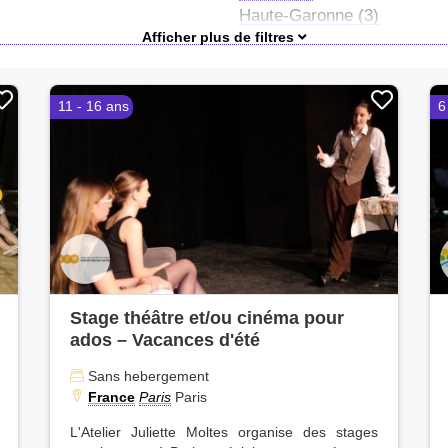
Haute-Garonne (3)
Loire-Atlantique (3)
Paris (3)
Sarthe (2)
11 - 16 ans
6
Deux-Sèvres (2)
Haute-Vienne (2)
Ain (2)
Vosges (1)
Var (1)
Gironde (1)
Manche (1)
Seine-et-Marne (1)
Vienne (1)
Stage théâtre et/ou cinéma pour
Seine-Saint-Denis (1)
ados – Vacances d'été
Nièvre (1)
Val-d'Oise (1)
Sans hebergement
France
Paris
Paris
Pyrénées-Orientales (1)
Corse-du-Sud (1)
L'Atelier Juliette Moltes organise des stages
Tarn-et-Garonne (1)