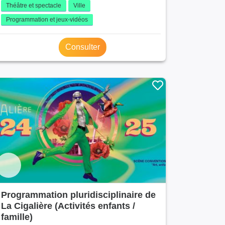
Théâtre et spectacle
Ville
Programmation et jeux-vidéos
Consulter
Programmation pluridisciplinaire de
La Cigalière (Activités enfants /
famille)