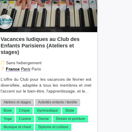
Vacances ludiques au Club des
Enfants Parisiens (Ateliers et
stages)
Sans hebergement
France
Paris
Paris
L'offre du Club pour les vacances de février est
diversifiée, adaptée à tous les membres et met
l'accent sur le bien-être, l'apprentissage, et le...
Ateliers et stages
Activités enfants / famille
Boxe
Cirque
Gymnastique
Skate
Yoga
Cuisine
Danse
Dessin et peinture
Musique et chant
Stylisme et coûture