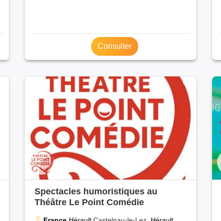
Consulter
Spectacles humoristiques au
Théâtre Le Point Comédie
France
Hérault
Castelnau-le-Lez,
Hérault