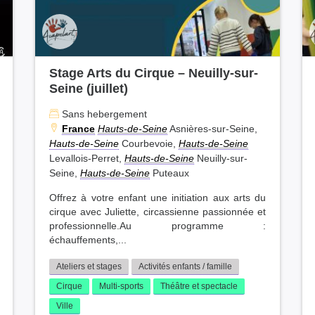
Stage Arts du Cirque – Neuilly-sur-
Seine (juillet)
Sans hebergement
France
Hauts-de-Seine
Asnières-sur-Seine,
Hauts-de-Seine
Courbevoie,
Hauts-de-Seine
Levallois-Perret,
Hauts-de-Seine
Neuilly-sur-
Seine,
Hauts-de-Seine
Puteaux
Offrez à votre enfant une initiation aux arts du
cirque avec Juliette, circassienne passionnée et
professionnelle.Au programme :
échauffements,...
Ateliers et stages
Activités enfants / famille
Cirque
Multi-sports
Théâtre et spectacle
Ville