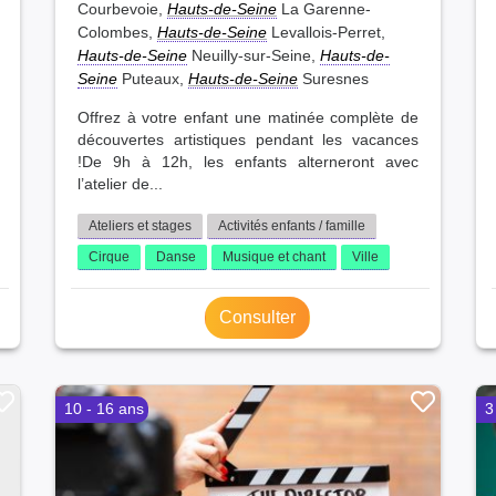
Courbevoie,
Hauts-de-Seine
La Garenne-
Colombes,
Hauts-de-Seine
Levallois-Perret,
Hauts-de-Seine
Neuilly-sur-Seine,
Hauts-de-
Seine
Puteaux,
Hauts-de-Seine
Suresnes
Offrez à votre enfant une matinée complète de
découvertes artistiques pendant les vacances
!De 9h à 12h, les enfants alterneront avec
l’atelier de...
Ateliers et stages
Activités enfants / famille
Cirque
Danse
Musique et chant
Ville
Consulter
10 - 16 ans
3