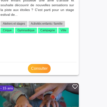
Votre enfant possède une âme d'artiste et
souhaite découvrir de nouvelles sensations sur
la piste aux étoiles ? C'est parti pour un stage
estival de...
Ateliers et stages
Activités enfants / famille
Cirque
Gymnastique
Campagne
Ville
Consulter
 - 15 ans